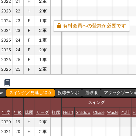
2022
21
H
２軍
2023
22
H
２軍
2024
23
F
１軍
有料会員への登録が必要です
2024
23
F
２軍
2025
24
F
１軍
2025
24
F
２軍
2026
25
F
１軍
2026
25
F
２軍
ue
スイング／見逃し得点
投球テンポ
選球眼
アタックゾーン
スイング
年度
年齢
球団
リーグ
打席
Heart
Shadow
Chase
Waste
合計
H
2020
19
H
２軍
2021
20
H
２軍