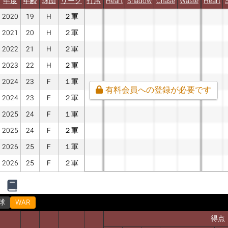
年度
年齢
球団
リーグ
打席
Heart
Shadow
Chase
Waste
Heart
2020
19
H
２軍
2021
20
H
２軍
2022
21
H
２軍
2023
22
H
２軍
2024
23
F
１軍
有料会員への登録が必要です
2024
23
F
２軍
2025
24
F
１軍
2025
24
F
２軍
2026
25
F
１軍
2026
25
F
２軍
球
WAR
得点