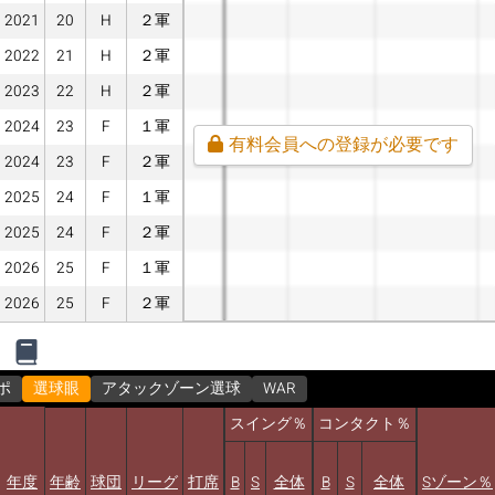
2021
20
H
２軍
2022
21
H
２軍
2023
22
H
２軍
2024
23
F
１軍
有料会員への登録が必要です
2024
23
F
２軍
2025
24
F
１軍
2025
24
F
２軍
2026
25
F
１軍
2026
25
F
２軍
ポ
選球眼
アタックゾーン選球
WAR
スイング％
コンタクト％
年度
年齢
球団
リーグ
打席
B
S
全体
B
S
全体
Sゾーン％