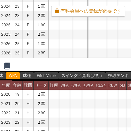
2024
23
F
１軍
有料会員への登録が必要です
2024
23
F
２軍
2025
24
F
１軍
2025
24
F
２軍
2026
25
F
１軍
2026
25
F
２軍
球
WPA
球種
Pitch Value
スイング／見逃し得点
投球テンポ
年度
年齢
球団
リーグ
打席
WPA
-WPA
+WPA
RE24
REW
pLI
p
2020
19
H
２軍
2021
20
H
２軍
2022
21
H
２軍
2023
22
H
２軍