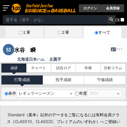
ログイン
会員登録
EN
１軍
２軍
すべて
53
水谷 瞬
･･･
北海道日本ハム
左翼手
成績
チャート
試合ログ
年俸
分析コラム
打撃成績
投手成績
守備成績
条件
年度
Standard（基本）以外のデータをご覧になるには有料会員クラ
ス（CLASS10、CLASS20、プレミアムのいずれか）へご登録い