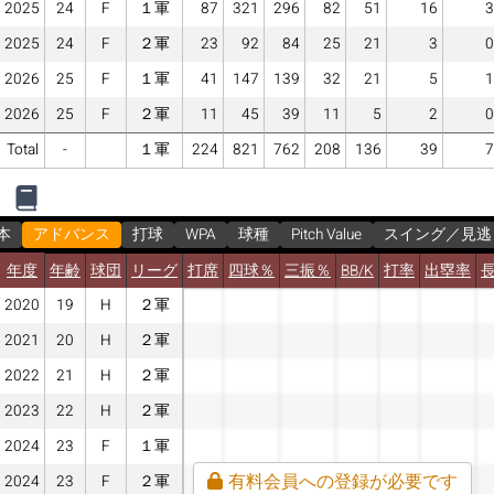
2025
24
F
１軍
87
321
296
82
51
16
3
2025
24
F
２軍
23
92
84
25
21
3
0
2026
25
F
１軍
41
147
139
32
21
5
1
2026
25
F
２軍
11
45
39
11
5
2
0
Total
-
１軍
224
821
762
208
136
39
7
本
アドバンス
打球
WPA
球種
Pitch Value
スイング／見逃
年度
年齢
球団
リーグ
打席
四球％
三振％
BB/K
打率
出塁率
2020
19
H
２軍
2021
20
H
２軍
2022
21
H
２軍
2023
22
H
２軍
2024
23
F
１軍
有料会員への登録が必要です
2024
23
F
２軍