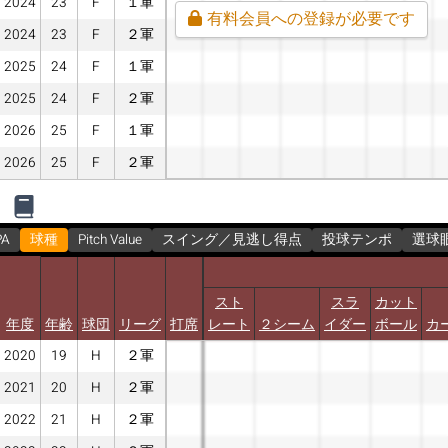
2024
23
F
１軍
有料会員への登録が必要です
2024
23
F
２軍
2025
24
F
１軍
2025
24
F
２軍
2026
25
F
１軍
2026
25
F
２軍
PA
球種
Pitch Value
スイング／見逃し得点
投球テンポ
選球
スト
スラ
カット
年度
年齢
球団
リーグ
打席
レート
２シーム
イダー
ボール
カ
2020
19
H
２軍
2021
20
H
２軍
2022
21
H
２軍