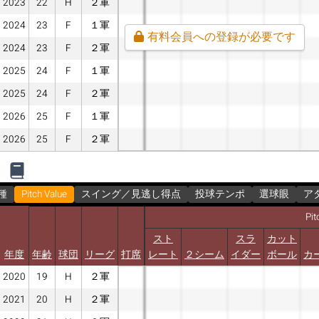
2023
22
H
２軍
2024
23
F
１軍
有料会員への登録が必要です
2024
23
F
２軍
2025
24
F
１軍
2025
24
F
２軍
2026
25
F
１軍
2026
25
F
２軍
種
Pitch Value
スイング／見逃し得点
投球テンポ
選球眼
ア
Pit
スト
スラ
カット
年度
年齢
球団
リーグ
打席
レート
２シーム
イダー
ボール
カ
2020
19
H
２軍
2021
20
H
２軍