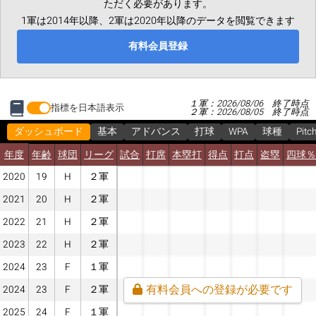
ただく必要があります。
1軍は2014年以降、2軍は2020年以降のデータを閲覧できます
有料会員登録
１軍：2026/08/06 終了時点
指標を日本語表示
２軍：2026/08/05 終了時点
ダッシュボード
基本
アドバンス
打球
WPA
球種
Pitc
年度
年齢
球団
リーグ
試合
打席
本塁打
得点
打点
盗塁
四球％
2020
19
H
２軍
2021
20
H
２軍
2022
21
H
２軍
2023
22
H
２軍
2024
23
F
１軍
有料会員への登録が必要です
2024
23
F
２軍
2025
24
F
１軍