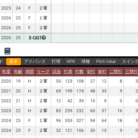
2025
24
F
２軍
2026
25
F
１軍
2026
25
F
２軍
D-CAST
2026
25
ド
基本
アドバンス
打球
WPA
球種
Pitch Value
スイン
年度
年齢
球団
リーグ
試合
打席
打数
安打
単打
二塁打
三塁打
2020
19
H
２軍
50
123
108
27
12
8
3
2021
20
H
２軍
69
199
174
48
33
9
2
2022
21
H
２軍
12
42
39
10
9
0
0
2023
22
H
２軍
83
259
232
60
37
16
3
2024
23
F
１軍
96
353
327
94
64
18
3
2024
23
F
２軍
32
121
106
30
13
9
0