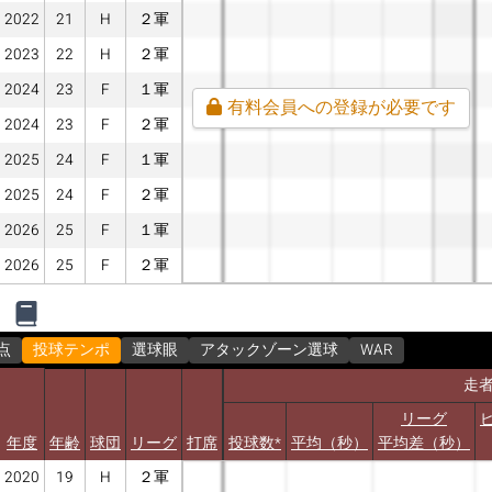
2022
21
H
２軍
2023
22
H
２軍
2024
23
F
１軍
有料会員への登録が必要です
2024
23
F
２軍
2025
24
F
１軍
2025
24
F
２軍
2026
25
F
１軍
2026
25
F
２軍
点
投球テンポ
選球眼
アタックゾーン選球
WAR
走
リーグ
年度
年齢
球団
リーグ
打席
投球数*
平均（秒）
平均差（秒）
2020
19
H
２軍