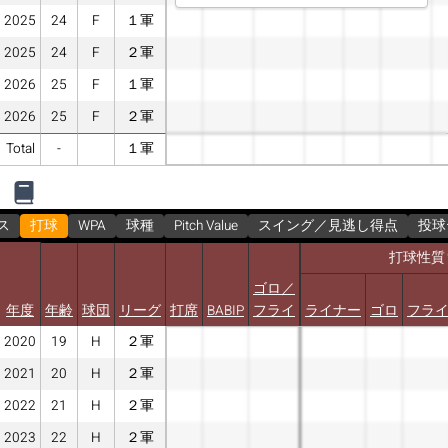
2025
24
F
１軍
2025
24
F
２軍
2026
25
F
１軍
2026
25
F
２軍
Total
-
１軍
ス
打球
WPA
球種
Pitch Value
スイング／見逃し得点
投球
打球性質
ゴロ／
年度
年齢
球団
リーグ
打席
BABIP
フライ
ライナー
ゴロ
フラ
2020
19
H
２軍
2021
20
H
２軍
2022
21
H
２軍
2023
22
H
２軍