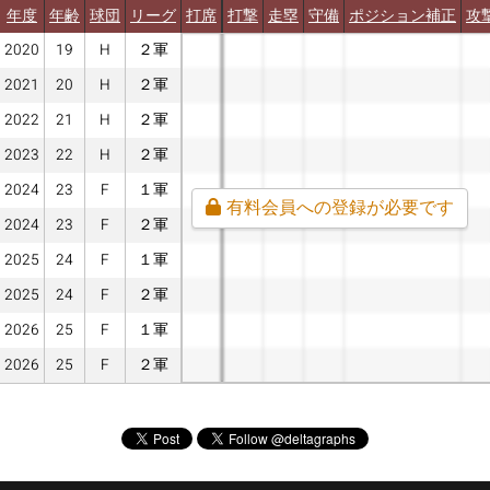
年度
年齢
球団
リーグ
打席
打撃
走塁
守備
ポジション補正
攻
2020
19
H
２軍
2021
20
H
２軍
2022
21
H
２軍
2023
22
H
２軍
2024
23
F
１軍
有料会員への登録が必要です
2024
23
F
２軍
2025
24
F
１軍
2025
24
F
２軍
2026
25
F
１軍
2026
25
F
２軍