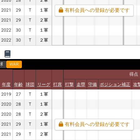
2020
28
T
２軍
有料会員への登録が必要です
2021
29
T
１軍
2021
29
T
２軍
2022
30
T
１軍
2022
30
T
２軍
球
WAR
得点
年度
年齢
球団
リーグ
打席
打撃
走塁
守備
ポジション補正
攻
2019
27
T
１軍
2020
28
T
１軍
2020
28
T
２軍
有料会員への登録が必要です
2021
29
T
１軍
2021
29
T
２軍