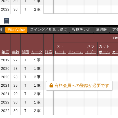
2022
30
T
１軍
2022
30
T
２軍
種
Pitch Value
スイング／見逃し得点
投球テンポ
選球眼
ア
Pit
スト
スラ
カット
年度
年齢
球団
リーグ
打席
レート
２シーム
イダー
ボール
カ
2019
27
T
１軍
2020
28
T
１軍
2020
28
T
２軍
有料会員への登録が必要です
2021
29
T
１軍
2021
29
T
２軍
2022
30
T
１軍
2022
30
T
２軍