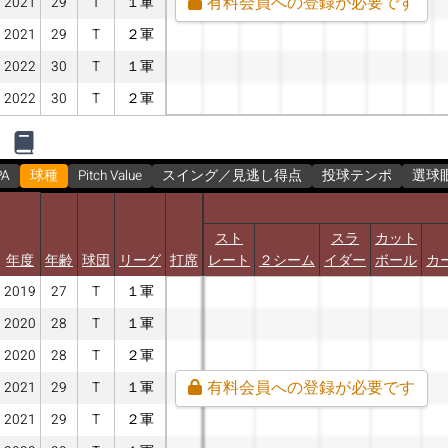
有料会員への登録が必要です
2021
29
T
１軍
2021
29
T
２軍
2022
30
T
１軍
2022
30
T
２軍
PA
球種
Pitch Value
スイング／見逃し得点
投球テンポ
選球
スト
スラ
カット
年度
年齢
球団
リーグ
打席
レート
２シーム
イダー
ボール
カ
2019
27
T
１軍
2020
28
T
１軍
2020
28
T
２軍
有料会員への登録が必要です
2021
29
T
１軍
2021
29
T
２軍