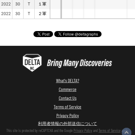
2022
30
T
１軍
2022
30
T
２軍
What's DELTA?
Commerce
Contact Us
Terms of Service
Privacy Policy
利用者情報の外部送信について
This site is protected by reCAPTCHA and the Google
Privacy Policy
and
Terms of Service
apply.