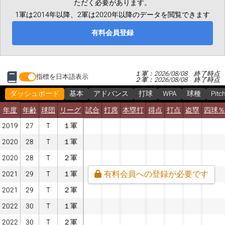
ただく必要があります。
1軍は2014年以降、2軍は2020年以降のデータを閲覧できます
有料会員登録
１軍：2026/08/08 終了時点
指標を日本語表示
２軍：2026/08/08 終了時点
ダッシュボード
基本
アドバンス
打球
WPA
球種
Pitc
年度
年齢
球団
リーグ
試合
打席
本塁打
得点
打点
盗塁
四球％
2019
27
T
１軍
2020
28
T
１軍
2020
28
T
２軍
有料会員への登録が必要です
2021
29
T
１軍
2021
29
T
２軍
2022
30
T
１軍
2022
30
T
２軍