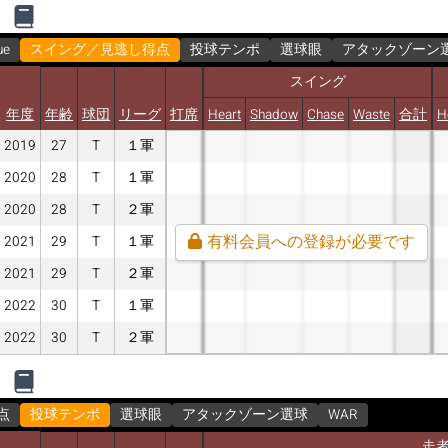
ue
スイング／見逃し得点
投球テンポ
選球眼
アタックゾーン
スイング
年度
年齢
球団
リーグ
打席
Heart
Shadow
Chase
Waste
合計
H
2019
27
T
１軍
2020
28
T
１軍
2020
28
T
２軍
有料会員への登録が必要です
2021
29
T
１軍
2021
29
T
２軍
2022
30
T
１軍
2022
30
T
２軍
点
投球テンポ
選球眼
アタックゾーン選球
WAR
走