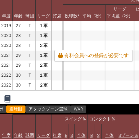
リーグ
年度
年齢
球団
リーグ
打席
投球数*
平均（秒）
平均差（秒）
2019
27
T
１軍
2020
28
T
１軍
2020
28
T
２軍
有料会員への登録が必要です
2021
29
T
１軍
2021
29
T
２軍
2022
30
T
１軍
2022
30
T
２軍
ポ
選球眼
アタックゾーン選球
WAR
スイング％
コンタクト％
年度
年齢
球団
リーグ
打席
B
S
全体
B
S
全体
Sゾーン％