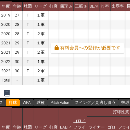
年度
年齢
球団
リーグ
打席
四球％
三振％
BB/K
打率
出塁率
2019
27
T
１軍
2020
28
T
１軍
2020
28
T
２軍
2021
29
T
１軍
有料会員への登録が必要です
2021
29
T
２軍
2022
30
T
１軍
2022
30
T
２軍
Total
-
１軍
ス
打球
WPA
球種
Pitch Value
スイング／見逃し得点
投球
打球性質
ゴロ／
年度
年齢
球団
リーグ
打席
BABIP
フライ
ライナー
ゴロ
フラ