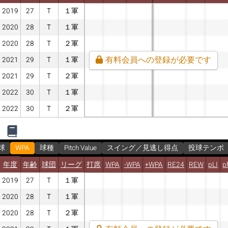
2019
27
T
１軍
2020
28
T
１軍
2020
28
T
２軍
有料会員への登録が必要です
2021
29
T
１軍
2021
29
T
２軍
2022
30
T
１軍
2022
30
T
２軍
球
WPA
球種
Pitch Value
スイング／見逃し得点
投球テンポ
年度
年齢
球団
リーグ
打席
WPA
-WPA
+WPA
RE24
REW
pLI
p
2019
27
T
１軍
2020
28
T
１軍
2020
28
T
２軍