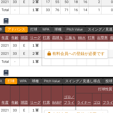
2021
33
E
２軍
17
55
50
18
16
2
0
Total
-
１軍
33
76
71
16
14
1
0
本
アドバンス
打球
WPA
球種
Pitch Value
スイング／見逃
年度
年齢
球団
リーグ
打席
四球％
三振％
BB/K
打率
出塁率
2021
33
E
１軍
有料会員への登録が必要です
2021
33
E
２軍
Total
-
１軍
ス
打球
WPA
球種
Pitch Value
スイング／見逃し得点
投球
打球性質
ゴロ／
年度
年齢
球団
リーグ
打席
BABIP
フライ
ライナー
ゴロ
フラ
2021
33
E
１軍