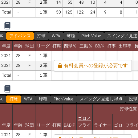
2021
28
F
２軍
14
55
48
10
4
4
0
Total
-
１軍
50
125
122
24
9
8
1
本
アドバンス
打球
WPA
球種
Pitch Value
スイング／見逃
年度
年齢
球団
リーグ
打席
四球％
三振％
BB/K
打率
出塁率
2021
28
F
１軍
有料会員への登録が必要です
2021
28
F
２軍
Total
-
１軍
ス
打球
WPA
球種
Pitch Value
スイング／見逃し得点
投球
打球性質
ゴロ／
年度
年齢
球団
リーグ
打席
BABIP
フライ
ライナー
ゴロ
フラ
2021
28
F
１軍