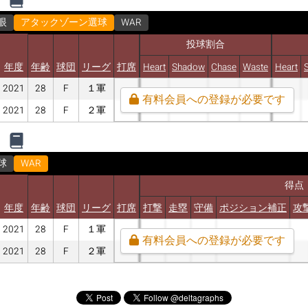
眼
アタックゾーン選球
WAR
投球割合
年度
年齢
球団
リーグ
打席
Heart
Shadow
Chase
Waste
Heart
2021
28
F
１軍
有料会員への登録が必要です
2021
28
F
２軍
球
WAR
得点
年度
年齢
球団
リーグ
打席
打撃
走塁
守備
ポジション補正
攻
2021
28
F
１軍
有料会員への登録が必要です
2021
28
F
２軍