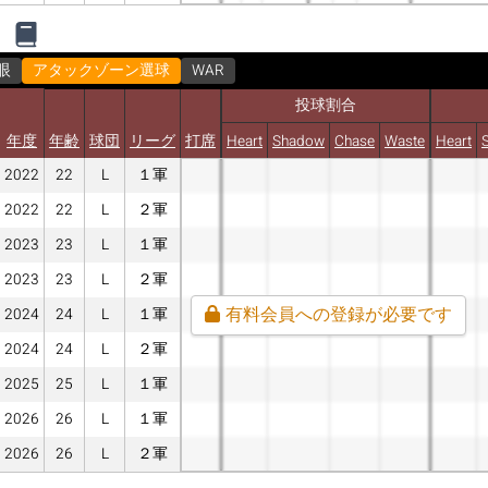
眼
アタックゾーン選球
WAR
投球割合
年度
年齢
球団
リーグ
打席
Heart
Shadow
Chase
Waste
Heart
2022
22
L
１軍
2022
22
L
２軍
2023
23
L
１軍
2023
23
L
２軍
有料会員への登録が必要です
2024
24
L
１軍
2024
24
L
２軍
2025
25
L
１軍
2026
26
L
１軍
2026
26
L
２軍