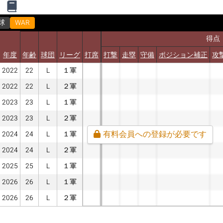
球
WAR
得点
年度
年齢
球団
リーグ
打席
打撃
走塁
守備
ポジション補正
攻
2022
22
L
１軍
2022
22
L
２軍
2023
23
L
１軍
2023
23
L
２軍
有料会員への登録が必要です
2024
24
L
１軍
2024
24
L
２軍
2025
25
L
１軍
2026
26
L
１軍
2026
26
L
２軍