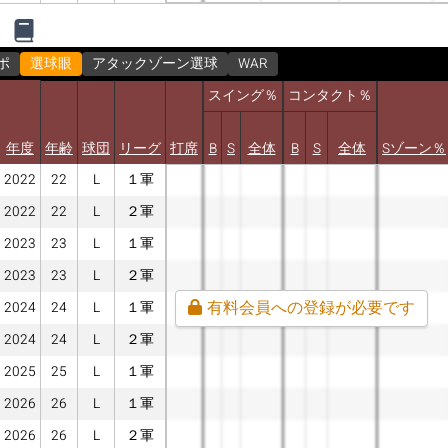
ポ
選球眼
アタックゾーン選球
WAR
スイング％
コンタクト％
年度
年齢
球団
リーグ
打席
B
S
全体
B
S
全体
Sゾーン％
2022
22
L
１軍
2022
22
L
２軍
2023
23
L
１軍
2023
23
L
２軍
有料会員への登録が必要です
2024
24
L
１軍
2024
24
L
２軍
2025
25
L
１軍
2026
26
L
１軍
2026
26
L
２軍