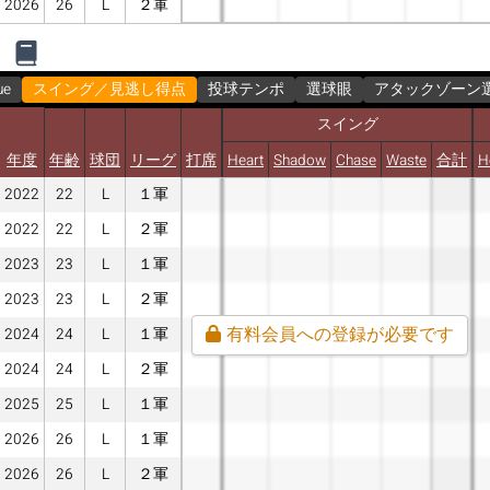
2026
26
L
２軍
ue
スイング／見逃し得点
投球テンポ
選球眼
アタックゾーン
スイング
年度
年齢
球団
リーグ
打席
Heart
Shadow
Chase
Waste
合計
H
2022
22
L
１軍
2022
22
L
２軍
2023
23
L
１軍
2023
23
L
２軍
有料会員への登録が必要です
2024
24
L
１軍
2024
24
L
２軍
2025
25
L
１軍
2026
26
L
１軍
2026
26
L
２軍