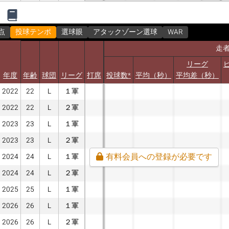
点
投球テンポ
選球眼
アタックゾーン選球
WAR
走
リーグ
年度
年齢
球団
リーグ
打席
投球数*
平均（秒）
平均差（秒）
2022
22
L
１軍
2022
22
L
２軍
2023
23
L
１軍
2023
23
L
２軍
有料会員への登録が必要です
2024
24
L
１軍
2024
24
L
２軍
2025
25
L
１軍
2026
26
L
１軍
2026
26
L
２軍