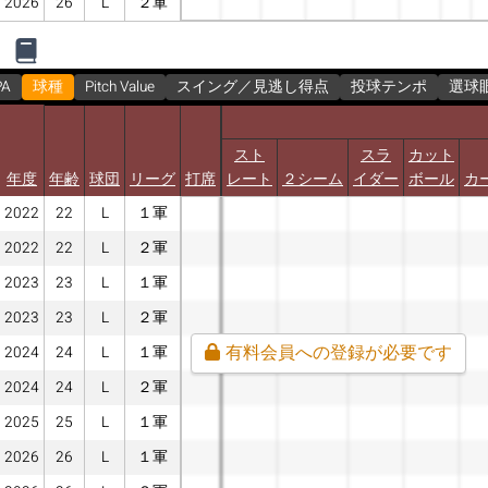
2026
26
L
２軍
PA
球種
Pitch Value
スイング／見逃し得点
投球テンポ
選球
スト
スラ
カット
年度
年齢
球団
リーグ
打席
レート
２シーム
イダー
ボール
カ
2022
22
L
１軍
2022
22
L
２軍
2023
23
L
１軍
2023
23
L
２軍
有料会員への登録が必要です
2024
24
L
１軍
2024
24
L
２軍
2025
25
L
１軍
2026
26
L
１軍