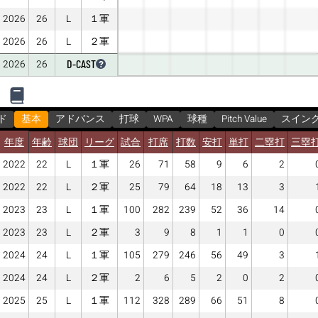
2026
26
L
１軍
2026
26
L
２軍
D-CAST
2026
26
ド
基本
アドバンス
打球
WPA
球種
Pitch Value
スイン
年度
年齢
球団
リーグ
試合
打席
打数
安打
単打
二塁打
三塁
2022
22
L
１軍
26
71
58
9
6
2
2022
22
L
２軍
25
79
64
18
13
3
2023
23
L
１軍
100
282
239
52
36
14
2023
23
L
２軍
3
9
8
1
1
0
2024
24
L
１軍
105
279
246
56
49
3
2024
24
L
２軍
2
6
5
2
0
2
2025
25
L
１軍
112
328
289
66
51
8