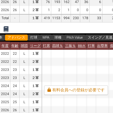
2026
26
L
１軍
76
193
162
47
36
6
2026
26
L
２軍
1
2
1
0
0
0
Total
-
１軍
419
1153
994
230
178
33
本
アドバンス
打球
WPA
球種
Pitch Value
スイング／見逃
年度
年齢
球団
リーグ
打席
四球％
三振％
BB/K
打率
出塁率
2022
22
L
１軍
2022
22
L
２軍
2023
23
L
１軍
2023
23
L
２軍
2024
24
L
１軍
有料会員への登録が必要です
2024
24
L
２軍
2025
25
L
１軍
2026
26
L
１軍