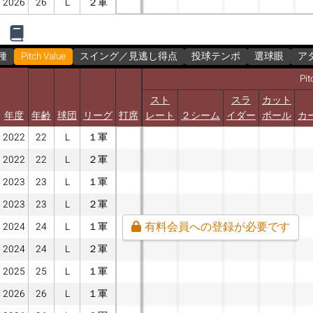
2026
26
L
２軍
種
Pitch Value
スイング／見逃し得点
投球テンポ
選球眼
ア
Pit
スト
スラ
カット
年度
年齢
球団
リーグ
打席
レート
２シーム
イダー
ボール
カ
2022
22
L
１軍
2022
22
L
２軍
2023
23
L
１軍
2023
23
L
２軍
有料会員への登録が必要です
2024
24
L
１軍
2024
24
L
２軍
2025
25
L
１軍
2026
26
L
１軍