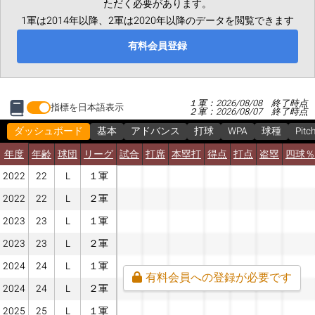
ただく必要があります。
1軍は2014年以降、2軍は2020年以降のデータを閲覧できます
有料会員登録
１軍：2026/08/08 終了時点
指標を日本語表示
２軍：2026/08/07 終了時点
ダッシュボード
基本
アドバンス
打球
WPA
球種
Pitc
年度
年齢
球団
リーグ
試合
打席
本塁打
得点
打点
盗塁
四球％
2022
22
L
１軍
2022
22
L
２軍
2023
23
L
１軍
2023
23
L
２軍
2024
24
L
１軍
有料会員への登録が必要です
2024
24
L
２軍
2025
25
L
１軍