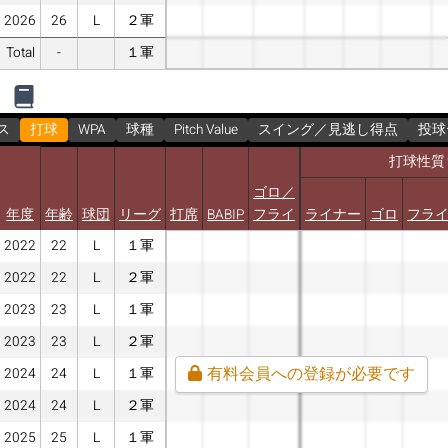
2026
26
L
２軍
Total
-
１軍
ス
打球
WPA
球種
Pitch Value
スイング／見逃し得点
投球
打球性質
ゴロ／
年度
年齢
球団
リーグ
打席
BABIP
フライ
ライナー
ゴロ
フラ
2022
22
L
１軍
2022
22
L
２軍
2023
23
L
１軍
2023
23
L
２軍
有料会員への登録が必要です
2024
24
L
１軍
2024
24
L
２軍
2025
25
L
１軍