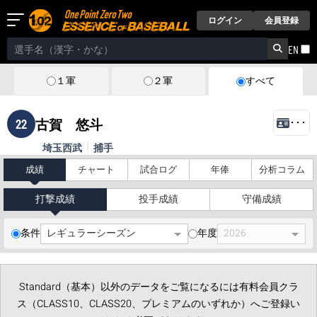
ログイン
会員登録
EN
１軍
２軍
すべて
22
古賀 悠斗
･･･
埼玉西武
捕手
成績
チャート
試合ログ
年俸
分析コラム
打撃成績
投手成績
守備成績
条件
年度
Standard（基本）以外のデータをご覧になるには有料会員クラ
ス（CLASS10、CLASS20、プレミアムのいずれか）へご登録い