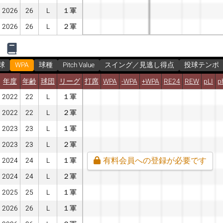
2026
26
L
１軍
2026
26
L
２軍
球
WPA
球種
Pitch Value
スイング／見逃し得点
投球テンポ
年度
年齢
球団
リーグ
打席
WPA
-WPA
+WPA
RE24
REW
pLI
p
2022
22
L
１軍
2022
22
L
２軍
2023
23
L
１軍
2023
23
L
２軍
有料会員への登録が必要です
2024
24
L
１軍
2024
24
L
２軍
2025
25
L
１軍
2026
26
L
１軍