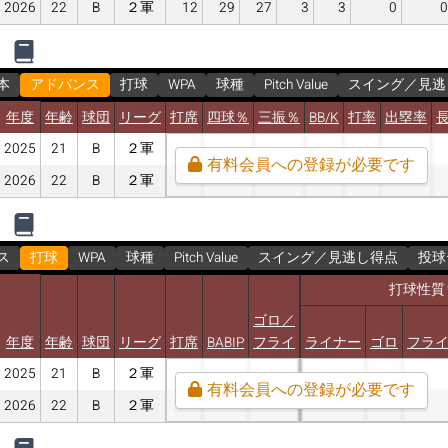
2026
22
B
２軍
12
29
27
3
3
0
0
本
アドバンス
打球
WPA
球種
Pitch Value
スイング／見逃
年度
年齢
球団
リーグ
打席
四球％
三振％
BB/K
打率
出塁率
2025
21
B
２軍
有料会員への登録が必要です
2026
22
B
２軍
ス
打球
WPA
球種
Pitch Value
スイング／見逃し得点
投球
打球性質
ゴロ／
年度
年齢
球団
リーグ
打席
BABIP
フライ
ライナー
ゴロ
フラ
2025
21
B
２軍
有料会員への登録が必要です
2026
22
B
２軍