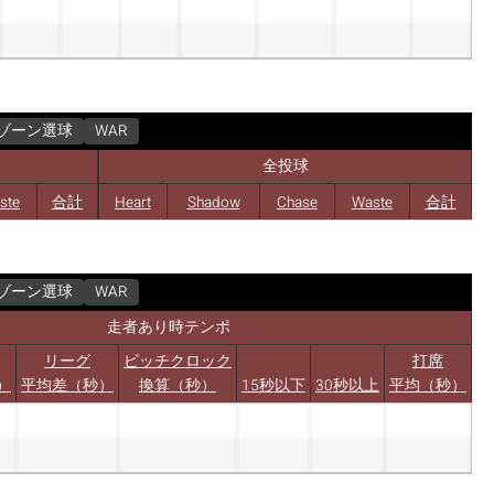
ゾーン選球
WAR
全投球
ste
合計
Heart
Shadow
Chase
Waste
合計
ゾーン選球
WAR
走者あり時テンポ
リーグ
ピッチクロック
打席
）
平均差（秒）
換算（秒）
15秒以下
30秒以上
平均（秒）