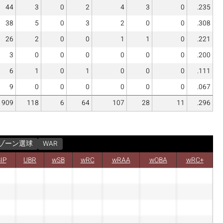
44
3
0
2
4
3
0
.235
38
5
0
3
2
0
0
.308
26
2
0
0
1
1
0
.221
3
0
0
0
0
0
0
.200
6
1
0
1
0
0
0
.111
9
0
0
0
0
0
0
.067
909
118
6
64
107
28
11
.296
ゾーン選球
WAR
IP
UBR
wSB
wRC
wRAA
wOBA
wRC+