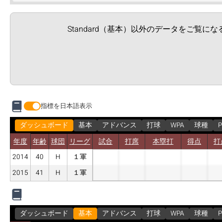
Standard（基本）以外のデータをご覧に
指標を日本語表示
ダッシュボード
基本
アドバンス
打球
WPA
球種
P
年度
年齢
球団
リーグ
試合
打席
本塁打
得点
打
2014
40
H
１軍
2015
41
H
１軍
ダッシュボード
基本
アドバンス
打球
WPA
球種
P