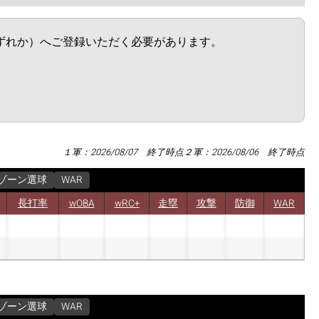
ムのいずれか）へご登録いただく必要があります。
１軍：2026/08/07 終了時点
２軍：2026/08/06 終了時点
ゾーン選球
WAR
長打率
wOBA
wRC+
走塁
攻撃
防御
WAR
ゾーン選球
WAR