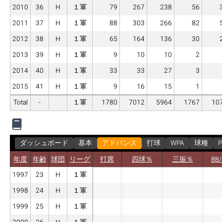
2010
36
H
１軍
79
267
238
56
2011
37
H
１軍
88
303
266
82
2012
38
H
１軍
65
164
136
30
2013
39
H
１軍
9
10
10
2
2014
40
H
１軍
33
33
27
3
2015
41
H
１軍
9
16
15
1
Total
-
１軍
1780
7012
5964
1767
10
ダッシュボード
基本
アドバンス
打球
WPA
球種
P
年度
年齢
球団
リーグ
打席
四球％
三振％
BB
1997
23
H
１軍
1998
24
H
１軍
1999
25
H
１軍