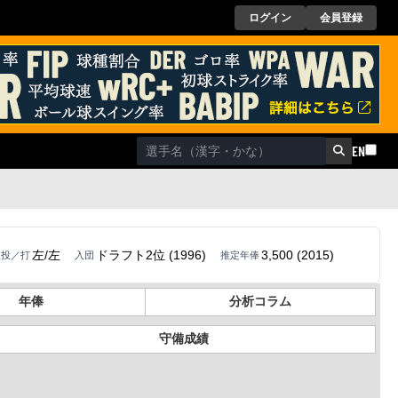
ログイン
会員登録
EN
左/左
ドラフト2位 (1996)
3,500 (2015)
投／打
入団
推定年俸
年俸
分析コラム
守備成績