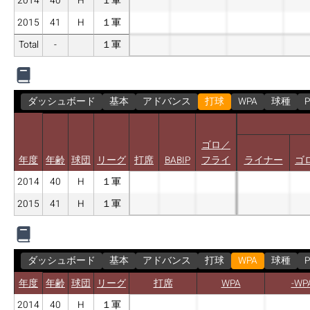
2014
40
H
１軍
2015
41
H
１軍
Total
-
１軍
ダッシュボード
基本
アドバンス
打球
WPA
球種
P
ゴロ／
年度
年齢
球団
リーグ
打席
BABIP
フライ
ライナー
ゴ
2014
40
H
１軍
2015
41
H
１軍
ダッシュボード
基本
アドバンス
打球
WPA
球種
P
年度
年齢
球団
リーグ
打席
WPA
-WP
2014
40
H
１軍