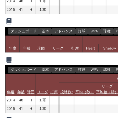
2014
40
H
１軍
2015
41
H
１軍
ダッシュボード
基本
アドバンス
打球
WPA
球種
P
年度
年齢
球団
リーグ
打席
Heart
Shadow
ダッシュボード
基本
アドバンス
打球
WPA
球種
P
リーグ
年度
年齢
球団
リーグ
打席
投球数*
平均（秒）
平均差（秒
2014
40
H
１軍
2015
41
H
１軍