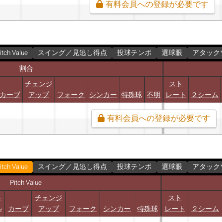
有料会員への登録が必要です
itch Value
スイング／見逃し得点
投球テンポ
選球眼
アタック
割合
チェンジ
スト
カーブ
アップ
フォーク
シンカー
特殊球
不明
レート
２シーム
有料会員への登録が必要です
itch Value
スイング／見逃し得点
投球テンポ
選球眼
アタック
Pitch Value
ト
チェンジ
スト
ル
カーブ
アップ
フォーク
シンカー
特殊球
レート
２シーム