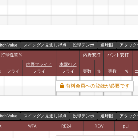
itch Value
スイング／見逃し得点
投球テンポ
選球眼
アタック
打球性質％
内野安打
バント安打
内野フライ／
本塁打／
ロ
フライ
フライ
フライ
実数
％
実数
％
有料会員への登録が必要です
itch Value
スイング／見逃し得点
投球テンポ
選球眼
アタック
A
+WPA
RE24
REW
pLI