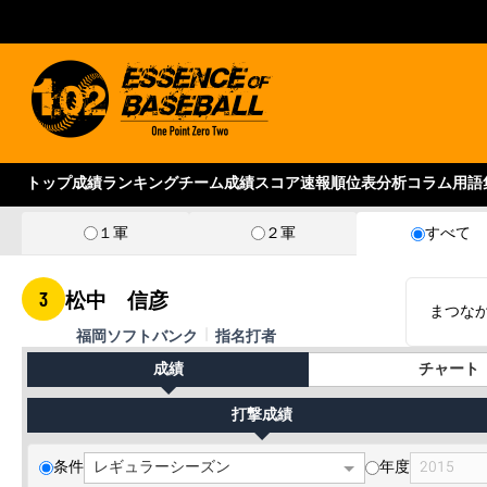
トップ
成績ランキング
チーム成績
スコア速報
順位表
分析コラム
用語
１軍
２軍
すべて
3
松中 信彦
まつなか
福岡ソフトバンク
指名打者
成績
チャート
打撃成績
条件
年度