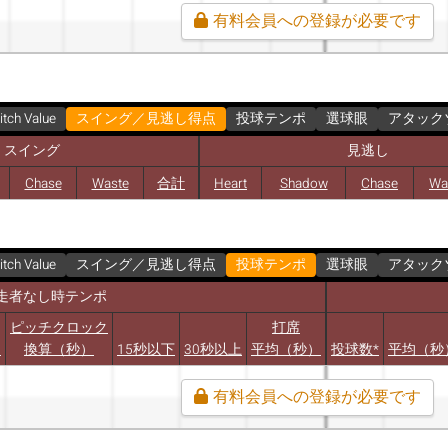
有料会員への登録が必要です
itch Value
スイング／見逃し得点
投球テンポ
選球眼
アタック
スイング
見逃し
Chase
Waste
合計
Heart
Shadow
Chase
Wa
itch Value
スイング／見逃し得点
投球テンポ
選球眼
アタック
走者なし時テンポ
ピッチクロック
打席
）
換算（秒）
15秒以下
30秒以上
平均（秒）
投球数*
平均（秒
有料会員への登録が必要です