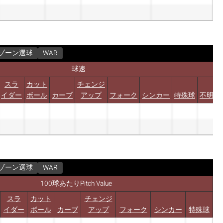
ゾーン選球
WAR
球速
スラ
カット
チェンジ
イダー
ボール
カーブ
アップ
フォーク
シンカー
特殊球
不明
ゾーン選球
WAR
100球あたりPitch Value
スラ
カット
チェンジ
イダー
ボール
カーブ
アップ
フォーク
シンカー
特殊球