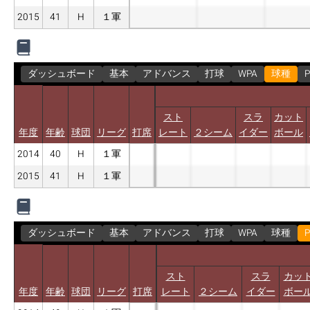
2015
41
H
１軍
ダッシュボード
基本
アドバンス
打球
WPA
球種
P
スト
スラ
カット
年度
年齢
球団
リーグ
打席
レート
２シーム
イダー
ボール
2014
40
H
１軍
2015
41
H
１軍
ダッシュボード
基本
アドバンス
打球
WPA
球種
P
スト
スラ
カッ
年度
年齢
球団
リーグ
打席
レート
２シーム
イダー
ボー