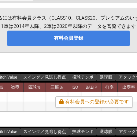
なるには有料会員クラス（CLASS10、CLASS20、プレミア
1軍は2014年以降、2軍は2020年以降のデータを閲覧できます
有料会員登録
itch Value
スイング／見逃し得点
投球テンポ
選球眼
アタック
点
盗塁
四球％
三振％
ISO
BABIP
打率
出塁率
有料会員への登録が必要です
itch Value
スイング／見逃し得点
投球テンポ
選球眼
アタック