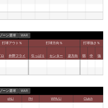
ゾーン選球
WAR
打球アウト％
打球方向％
打球強さ％
ゴロ
外野フライ
引っぱり
センター
逆方向
弱
中
強
ゾーン選球
WAR
phLI
PH
WPA/LI
Clutch