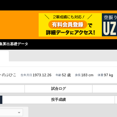
集
算出基礎データ
 のぶひこ
1973.12.26
52 歳
183 cm
97 kg
生年月日
年齢
身長
体重
試合ログ
投手成績