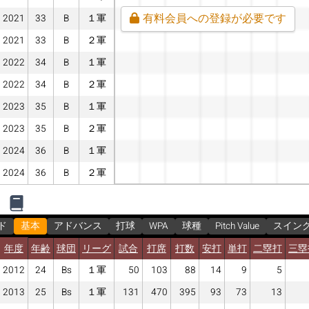
有料会員への登録が必要です
2021
33
B
１軍
2021
33
B
２軍
2022
34
B
１軍
2022
34
B
２軍
2023
35
B
１軍
2023
35
B
２軍
2024
36
B
１軍
2024
36
B
２軍
ド
基本
アドバンス
打球
WPA
球種
Pitch Value
スイン
年度
年齢
球団
リーグ
試合
打席
打数
安打
単打
二塁打
三塁
2012
24
Bs
１軍
50
103
88
14
9
5
2013
25
Bs
１軍
131
470
395
93
73
13