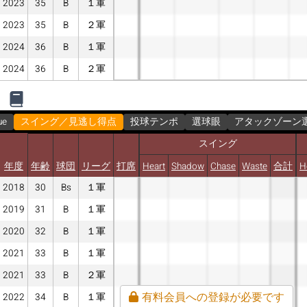
2023
35
B
１軍
2023
35
B
２軍
2024
36
B
１軍
2024
36
B
２軍
ue
スイング／見逃し得点
投球テンポ
選球眼
アタックゾーン
スイング
年度
年齢
球団
リーグ
打席
Heart
Shadow
Chase
Waste
合計
H
2018
30
Bs
１軍
2019
31
B
１軍
2020
32
B
１軍
2021
33
B
１軍
2021
33
B
２軍
有料会員への登録が必要です
2022
34
B
１軍