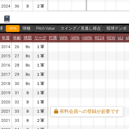
2024
36
B
２軍
球
WPA
球種
Pitch Value
スイング／見逃し得点
投球テンポ
年度
年齢
球団
リーグ
打席
WPA
-WPA
+WPA
RE24
REW
pLI
p
2014
26
Bs
１軍
2015
27
Bs
１軍
2016
28
Bs
１軍
2017
29
Bs
１軍
2018
30
Bs
１軍
2019
31
B
１軍
2020
32
B
１軍
有料会員への登録が必要です
2021
33
B
１軍
2021
33
B
２軍