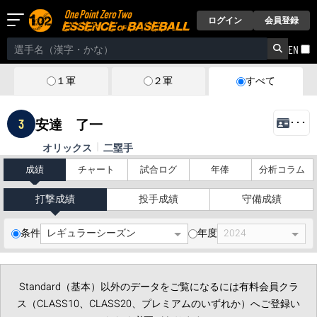
ログイン
会員登録
EN
１軍
２軍
すべて
3
安達 了一
･･･
オリックス
二塁手
成績
チャート
試合ログ
年俸
分析コラム
打撃成績
投手成績
守備成績
条件
年度
Standard（基本）以外のデータをご覧になるには有料会員クラ
ス（CLASS10、CLASS20、プレミアムのいずれか）へご登録い