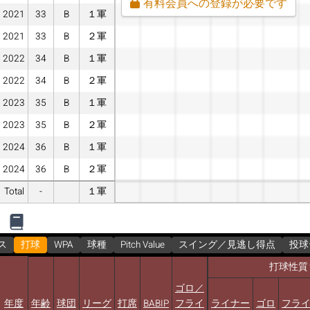
有料会員への登録が必要です
2021
33
B
１軍
2021
33
B
２軍
2022
34
B
１軍
2022
34
B
２軍
2023
35
B
１軍
2023
35
B
２軍
2024
36
B
１軍
2024
36
B
２軍
Total
-
１軍
ス
打球
WPA
球種
Pitch Value
スイング／見逃し得点
投球
打球性質
ゴロ／
年度
年齢
球団
リーグ
打席
BABIP
フライ
ライナー
ゴロ
フラ