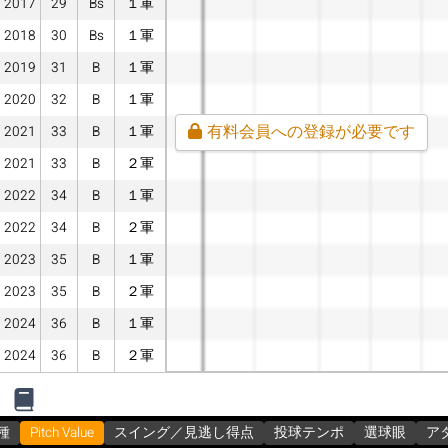
2017
29
Bs
１軍
2018
30
Bs
１軍
2019
31
B
１軍
2020
32
B
１軍
有料会員への登録が必要です
2021
33
B
１軍
2021
33
B
２軍
2022
34
B
１軍
2022
34
B
２軍
2023
35
B
１軍
2023
35
B
２軍
2024
36
B
１軍
2024
36
B
２軍
種
Pitch Value
スイング／見逃し得点
投球テンポ
選球眼
ア