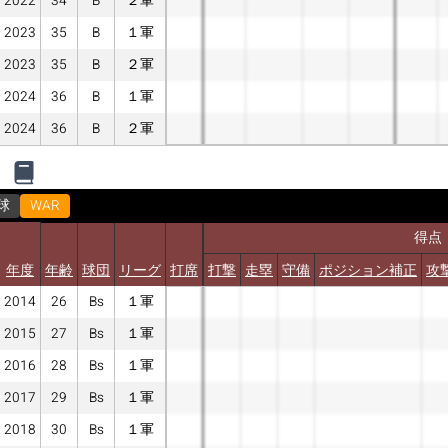
2022
34
B
２軍
2023
35
B
１軍
2023
35
B
２軍
2024
36
B
１軍
2024
36
B
２軍
球
WAR
得点
年度
年齢
球団
リーグ
打席
打撃
走塁
守備
ポジション補正
攻
2014
26
Bs
１軍
2015
27
Bs
１軍
2016
28
Bs
１軍
2017
29
Bs
１軍
2018
30
Bs
１軍