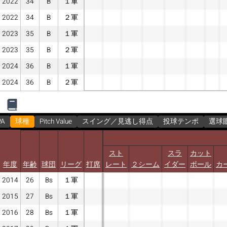
2022
34
B
１軍
2022
34
B
２軍
2023
35
B
１軍
2023
35
B
２軍
2024
36
B
１軍
2024
36
B
２軍
PA
球種
Pitch Value
スイング／見逃し得点
投球テンポ
選球
スト
スラ
カット
年度
年齢
球団
リーグ
打席
レート
２シーム
イダー
ボール
カ
2014
26
Bs
１軍
2015
27
Bs
１軍
2016
28
Bs
１軍