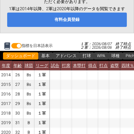
ただく必要があります。
1軍は2014年以降、2軍は2020年以降のデータを閲覧できます
有料会員登録
１軍：2026/08/07 終了時点
指標を日本語表示
２軍：2026/08/06 終了時点
ダッシュボード
基本
アドバンス
打球
WPA
球種
Pitc
年度
年齢
球団
リーグ
試合
打席
本塁打
得点
打点
盗塁
四球％
2014
26
Bs
１軍
2015
27
Bs
１軍
2016
28
Bs
１軍
2017
29
Bs
１軍
2018
30
Bs
１軍
2019
31
B
１軍
2020
32
B
１軍