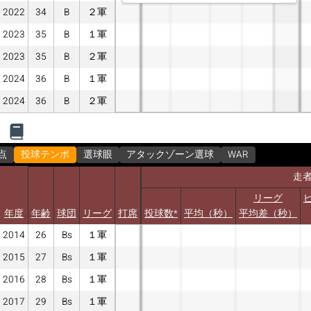
2022
34
B
２軍
2023
35
B
１軍
2023
35
B
２軍
2024
36
B
１軍
2024
36
B
２軍
点
投球テンポ
選球眼
アタックゾーン選球
WAR
走
リーグ
年度
年齢
球団
リーグ
打席
投球数*
平均（秒）
平均差（秒）
2014
26
Bs
１軍
2015
27
Bs
１軍
2016
28
Bs
１軍
2017
29
Bs
１軍