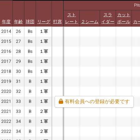
Pit
スト
スラ
カット
年度
年齢
球団
リーグ
打席
レート
２シーム
イダー
ボール
カ
2014
26
Bs
１軍
2015
27
Bs
１軍
2016
28
Bs
１軍
2017
29
Bs
１軍
2018
30
Bs
１軍
2019
31
B
１軍
2020
32
B
１軍
有料会員への登録が必要です
2021
33
B
１軍
2021
33
B
２軍
2022
34
B
１軍
2022
34
B
２軍