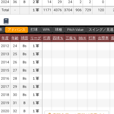
2024
36
B
２軍
14
29
24
2
2
0
Total
-
１軍
1171
4376
3704
906
729
120
本
アドバンス
打球
WPA
球種
Pitch Value
スイング／見逃
年度
年齢
球団
リーグ
打席
四球％
三振％
BB/K
打率
出塁率
2012
24
Bs
１軍
2013
25
Bs
１軍
2014
26
Bs
１軍
2015
27
Bs
１軍
2016
28
Bs
１軍
2017
29
Bs
１軍
2018
30
Bs
１軍
2019
31
B
１軍
2020
32
B
１軍