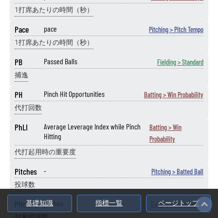
1打席あたりの時間（秒）
Pace
pace
Pitching > Pitch Tempo
1打席あたりの時間（秒）
PB
Passed Balls
Fielding > Standard
捕逸
PH
Pinch Hit Opportunities
Batting > Win Probability
代打回数
PhLI
Average Leverage Index while Pinch
Batting > Win
Hitting
Probability
代打起用時の重要度
Pitches
-
Pitching > Batted Ball
投球数
基礎知識
指標一覧
ページトップ
Pitches*
pitches
Batting > Pitch Tempo
対象投球数