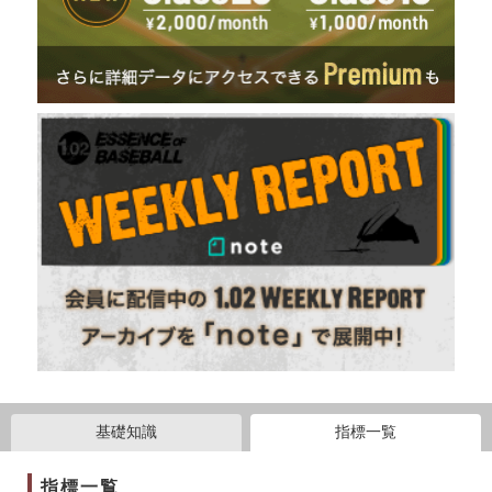
基礎知識
指標一覧
指標一覧