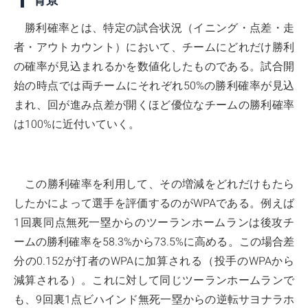
背景
勝利確率とは、特定の試合状況（イニング・点差・走
者・アウトカウント）において、チームにどれだけ勝利
の確率が見込まれるかを数値化したものである。試合開
始の時点では両チームにそれぞれ50%の勝利確率が見込
まれ、回が進み点差が開くほど優位なチームの勝利確率
は100%に近付いていく。
この勝利確率を利用して、その増減をどれだけもたら
したかによって選手を評価するのがWPAである。例えば
1回裏同点無死一塁からのツーランホームランは後攻チ
ームの勝利確率を58.3%から73.5%に高める。この場合差
分の0.152が打者のWPAに加算される（投手のWPAから
減算される）。これに対して同じツーランホームランで
も、9回裏1点ビハインド無死一塁からの逆転サヨナラホ