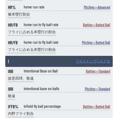
HR%
home run rate
Pitching > Advanced
被本塁打割合
HR/FB
home run to fly ball rate
Batting > Batted Ball
フライに占める本塁打の割合
HR/FB
home run to fly ball rate
Pitching > Batted Ball
フライに占める本塁打の割合
I
リストトップへもどる
IBB
Intentional Base on Ball
Batting > Standard
故意四球、敬遠
IBB
intentional base on balls
Pitching > Standard
敬遠
IFFB%
infield fly ball percentage
Batting > Batted Ball
内野フライ割合