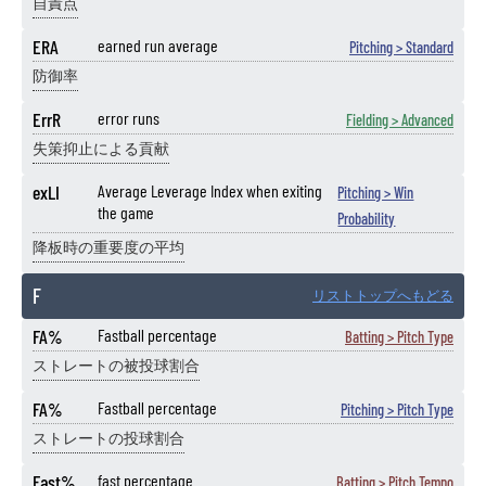
自責点
ERA
earned run average
Pitching > Standard
防御率
ErrR
error runs
Fielding > Advanced
失策抑止による貢献
exLI
Average Leverage Index when exiting
Pitching > Win
the game
Probability
降板時の重要度の平均
F
リストトップへもどる
FA%
Fastball percentage
Batting > Pitch Type
ストレートの被投球割合
FA%
Fastball percentage
Pitching > Pitch Type
ストレートの投球割合
Fast%
fast percentage
Batting > Pitch Tempo