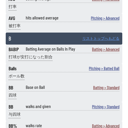
打率
AVG
hits allowed average
Pitching > Advanced
被打率
B
リストトップへもどる
BABIP
Batting Average on Balls In Play
Batting > Advanced
打球が安打になった割合
Balls
Pitching > Batted Ball
ボール数
BB
Base on Ball
Batting > Standard
四球
BB
walks and given
Pitching > Standard
与四球
BB%
walks rate
Batting > Advanced