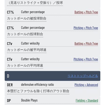
（見送りストライク＋空振り）／投球
CT%
Cutter percentage
Batting > Pitch Type
カットボールの被投球割合
CT%
Cutter percentage
Pitching > Pitch Type
カットボールの投球割合
CTv
Cutter velocity
Batting > Pitch Type
カットボールの被平均球速
CTv
Cutter velocity
Pitching > Pitch Type
カットボールの平均球速
D
リストトップへもどる
DER
defensive efficiency ratio
Pitching > Advanced
本塁打とファウルを除く打球のアウト割合
DP
Double Plays
Fielding > Standard