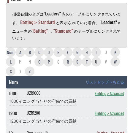
"Leaders"
指標右側のタグは
内のテーブルにリンクされていま
Batting > Standard
"Leaders"
す。
と表示されていた場合、
メ
"Batting"
"Standard"
ニュー内の
→
のテーブルにリンクされて
います。
Num
A
B
C
D
E
F
G
H
I
J
K
L
M
N
O
P
Q
R
S
T
U
V
W
X
Y
Z
Num
リストトップへもどる
1000
UZR1000
Fielding > Advanced
1000イニング当たりの守備での貢献
1200
UZR1200
Fielding > Advanced
1200イニング当たりの守備での貢献
1B
One-base Hit