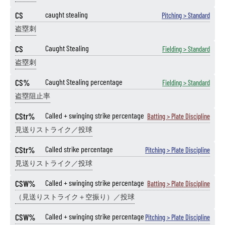
CS
caught stealing
Pitching > Standard
盗塁刺
CS
Caught Stealing
Fielding > Standard
盗塁刺
CS%
Caught Stealing percentage
Fielding > Standard
盗塁阻止率
CStr%
Called + swinging strike percentage
Batting > Plate Discipline
見送りストライク／投球
CStr%
Called strike percentage
Pitching > Plate Discipline
見送りストライク／投球
CSW%
Called + swinging strike percentage
Batting > Plate Discipline
（見送りストライク＋空振り）／投球
CSW%
Called + swinging strike percentage
Pitching > Plate Discipline