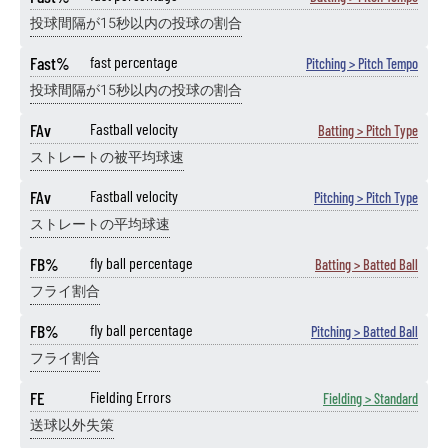
投球間隔が15秒以内の投球の割合
Fast%
fast percentage
Pitching > Pitch Tempo
投球間隔が15秒以内の投球の割合
FAv
Fastball velocity
Batting > Pitch Type
ストレートの被平均球速
FAv
Fastball velocity
Pitching > Pitch Type
ストレートの平均球速
FB%
fly ball percentage
Batting > Batted Ball
フライ割合
FB%
fly ball percentage
Pitching > Batted Ball
フライ割合
FE
Fielding Errors
Fielding > Standard
送球以外失策