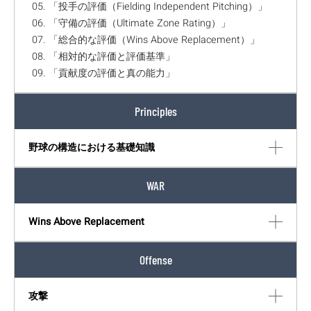
05. 「投手の評価（Fielding Independent Pitching）」
06. 「守備の評価（Ultimate Zone Rating）」
07. 「総合的な評価（Wins Above Replacement）」
08. 「相対的な評価と評価基準」
09. 「貢献度の評価と真の能力」
Principles
野球の構造における基礎知識
WAR
Wins Above Replacement
Offense
攻撃