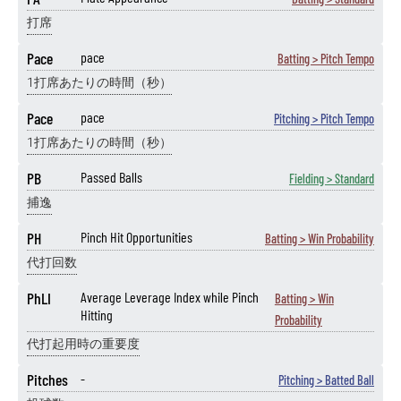
打席
Pace
pace
Batting > Pitch Tempo
1打席あたりの時間（秒）
Pace
pace
Pitching > Pitch Tempo
1打席あたりの時間（秒）
PB
Passed Balls
Fielding > Standard
捕逸
PH
Pinch Hit Opportunities
Batting > Win Probability
代打回数
PhLI
Average Leverage Index while Pinch
Batting > Win
Hitting
Probability
代打起用時の重要度
Pitches
-
Pitching > Batted Ball