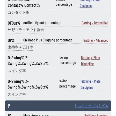
percentage
Contact%,Contact%
Discipline
コンタクト率
OFOut%
outfield fly out percentage
Batting > Batted Ball
外野フライアウト割合
OPS
On-base Plus Slugging percentage
Batting > Advanced
出塁率＋長打率
O-Swing%,Z-
swing
Batting > Plate
percentage
Swing%,Swing%,SwStr%
Discipline
スイング率
O-Swing%,Z-
swing
Pitching > Plate
percentage
Swing%,Swing%,SwStr%
Discipline
スイング率
P
リストトップへもどる
PA
Plate Appearance
Batting > Standard