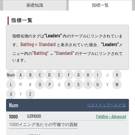
基礎知識
指標一覧
指標一覧
"Leaders"
指標右側のタグは
内のテーブルにリンクされていま
Batting > Standard
"Leaders"
す。
と表示されていた場合、
メ
"Batting"
"Standard"
ニュー内の
→
のテーブルにリンクされて
います。
Num
A
B
C
D
E
F
G
H
I
J
K
L
M
N
O
P
Q
R
S
T
U
V
W
X
Y
Z
Num
リストトップへもどる
1000
UZR1000
Fielding > Advanced
1000イニング当たりの守備での貢献