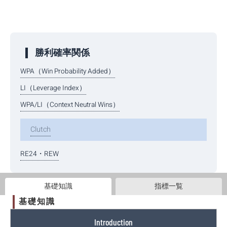
勝利確率関係
WPA（Win Probability Added）
LI（Leverage Index）
WPA/LI（Context Neutral Wins）
Clutch
RE24・REW
基礎知識
指標一覧
基礎知識
Introduction