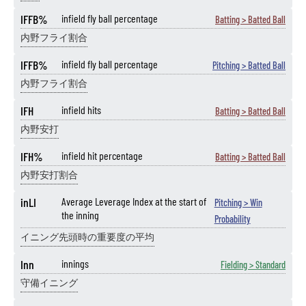
IFFB%
infield fly ball percentage
Batting > Batted Ball
内野フライ割合
IFFB%
infield fly ball percentage
Pitching > Batted Ball
内野フライ割合
IFH
infield hits
Batting > Batted Ball
内野安打
IFH%
infield hit percentage
Batting > Batted Ball
内野安打割合
inLI
Average Leverage Index at the start of
Pitching > Win
the inning
Probability
イニング先頭時の重要度の平均
Inn
innings
Fielding > Standard
守備イニング