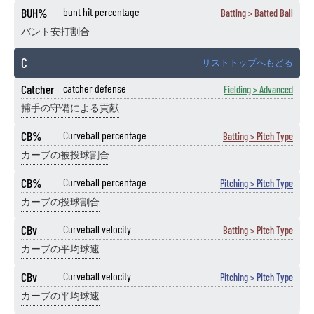
BUH%
bunt hit percentage
Batting > Batted Ball
バント安打割合
C
リストトップへもどる
Catcher
catcher defense
Fielding > Advanced
捕手の守備による貢献
CB%
Curveball percentage
Batting > Pitch Type
カーブの被投球割合
CB%
Curveball percentage
Pitching > Pitch Type
カーブの投球割合
CBv
Curveball velocity
Batting > Pitch Type
カーブの平均球速
CBv
Curveball velocity
Pitching > Pitch Type
カーブの平均球速