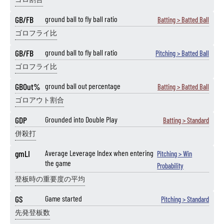
GB/FB
ground ball to fly ball ratio
Batting > Batted Ball
ゴロフライ比
GB/FB
ground ball to fly ball ratio
Pitching > Batted Ball
ゴロフライ比
GBOut%
ground ball out percentage
Batting > Batted Ball
ゴロアウト割合
GDP
Grounded into Double Play
Batting > Standard
併殺打
gmLI
Average Leverage Index when entering
Pitching > Win
the game
Probability
登板時の重要度の平均
GS
Game started
Pitching > Standard
先発登板数