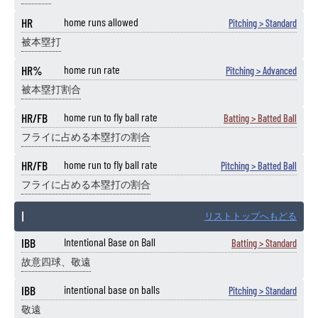
HR
home runs allowed
Pitching > Standard
被本塁打
HR%
home run rate
Pitching > Advanced
被本塁打割合
HR/FB
home run to fly ball rate
Batting > Batted Ball
フライに占める本塁打の割合
HR/FB
home run to fly ball rate
Pitching > Batted Ball
フライに占める本塁打の割合
I
リストトップへもどる
IBB
Intentional Base on Ball
Batting > Standard
故意四球、敬遠
IBB
intentional base on balls
Pitching > Standard
敬遠