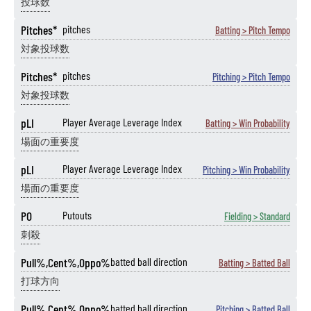
投球数
Pitches*
pitches
Batting > Pitch Tempo
対象投球数
Pitches*
pitches
Pitching > Pitch Tempo
対象投球数
pLI
Player Average Leverage Index
Batting > Win Probability
場面の重要度
pLI
Player Average Leverage Index
Pitching > Win Probability
場面の重要度
PO
Putouts
Fielding > Standard
刺殺
Pull%,Cent%,Oppo%
batted ball direction
Batting > Batted Ball
打球方向
Pull%,Cent%,Oppo%
batted ball direction
Pitching > Batted Ball