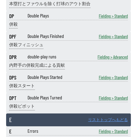
本塁打とファウルを除く打球のアウト割合
DP
Double Plays
Fielding > Standard
併殺
DPF
Double Plays Finished
Fielding > Standard
併殺フィニッシュ
DPR
double-play runs
Fielding > Advanced
内野手の併殺完成による貢献
DPS
Double Plays Started
Fielding > Standard
併殺スタート
DPT
Double Plays Turned
Fielding > Standard
併殺ピボット
E
リストトップへもどる
E
Errors
Fielding > Standard