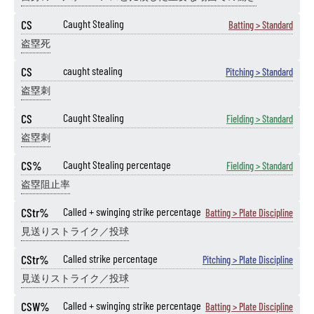
CS
Caught Stealing
Batting > Standard
盗塁死
CS
caught stealing
Pitching > Standard
盗塁刺
CS
Caught Stealing
Fielding > Standard
盗塁刺
CS%
Caught Stealing percentage
Fielding > Standard
盗塁阻止率
CStr%
Called + swinging strike percentage
Batting > Plate Discipline
見送りストライク／投球
CStr%
Called strike percentage
Pitching > Plate Discipline
見送りストライク／投球
CSW%
Called + swinging strike percentage
Batting > Plate Discipline