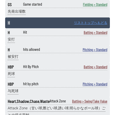
GS
Game started
Fielding > Standard
先発出場数
H
リストトップへもどる
H
Hit
Batting > Standard
安打
H
hits allowed
Pitching > Standard
被安打
HBP
Hit By Pitch
Batting > Standard
死球
HBP
hit by pitch
Pitching > Standard
与死球
Heart,Shadow,Chase,Waste
Attack Zone
Batting > Swing/Take Value
Attack Zone（甘い球,際どい球,誘い球,明らかなボール球）ご