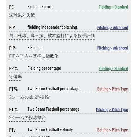
FE
Fielding Errors
Fielding > Standard
送球以外失策
FIP
fielding independent pitching
Pitching > Advanced
与四死球、奪三振、被本塁打による投手評価
FIP-
FIP minus
Pitching > Advanced
FIPを平均を基準に指数化
FP%
Fielding percentage
Fielding > Standard
守備率
FT%
Two Seam Fastball percentage
Batting > Pitch Type
2シームの被投球割合
FT%
Two Seam Fastball percentage
Pitching > Pitch Type
2シームの投球割合
FTv
Two Seam Fastball velocity
Batting > Pitch Type