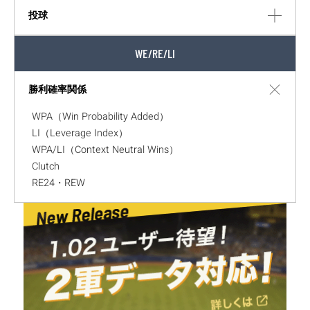
投球
WE/RE/LI
勝利確率関係
WPA（Win Probability Added）
LI（Leverage Index）
WPA/LI（Context Neutral Wins）
Clutch
RE24・REW