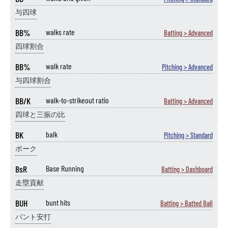
与四球
BB%
walks rate
Batting > Advanced
四球割合
BB%
walk rate
Pitching > Advanced
与四球割合
BB/K
walk-to-strikeout ratio
Batting > Advanced
四球と三振の比
BK
balk
Pitching > Standard
ボーク
BsR
Base Running
Batting > Dashboard
走塁貢献
BUH
bunt hits
Batting > Batted Ball
バント安打