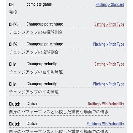
CG
complete game
Pitching > Standard
完投
CH%
Changeup percentage
Batting > Pitch Type
チェンジアップの被投球割合
CH%
Changeup percentage
Pitching > Pitch Type
チェンジアップの投球割合
CHv
Changeup velocity
Batting > Pitch Type
チェンジアップの被平均球速
CHv
Changeup velocity
Pitching > Pitch Type
チェンジアップの平均球速
Clutch
Clutch
Batting > Win Probability
自身のパフォーマンスと比較した重要な場面での働き
Clutch
Clutch
Pitching > Win Probability
自身のパフォーマンスと比較した重要な場面での働き