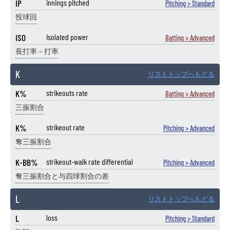
IP
innings pitched
Pitching > Standard
投球回
ISO
Isolated power
Batting > Advanced
長打率－打率
K
リストトップへもどる
K%
strikeouts rate
Batting > Advanced
三振割合
K%
strikeout rate
Pitching > Advanced
奪三振割合
K-BB%
strikeout-walk rate differential
Pitching > Advanced
奪三振割合と与四球割合の差
L
リストトップへもどる
L
loss
Pitching > Standard