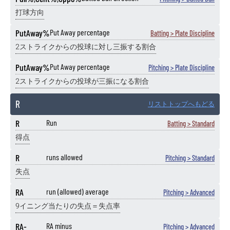
打球方向
PutAway%
Put Away percentage
Batting > Plate Discipline
2ストライクからの投球に対し三振する割合
PutAway%
Put Away percentage
Pitching > Plate Discipline
2ストライクからの投球が三振になる割合
R
リストトップへもどる
R
Run
Batting > Standard
得点
R
runs allowed
Pitching > Standard
失点
RA
run (allowed) average
Pitching > Advanced
9イニング当たりの失点＝失点率
RA-
RA minus
Pitching > Advanced