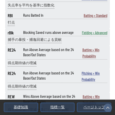
失点率を平均を基準に指数化
RBI
Runs Batted In
Batting > Standard
打点
rBlk
Blocking Saved runs above average
Fielding > Advanced
捕手の暴投・捕逸回避による貢献
RE24
Run Above Average based on the 24
Batting > Win
Base/Out States
Probability
得点期待値の増減
RE24
Run Above Average based on the 24
Pitching > Win
Base/Out States
Probability
得点期待値の増減
REW
Wins Above Average based on the 24
Batting > Win
Base/Out States
Probability
基礎知識
指標一覧
ページトップ
得点期待値の増減を基にした勝利貢献