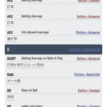
AVG
Batting > Standard
打率
AVG
Batting Average
Batting > Advanced
打率
AVG
hits allowed average
Pitching > Advanced
被打率
B
リストトップへもどる
BABIP
Batting Average on Balls In Play
Batting > Advanced
打球が安打になった割合
Balls
Pitching > Batted Ball
ボール数
BB
Base on Ball
Batting > Standard
四球
BB
walks and given
Pitching > Standard