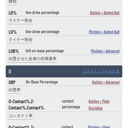
敗戦
LD%
line drive percentage
Batting > Batted Ball
ライナー割合
LD%
line drive percentage
Pitching > Batted Ball
ライナー割合
LOB%
left on-base percentage
Pitching > Advanced
出塁させた走者の非帰還率
O
リストトップへもどる
OBP
On-Base Percentage
Batting > Advanced
出塁率
O-Contact%,Z-
contact
Batting > Plate
percentage
Contact%,Contact%
Discipline
コンタクト率
O-Contact%,Z-
contact
Pitching > Plate