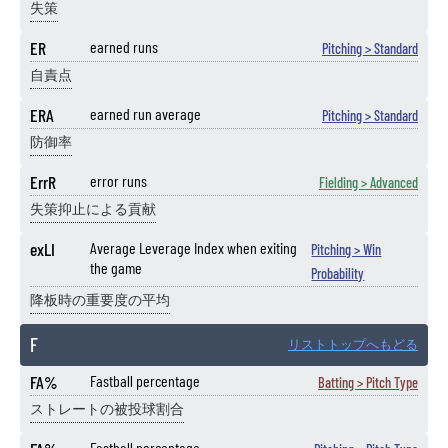
失策
ER
earned runs
Pitching > Standard
自責点
ERA
earned run average
Pitching > Standard
防御率
ErrR
error runs
Fielding > Advanced
失策抑止による貢献
exLI
Average Leverage Index when exiting
Pitching > Win
the game
Probability
降板時の重要度の平均
F
リストトップへもどる
FA%
Fastball percentage
Batting > Pitch Type
ストレートの被投球割合
Fastball percentage