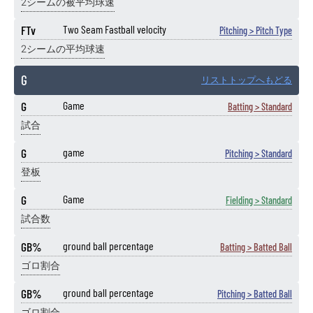
2シームの被平均球速
FTv
Two Seam Fastball velocity
Pitching > Pitch Type
2シームの平均球速
G
リストトップへもどる
G
Game
Batting > Standard
試合
G
game
Pitching > Standard
登板
G
Game
Fielding > Standard
試合数
GB%
ground ball percentage
Batting > Batted Ball
ゴロ割合
GB%
ground ball percentage
Pitching > Batted Ball
ゴロ割合