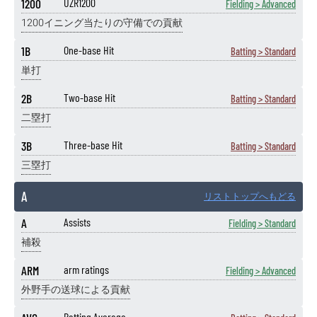
1200
UZR1200
Fielding > Advanced
1200イニング当たりの守備での貢献
1B
One-base Hit
Batting > Standard
単打
2B
Two-base Hit
Batting > Standard
二塁打
3B
Three-base Hit
Batting > Standard
三塁打
A
リストトップへもどる
A
Assists
Fielding > Standard
補殺
ARM
arm ratings
Fielding > Advanced
外野手の送球による貢献
Batting Average