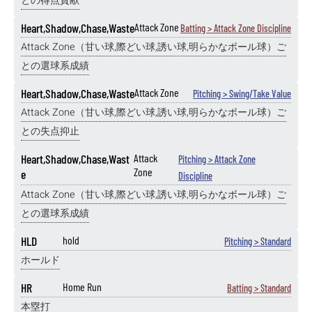
との得点貢献
Heart,Shadow,Chase,Waste
Attack Zone
Batting > Attack Zone Discipline
Attack Zone（甘い球,際どい球,誘い球,明らかなボール球）ご
との選球系成績
Heart,Shadow,Chase,Waste
Attack Zone
Pitching > Swing/Take Value
Attack Zone（甘い球,際どい球,誘い球,明らかなボール球）ご
との失点抑止
Heart,Shadow,Chase,Wast
Attack
Pitching > Attack Zone
Zone
e
Discipline
Attack Zone（甘い球,際どい球,誘い球,明らかなボール球）ご
との選球系成績
HLD
hold
Pitching > Standard
ホールド
HR
Home Run
Batting > Standard
本塁打