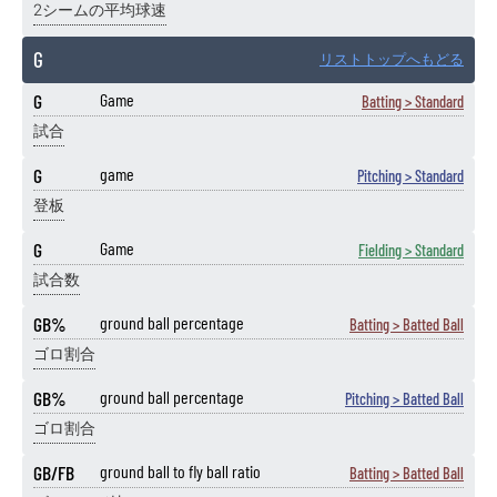
2シームの平均球速
G
リストトップへもどる
G
Game
Batting > Standard
試合
G
game
Pitching > Standard
登板
G
Game
Fielding > Standard
試合数
GB%
ground ball percentage
Batting > Batted Ball
ゴロ割合
GB%
ground ball percentage
Pitching > Batted Ball
ゴロ割合
GB/FB
ground ball to fly ball ratio
Batting > Batted Ball