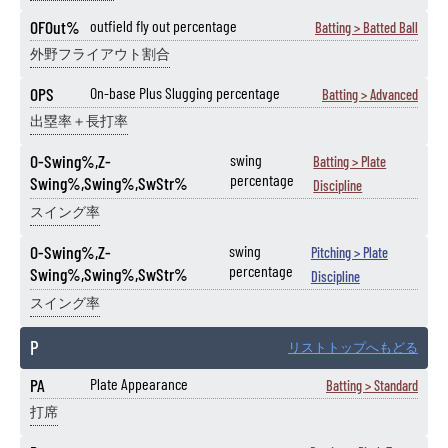
OFOut%
outfield fly out percentage
Batting > Batted Ball
外野フライアウト割合
OPS
On-base Plus Slugging percentage
Batting > Advanced
出塁率＋長打率
O-Swing%,Z-
swing
Batting > Plate
percentage
Swing%,Swing%,SwStr%
Discipline
スイング率
O-Swing%,Z-
swing
Pitching > Plate
percentage
Swing%,Swing%,SwStr%
Discipline
スイング率
P
リストトップへもどる
PA
Plate Appearance
Batting > Standard
打席