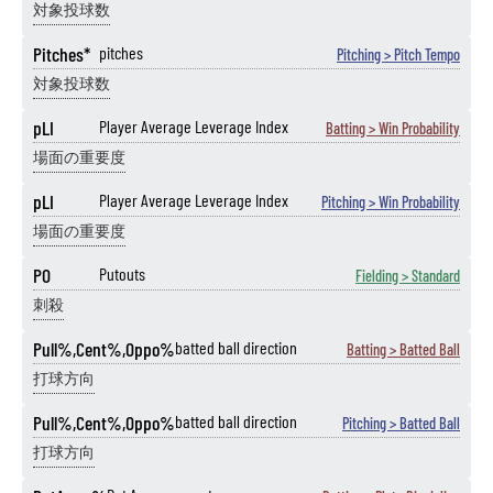
対象投球数
Pitches*
pitches
Pitching > Pitch Tempo
対象投球数
pLI
Player Average Leverage Index
Batting > Win Probability
場面の重要度
pLI
Player Average Leverage Index
Pitching > Win Probability
場面の重要度
PO
Putouts
Fielding > Standard
刺殺
Pull%,Cent%,Oppo%
batted ball direction
Batting > Batted Ball
打球方向
Pull%,Cent%,Oppo%
batted ball direction
Pitching > Batted Ball
打球方向