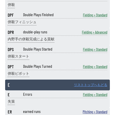
併殺
DPF
Double Plays Finished
Fielding > Standard
併殺フィニッシュ
DPR
double-play runs
Fielding > Advanced
内野手の併殺完成による貢献
DPS
Double Plays Started
Fielding > Standard
併殺スタート
DPT
Double Plays Turned
Fielding > Standard
併殺ピボット
E
リストトップへもどる
E
Errors
Fielding > Standard
失策
ER
earned runs
Pitching > Standard