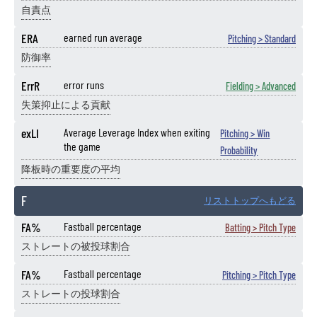
自責点
ERA
earned run average
Pitching > Standard
防御率
ErrR
error runs
Fielding > Advanced
失策抑止による貢献
exLI
Average Leverage Index when exiting
Pitching > Win
the game
Probability
降板時の重要度の平均
F
リストトップへもどる
FA%
Fastball percentage
Batting > Pitch Type
ストレートの被投球割合
FA%
Fastball percentage
Pitching > Pitch Type
ストレートの投球割合