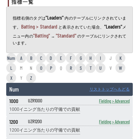
指標一覧
"Leaders"
指標右側のタグは
内のテーブルにリンクされていま
Batting > Standard
"Leaders"
す。
と表示されていた場合、
メ
"Batting"
"Standard"
ニュー内の
→
のテーブルにリンクされて
います。
Num
A
B
C
D
E
F
G
H
I
J
K
L
M
N
O
P
Q
R
S
T
U
V
W
X
Y
Z
Num
リストトップへもどる
1000
UZR1000
Fielding > Advanced
1000イニング当たりの守備での貢献
1200
UZR1200
Fielding > Advanced
1200イニング当たりの守備での貢献