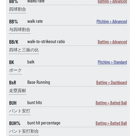
BB%
walks rate
Batting > Advanced
四球割合
BB%
walk rate
Pitching > Advanced
与四球割合
BB/K
walk-to-strikeout ratio
Batting > Advanced
四球と三振の比
BK
balk
Pitching > Standard
ボーク
BsR
Base Running
Batting > Dashboard
走塁貢献
BUH
bunt hits
Batting > Batted Ball
バント安打
BUH%
bunt hit percentage
Batting > Batted Ball
バント安打割合