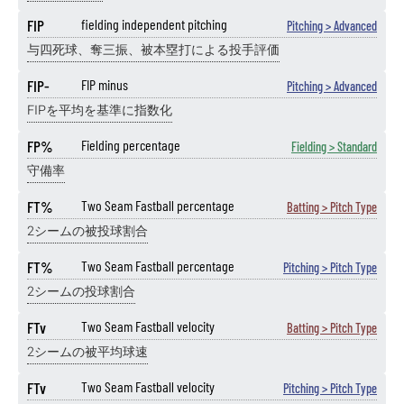
FIP
fielding independent pitching
Pitching > Advanced
与四死球、奪三振、被本塁打による投手評価
FIP-
FIP minus
Pitching > Advanced
FIPを平均を基準に指数化
FP%
Fielding percentage
Fielding > Standard
守備率
FT%
Two Seam Fastball percentage
Batting > Pitch Type
2シームの被投球割合
FT%
Two Seam Fastball percentage
Pitching > Pitch Type
2シームの投球割合
FTv
Two Seam Fastball velocity
Batting > Pitch Type
2シームの被平均球速
FTv
Two Seam Fastball velocity
Pitching > Pitch Type