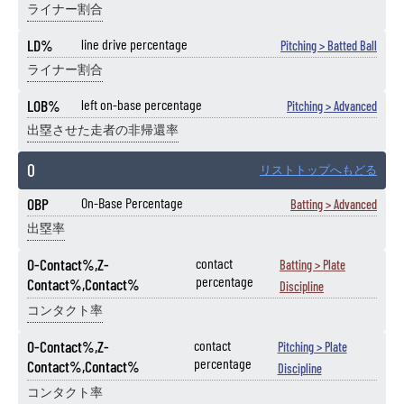
ライナー割合
LD%
line drive percentage
Pitching > Batted Ball
ライナー割合
LOB%
left on-base percentage
Pitching > Advanced
出塁させた走者の非帰還率
O
リストトップへもどる
OBP
On-Base Percentage
Batting > Advanced
出塁率
O-Contact%,Z-
contact
Batting > Plate
percentage
Contact%,Contact%
Discipline
コンタクト率
O-Contact%,Z-
contact
Pitching > Plate
percentage
Contact%,Contact%
Discipline
コンタクト率