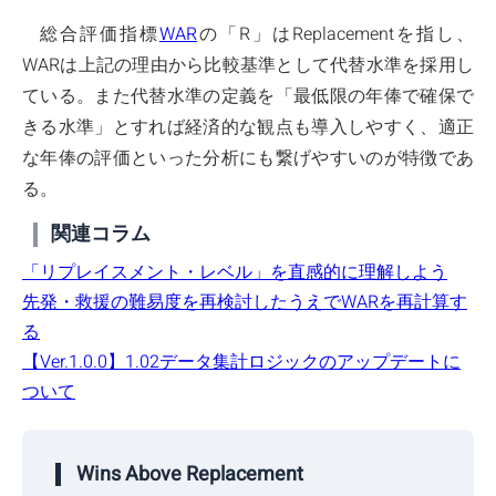
総合評価指標
WAR
の「R」はReplacementを指し、
WARは上記の理由から比較基準として代替水準を採用し
ている。また代替水準の定義を「最低限の年俸で確保で
きる水準」とすれば経済的な観点も導入しやすく、適正
な年俸の評価といった分析にも繋げやすいのが特徴であ
る。
関連コラム
「リプレイスメント・レベル」を直感的に理解しよう
先発・救援の難易度を再検討したうえでWARを再計算す
る
【Ver.1.0.0】1.02データ集計ロジックのアップデートに
ついて
Wins Above Replacement