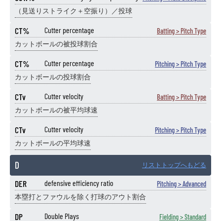
（見送りストライク＋空振り）／投球
CT%
Cutter percentage
Batting > Pitch Type
カットボールの被投球割合
CT%
Cutter percentage
Pitching > Pitch Type
カットボールの投球割合
CTv
Cutter velocity
Batting > Pitch Type
カットボールの被平均球速
CTv
Cutter velocity
Pitching > Pitch Type
カットボールの平均球速
D
リストトップへもどる
DER
defensive efficiency ratio
Pitching > Advanced
本塁打とファウルを除く打球のアウト割合
DP
Double Plays
Fielding > Standard