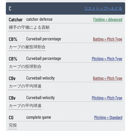
C
リストトップへもどる
Catcher
catcher defense
Fielding > Advanced
捕手の守備による貢献
CB%
Curveball percentage
Batting > Pitch Type
カーブの被投球割合
CB%
Curveball percentage
Pitching > Pitch Type
カーブの投球割合
CBv
Curveball velocity
Batting > Pitch Type
カーブの平均球速
CBv
Curveball velocity
Pitching > Pitch Type
カーブの平均球速
CG
complete game
Pitching > Standard
完投