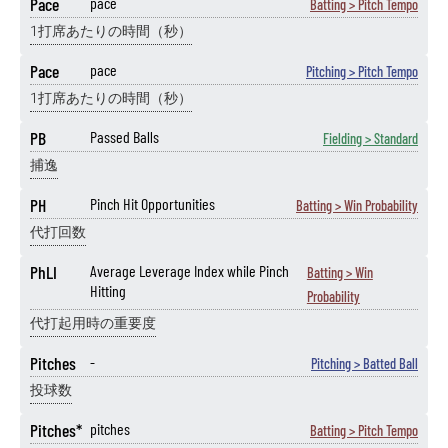
Pace
pace
Batting > Pitch Tempo
1打席あたりの時間（秒）
Pace
pace
Pitching > Pitch Tempo
1打席あたりの時間（秒）
PB
Passed Balls
Fielding > Standard
捕逸
PH
Pinch Hit Opportunities
Batting > Win Probability
代打回数
PhLI
Average Leverage Index while Pinch
Batting > Win
Hitting
Probability
代打起用時の重要度
Pitches
-
Pitching > Batted Ball
投球数
Pitches*
pitches
Batting > Pitch Tempo