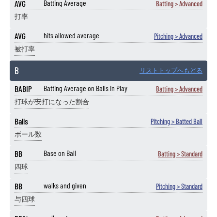
AVG
Batting Average
Batting > Advanced
打率
AVG
hits allowed average
Pitching > Advanced
被打率
B
リストトップへもどる
BABIP
Batting Average on Balls In Play
Batting > Advanced
打球が安打になった割合
Balls
Pitching > Batted Ball
ボール数
BB
Base on Ball
Batting > Standard
四球
BB
walks and given
Pitching > Standard
与四球