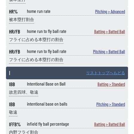
HR%
home run rate
Pitching > Advanced
被本塁打割合
HR/FB
home run to fly ball rate
Batting > Batted Ball
フライに占める本塁打の割合
HR/FB
home run to fly ball rate
Pitching > Batted Ball
フライに占める本塁打の割合
I
リストトップへもどる
IBB
Intentional Base on Ball
Batting > Standard
故意四球、敬遠
IBB
intentional base on balls
Pitching > Standard
敬遠
IFFB%
infield fly ball percentage
Batting > Batted Ball
内野フライ割合