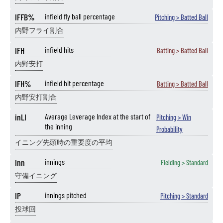
IFFB%
infield fly ball percentage
Pitching > Batted Ball
内野フライ割合
IFH
infield hits
Batting > Batted Ball
内野安打
IFH%
infield hit percentage
Batting > Batted Ball
内野安打割合
inLI
Average Leverage Index at the start of
Pitching > Win
the inning
Probability
イニング先頭時の重要度の平均
Inn
innings
Fielding > Standard
守備イニング
IP
innings pitched
Pitching > Standard
投球回