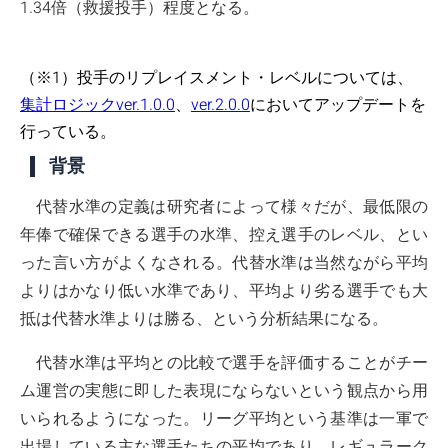
1.34倍（救援投手）程度となる。
（※1）投手のリプレイスメント・レベルについては、
集計ロジックver.1.0.0
、
ver.2.0.0
においてアップデートを
行っている。
背景
代替水準の定義は研究者によって様々だが、最低限の
年俸で確保できる選手の水準、控え選手のレベル、とい
った言い方がよくなされる。代替水準は当然ながら平均
よりはかなり低い水準であり、平均より劣る選手でも大
抵は代替水準よりは勝る、という分析結果になる。
代替水準は平均との比較で選手を評価することがチー
ム運営の実態に即した表現にならないという観点から用
いられるようになった。リーグ平均という基準は一軍で
出場している主な選手たちの平均であり、レギュラーク