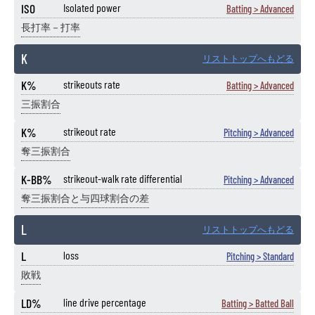
ISO
Isolated power
Batting > Advanced
長打率－打率
K
リストトップへもどる
K%
strikeouts rate
Batting > Advanced
三振割合
K%
strikeout rate
Pitching > Advanced
奪三振割合
K-BB%
strikeout-walk rate differential
Pitching > Advanced
奪三振割合と与四球割合の差
L
リストトップへもどる
L
loss
Pitching > Standard
敗戦
LD%
line drive percentage
Batting > Batted Ball