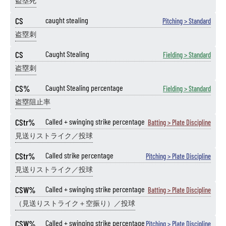
盗塁死
CS
caught stealing
Pitching > Standard
盗塁刺
CS
Caught Stealing
Fielding > Standard
盗塁刺
CS%
Caught Stealing percentage
Fielding > Standard
盗塁阻止率
CStr%
Called + swinging strike percentage
Batting > Plate Discipline
見送りストライク／投球
CStr%
Called strike percentage
Pitching > Plate Discipline
見送りストライク／投球
CSW%
Called + swinging strike percentage
Batting > Plate Discipline
（見送りストライク＋空振り）／投球
CSW%
Called + swinging strike percentage
Pitching > Plate Discipline