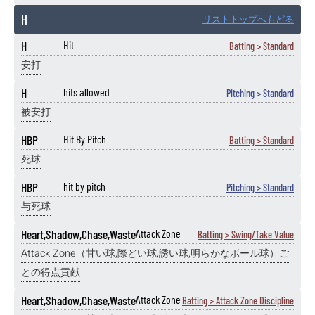
H
リストトップへもどる
H
Hit
Batting > Standard
安打
H
hits allowed
Pitching > Standard
被安打
HBP
Hit By Pitch
Batting > Standard
死球
HBP
hit by pitch
Pitching > Standard
与死球
Heart,Shadow,Chase,Waste
Attack Zone
Batting > Swing/Take Value
Attack Zone（甘い球,際どい球,誘い球,明らかなボール球）ご
との得点貢献
Heart,Shadow,Chase,Waste
Attack Zone
Batting > Attack Zone Discipline