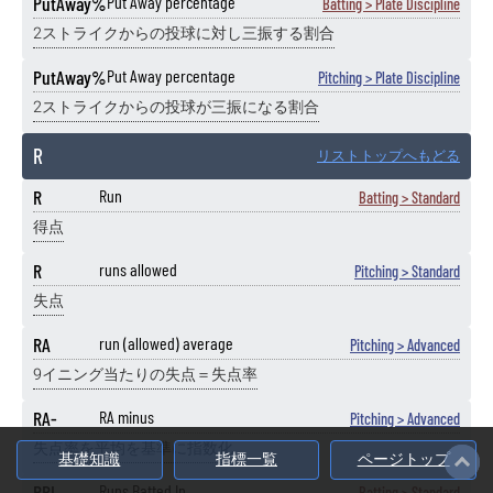
PutAway%
Put Away percentage
Batting > Plate Discipline
2ストライクからの投球に対し三振する割合
PutAway%
Put Away percentage
Pitching > Plate Discipline
2ストライクからの投球が三振になる割合
R
リストトップへもどる
R
Run
Batting > Standard
得点
R
runs allowed
Pitching > Standard
失点
RA
run (allowed) average
Pitching > Advanced
9イニング当たりの失点＝失点率
RA-
RA minus
Pitching > Advanced
失点率を平均を基準に指数化
基礎知識
指標一覧
ページトップ
RBI
Runs Batted In
Batting > Standard