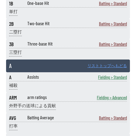
1B
One-base Hit
Batting > Standard
単打
2B
Two-base Hit
Batting > Standard
二塁打
3B
Three-base Hit
Batting > Standard
三塁打
A
リストトップへもどる
A
Assists
Fielding > Standard
補殺
ARM
arm ratings
Fielding > Advanced
外野手の送球による貢献
AVG
Batting Average
Batting > Standard
打率