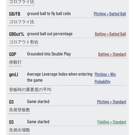
ゴロフライ比
GB/FB
ground ball to fly ball ratio
Pitching > Batted Ball
ゴロフライ比
GBOut%
ground ball out percentage
Batting > Batted Ball
ゴロアウト割合
GDP
Grounded into Double Play
Batting > Standard
併殺打
gmLI
Average Leverage Index when entering
Pitching > Win
the game
Probability
登板時の重要度の平均
GS
Game started
Pitching > Standard
先発登板数
GS
Game started
Fielding > Standard
先発出場数