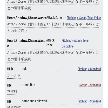
Attack Zone（甘い球,際どい球,誘い球,明らかなボール球）ご
との選球系成績
Heart,Shadow,Chase,Waste
Attack Zone
Pitching > Swing/Take Value
Attack Zone（甘い球,際どい球,誘い球,明らかなボール球）ご
との失点抑止
Heart,Shadow,Chase,Wast
Attack
Pitching > Attack Zone
Zone
e
Discipline
Attack Zone（甘い球,際どい球,誘い球,明らかなボール球）ご
との選球系成績
HLD
hold
Pitching > Standard
ホールド
HR
Home Run
Batting > Standard
本塁打
HR
home runs allowed
Pitching > Standard
被本塁打