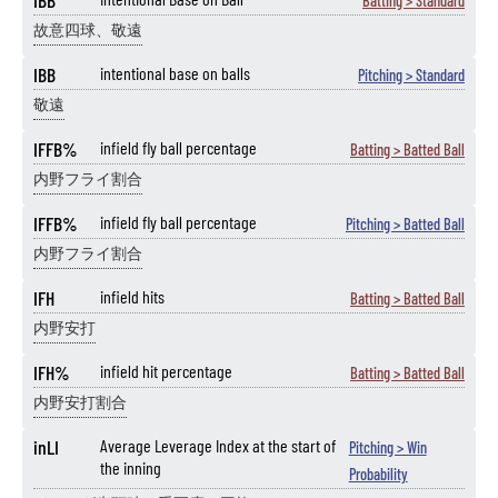
Batting > Standard
故意四球、敬遠
IBB
intentional base on balls
Pitching > Standard
敬遠
IFFB%
infield fly ball percentage
Batting > Batted Ball
内野フライ割合
IFFB%
infield fly ball percentage
Pitching > Batted Ball
内野フライ割合
IFH
infield hits
Batting > Batted Ball
内野安打
IFH%
infield hit percentage
Batting > Batted Ball
内野安打割合
inLI
Average Leverage Index at the start of
Pitching > Win
the inning
Probability