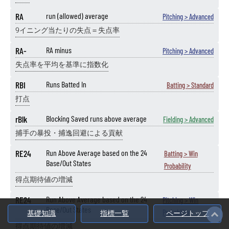
RA
run (allowed) average
Pitching > Advanced
9イニング当たりの失点＝失点率
RA-
RA minus
Pitching > Advanced
失点率を平均を基準に指数化
RBI
Runs Batted In
Batting > Standard
打点
rBlk
Blocking Saved runs above average
Fielding > Advanced
捕手の暴投・捕逸回避による貢献
RE24
Run Above Average based on the 24
Batting > Win
Base/Out States
Probability
得点期待値の増減
RE24
Run Above Average based on the 24
Pitching > Win
Base/Out States
Probability
基礎知識
指標一覧
ページトップ
得点期待値の増減