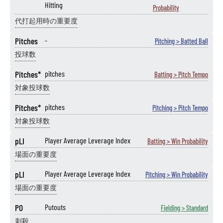
Hitting
Probability
代打起用時の重要度
Pitches
-
Pitching > Batted Ball
投球数
Pitches*
pitches
Batting > Pitch Tempo
対象投球数
Pitches*
pitches
Pitching > Pitch Tempo
対象投球数
pLI
Player Average Leverage Index
Batting > Win Probability
場面の重要度
pLI
Player Average Leverage Index
Pitching > Win Probability
場面の重要度
PO
Putouts
Fielding > Standard
刺殺