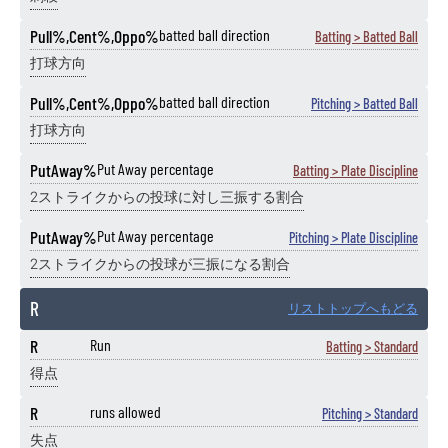
Pull%,Cent%,Oppo%
batted ball direction
Batting > Batted Ball
打球方向
Pull%,Cent%,Oppo%
batted ball direction
Pitching > Batted Ball
打球方向
PutAway%
Put Away percentage
Batting > Plate Discipline
2ストライクからの投球に対し三振する割合
PutAway%
Put Away percentage
Pitching > Plate Discipline
2ストライクからの投球が三振になる割合
R
リストトップへもどる
R
Run
Batting > Standard
得点
R
runs allowed
Pitching > Standard
失点