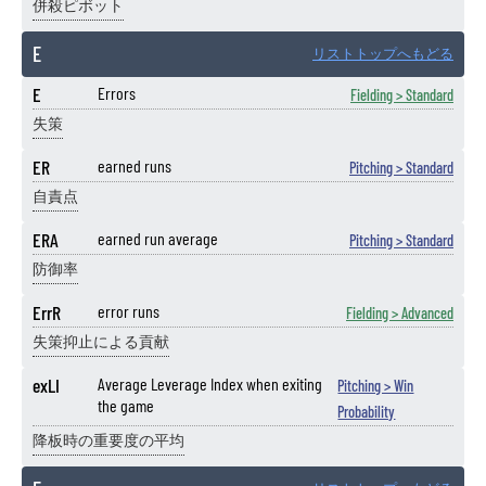
併殺ピボット
E
リストトップへもどる
E
Errors
Fielding > Standard
失策
ER
earned runs
Pitching > Standard
自責点
ERA
earned run average
Pitching > Standard
防御率
ErrR
error runs
Fielding > Advanced
失策抑止による貢献
exLI
Average Leverage Index when exiting
Pitching > Win
the game
Probability
降板時の重要度の平均