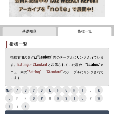
基礎知識
指標一覧
指標一覧
"Leaders"
指標右側のタグは
内のテーブルにリンクされていま
Batting > Standard
"Leaders"
す。
と表示されていた場合、
メ
"Batting"
"Standard"
ニュー内の
→
のテーブルにリンクされて
います。
Num
A
B
C
D
E
F
G
H
I
J
K
L
M
N
O
P
Q
R
S
T
U
V
W
X
Y
Z