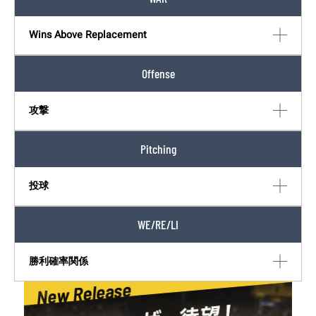
Wins Above Replacement
Offense
攻撃
Pitching
投球
WE/RE/LI
勝利確率関係