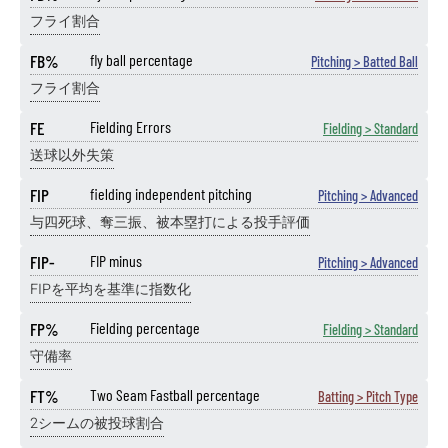
フライ割合
FB%
fly ball percentage
Pitching > Batted Ball
フライ割合
FE
Fielding Errors
Fielding > Standard
送球以外失策
FIP
fielding independent pitching
Pitching > Advanced
与四死球、奪三振、被本塁打による投手評価
FIP-
FIP minus
Pitching > Advanced
FIPを平均を基準に指数化
FP%
Fielding percentage
Fielding > Standard
守備率
FT%
Two Seam Fastball percentage
Batting > Pitch Type
2シームの被投球割合