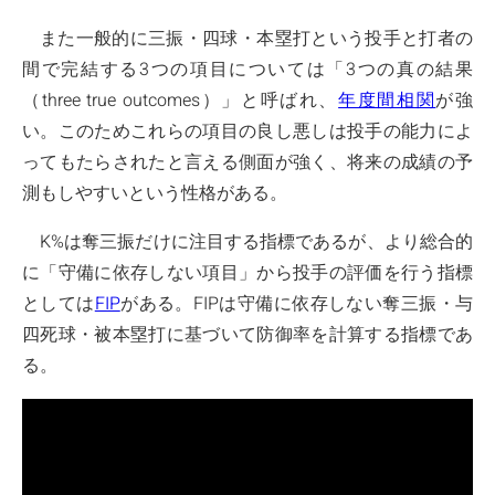
また一般的に三振・四球・本塁打という投手と打者の
間で完結する3つの項目については「3つの真の結果
（three true outcomes）」と呼ばれ、
年度間相関
が強
い。このためこれらの項目の良し悪しは投手の能力によ
ってもたらされたと言える側面が強く、将来の成績の予
測もしやすいという性格がある。
K%は奪三振だけに注目する指標であるが、より総合的
に「守備に依存しない項目」から投手の評価を行う指標
としては
FIP
がある。FIPは守備に依存しない奪三振・与
四死球・被本塁打に基づいて防御率を計算する指標であ
る。