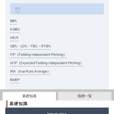
K%
BB%
K-BB%
HR/9
GB%・LD%・FB%・IFFB%
FIP（Fielding Independent Pitching）
xFIP（Expected Fielding Independent Pitching）
tRA（true Runs Average）
BABIP
基礎知識
指標一覧
基礎知識
Introduction