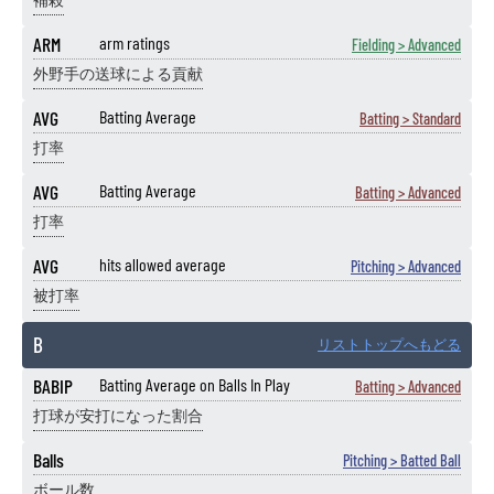
補殺
ARM
arm ratings
Fielding > Advanced
外野手の送球による貢献
AVG
Batting Average
Batting > Standard
打率
AVG
Batting Average
Batting > Advanced
打率
AVG
hits allowed average
Pitching > Advanced
被打率
B
リストトップへもどる
BABIP
Batting Average on Balls In Play
Batting > Advanced
打球が安打になった割合
Balls
Pitching > Batted Ball
ボール数