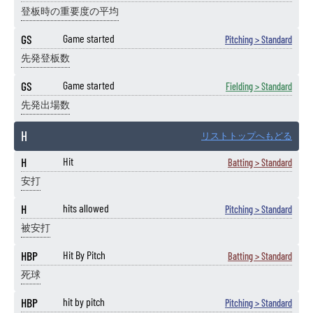
登板時の重要度の平均
GS
Game started
Pitching > Standard
先発登板数
GS
Game started
Fielding > Standard
先発出場数
H
リストトップへもどる
H
Hit
Batting > Standard
安打
H
hits allowed
Pitching > Standard
被安打
HBP
Hit By Pitch
Batting > Standard
死球
HBP
hit by pitch
Pitching > Standard