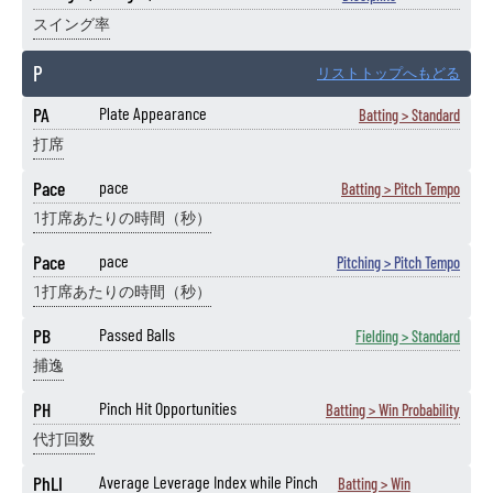
スイング率
P
リストトップへもどる
PA
Plate Appearance
Batting > Standard
打席
Pace
pace
Batting > Pitch Tempo
1打席あたりの時間（秒）
Pace
pace
Pitching > Pitch Tempo
1打席あたりの時間（秒）
PB
Passed Balls
Fielding > Standard
捕逸
PH
Pinch Hit Opportunities
Batting > Win Probability
代打回数
PhLI
Average Leverage Index while Pinch
Batting > Win