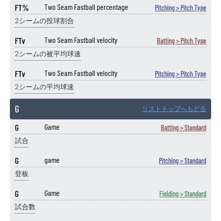
FT%
Two Seam Fastball percentage
Pitching > Pitch Type
2シームの投球割合
FTv
Two Seam Fastball velocity
Batting > Pitch Type
2シームの被平均球速
FTv
Two Seam Fastball velocity
Pitching > Pitch Type
2シームの平均球速
G
リストトップへもどる
G
Game
Batting > Standard
試合
G
game
Pitching > Standard
登板
G
Game
Fielding > Standard
試合数