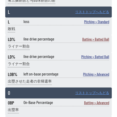
奪三振割合と与四球割合の差
L
リストトップへもどる
L
loss
Pitching > Standard
敗戦
LD%
line drive percentage
Batting > Batted Ball
ライナー割合
LD%
line drive percentage
Pitching > Batted Ball
ライナー割合
LOB%
left on-base percentage
Pitching > Advanced
出塁させた走者の非帰還率
O
リストトップへもどる
OBP
On-Base Percentage
Batting > Advanced
出塁率