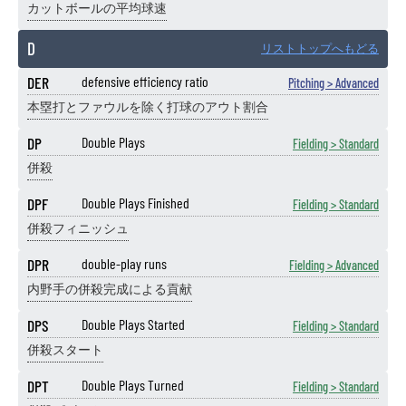
カットボールの平均球速
D
リストトップへもどる
DER
defensive efficiency ratio
Pitching > Advanced
本塁打とファウルを除く打球のアウト割合
DP
Double Plays
Fielding > Standard
併殺
DPF
Double Plays Finished
Fielding > Standard
併殺フィニッシュ
DPR
double-play runs
Fielding > Advanced
内野手の併殺完成による貢献
DPS
Double Plays Started
Fielding > Standard
併殺スタート
DPT
Double Plays Turned
Fielding > Standard