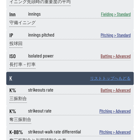
イニング先頭時の重要度の平均
Inn
innings
Fielding > Standard
守備イニング
IP
innings pitched
Pitching > Standard
投球回
ISO
Isolated power
Batting > Advanced
長打率－打率
K
リストトップへもどる
K%
strikeouts rate
Batting > Advanced
三振割合
K%
strikeout rate
Pitching > Advanced
奪三振割合
K-BB%
strikeout-walk rate differential
Pitching > Advanced