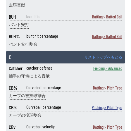
走塁貢献
BUH
bunt hits
Batting > Batted Ball
バント安打
BUH%
bunt hit percentage
Batting > Batted Ball
バント安打割合
C
リストトップへもどる
Catcher
catcher defense
Fielding > Advanced
捕手の守備による貢献
CB%
Curveball percentage
Batting > Pitch Type
カーブの被投球割合
CB%
Curveball percentage
Pitching > Pitch Type
カーブの投球割合
CBv
Curveball velocity
Batting > Pitch Type