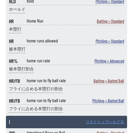
HLD
hold
Pitching > Standard
ホールド
HR
Home Run
Batting > Standard
本塁打
HR
home runs allowed
Pitching > Standard
被本塁打
HR%
home run rate
Pitching > Advanced
被本塁打割合
HR/FB
home run to fly ball rate
Batting > Batted Ball
フライに占める本塁打の割合
HR/FB
home run to fly ball rate
Pitching > Batted Ball
フライに占める本塁打の割合
I
リストトップへもどる
IBB
Intentional Base on Ball