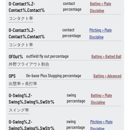
O-Contact%,Z-
contact
Batting > Plate
percentage
Contact%,Contact%
Discipline
コンタクト率
O-Contact%,Z-
contact
Pitching > Plate
percentage
Contact%,Contact%
Discipline
コンタクト率
OFOut%
outfield fly out percentage
Batting > Batted Ball
外野フライアウト割合
OPS
On-base Plus Slugging percentage
Batting > Advanced
出塁率＋長打率
O-Swing%,Z-
swing
Batting > Plate
percentage
Swing%,Swing%,SwStr%
Discipline
スイング率
O-Swing%,Z-
swing
Pitching > Plate
percentage
Swing%,Swing%,SwStr%
Discipline