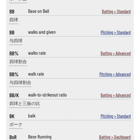
BB
Base on Ball
Batting > Standard
四球
BB
walks and given
Pitching > Standard
与四球
BB%
walks rate
Batting > Advanced
四球割合
BB%
walk rate
Pitching > Advanced
与四球割合
BB/K
walk-to-strikeout ratio
Batting > Advanced
四球と三振の比
BK
balk
Pitching > Standard
ボーク
BsR
Base Running
Batting > Dashboard