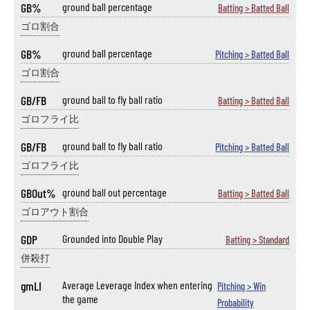
GB%
ground ball percentage
Batting > Batted Ball
ゴロ割合
GB%
ground ball percentage
Pitching > Batted Ball
ゴロ割合
GB/FB
ground ball to fly ball ratio
Batting > Batted Ball
ゴロフライ比
GB/FB
ground ball to fly ball ratio
Pitching > Batted Ball
ゴロフライ比
GBOut%
ground ball out percentage
Batting > Batted Ball
ゴロアウト割合
GDP
Grounded into Double Play
Batting > Standard
併殺打
gmLI
Average Leverage Index when entering
Pitching > Win
the game
Probability