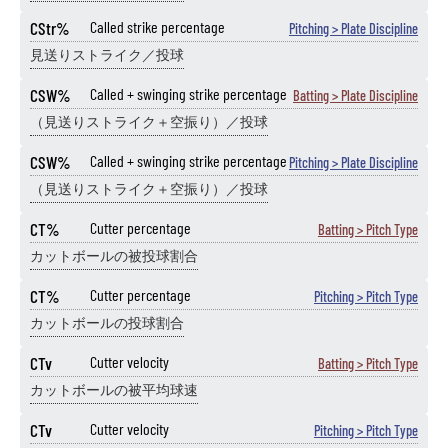
CStr%
Called strike percentage
Pitching > Plate Discipline
見送りストライク／投球
CSW%
Called + swinging strike percentage
Batting > Plate Discipline
（見送りストライク＋空振り）／投球
CSW%
Called + swinging strike percentage
Pitching > Plate Discipline
（見送りストライク＋空振り）／投球
CT%
Cutter percentage
Batting > Pitch Type
カットボールの被投球割合
CT%
Cutter percentage
Pitching > Pitch Type
カットボールの投球割合
CTv
Cutter velocity
Batting > Pitch Type
カットボールの被平均球速
CTv
Cutter velocity
Pitching > Pitch Type