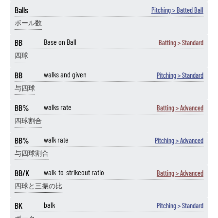
Balls
Pitching > Batted Ball
ボール数
BB
Base on Ball
Batting > Standard
四球
BB
walks and given
Pitching > Standard
与四球
BB%
walks rate
Batting > Advanced
四球割合
BB%
walk rate
Pitching > Advanced
与四球割合
BB/K
walk-to-strikeout ratio
Batting > Advanced
四球と三振の比
BK
balk
Pitching > Standard