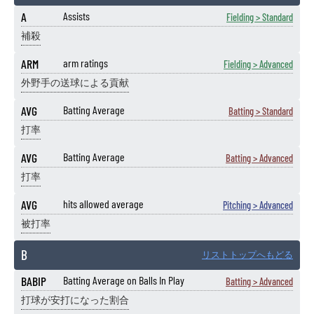
A
Assists
Fielding > Standard
補殺
ARM
arm ratings
Fielding > Advanced
外野手の送球による貢献
AVG
Batting Average
Batting > Standard
打率
AVG
Batting Average
Batting > Advanced
打率
AVG
hits allowed average
Pitching > Advanced
被打率
B
リストトップへもどる
BABIP
Batting Average on Balls In Play
Batting > Advanced
打球が安打になった割合