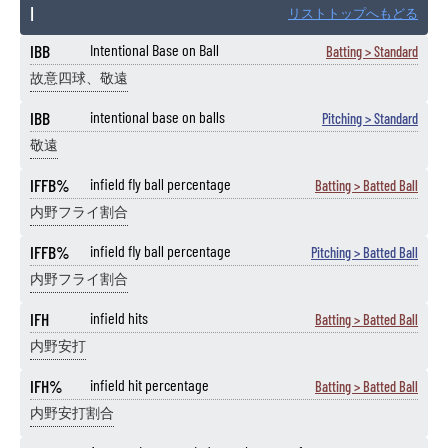
I
リストトップへもどる
IBB
Intentional Base on Ball
Batting > Standard
故意四球、敬遠
IBB
intentional base on balls
Pitching > Standard
敬遠
IFFB%
infield fly ball percentage
Batting > Batted Ball
内野フライ割合
IFFB%
infield fly ball percentage
Pitching > Batted Ball
内野フライ割合
IFH
infield hits
Batting > Batted Ball
内野安打
IFH%
infield hit percentage
Batting > Batted Ball
内野安打割合