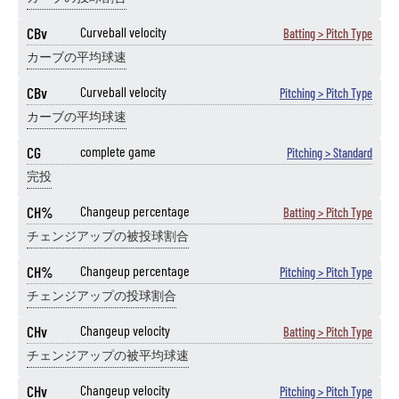
CBv
Curveball velocity
Batting > Pitch Type
カーブの平均球速
CBv
Curveball velocity
Pitching > Pitch Type
カーブの平均球速
CG
complete game
Pitching > Standard
完投
CH%
Changeup percentage
Batting > Pitch Type
チェンジアップの被投球割合
CH%
Changeup percentage
Pitching > Pitch Type
チェンジアップの投球割合
CHv
Changeup velocity
Batting > Pitch Type
チェンジアップの被平均球速
CHv
Changeup velocity
Pitching > Pitch Type