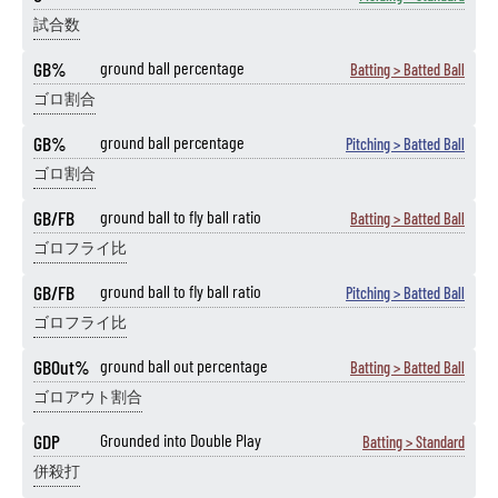
試合数
GB%
ground ball percentage
Batting > Batted Ball
ゴロ割合
GB%
ground ball percentage
Pitching > Batted Ball
ゴロ割合
GB/FB
ground ball to fly ball ratio
Batting > Batted Ball
ゴロフライ比
GB/FB
ground ball to fly ball ratio
Pitching > Batted Ball
ゴロフライ比
GBOut%
ground ball out percentage
Batting > Batted Ball
ゴロアウト割合
GDP
Grounded into Double Play
Batting > Standard
併殺打