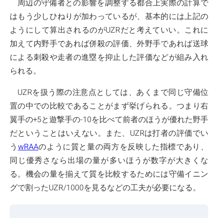
周辺の守備者との影響を調整する都合上実際の計算で
はもう少しひねりが加わっているが、基本的には上記の
ようにして算出されるのがUZRだと考えていい。これに
加えて内野手であれば併殺の評価、外野手であれば送球
による刺殺や走者の進塁を抑止した評価などが組み入れ
られる。
UZRを扱う際の注意点としては、あくまで同じ守備位
置の中での比較であることがまず挙げられる。つまり右
翼手の+5と遊撃手の-10を比べて前者のほうが優れた野手
だということはいえない。また、UZRは打者の評価でい
う
wRAA
のように質と量の両方を反映した指標であり、
同じ優秀さなら出場の量が多いほうが数字が大きくな
る。機会の量を揃えて質を比較するためには守備イニン
グで割ったUZR/1000を見るなどの工夫が必要になる。