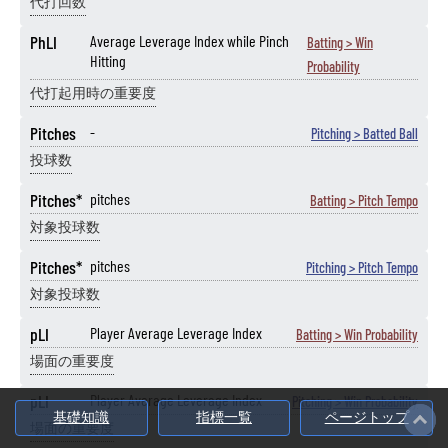
代打回数
PhLI
Average Leverage Index while Pinch
Batting > Win
Hitting
Probability
代打起用時の重要度
Pitches
-
Pitching > Batted Ball
投球数
Pitches*
pitches
Batting > Pitch Tempo
対象投球数
Pitches*
pitches
Pitching > Pitch Tempo
対象投球数
pLI
Player Average Leverage Index
Batting > Win Probability
場面の重要度
pLI
Player Average Leverage Index
Pitching > Win Probability
基礎知識
指標一覧
ページトップ
場面の重要度