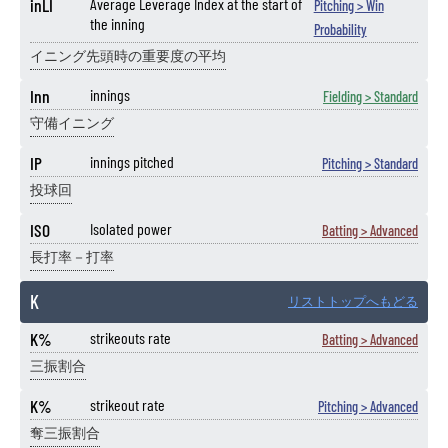
inLI
Average Leverage Index at the start of
Pitching > Win
the inning
Probability
イニング先頭時の重要度の平均
Inn
innings
Fielding > Standard
守備イニング
IP
innings pitched
Pitching > Standard
投球回
ISO
Isolated power
Batting > Advanced
長打率－打率
K
リストトップへもどる
K%
strikeouts rate
Batting > Advanced
三振割合
K%
strikeout rate
Pitching > Advanced
奪三振割合