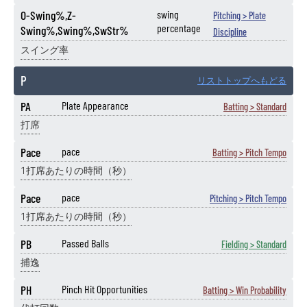
O-Swing%,Z-
swing
Pitching > Plate
percentage
Swing%,Swing%,SwStr%
Discipline
スイング率
P
リストトップへもどる
PA
Plate Appearance
Batting > Standard
打席
Pace
pace
Batting > Pitch Tempo
1打席あたりの時間（秒）
Pace
pace
Pitching > Pitch Tempo
1打席あたりの時間（秒）
PB
Passed Balls
Fielding > Standard
捕逸
PH
Pinch Hit Opportunities
Batting > Win Probability