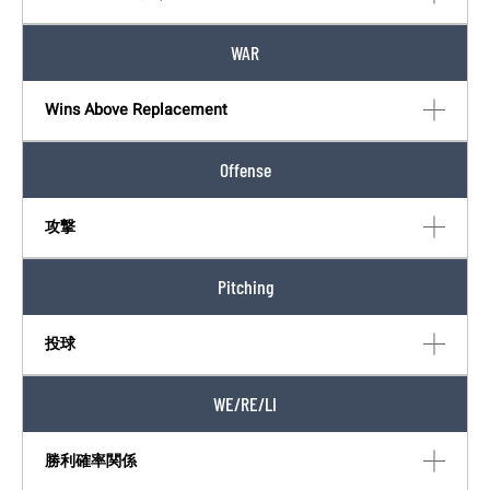
WAR
Wins Above Replacement
Offense
攻撃
Pitching
投球
WE/RE/LI
勝利確率関係