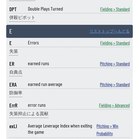
DPT
Double Plays Turned
Fielding > Standard
併殺ピボット
E
リストトップへもどる
E
Errors
Fielding > Standard
失策
ER
earned runs
Pitching > Standard
自責点
ERA
earned run average
Pitching > Standard
防御率
ErrR
error runs
Fielding > Advanced
失策抑止による貢献
exLI
Average Leverage Index when exiting
Pitching > Win
the game
Probability