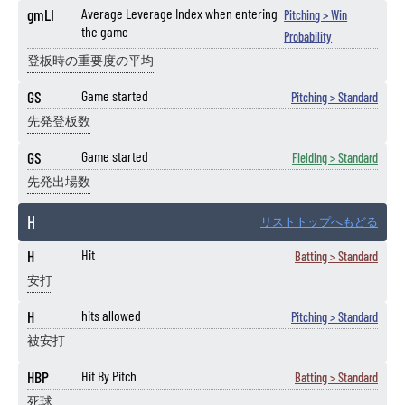
gmLI
Average Leverage Index when entering
Pitching > Win
the game
Probability
登板時の重要度の平均
GS
Game started
Pitching > Standard
先発登板数
GS
Game started
Fielding > Standard
先発出場数
H
リストトップへもどる
H
Hit
Batting > Standard
安打
H
hits allowed
Pitching > Standard
被安打
HBP
Hit By Pitch
Batting > Standard
死球