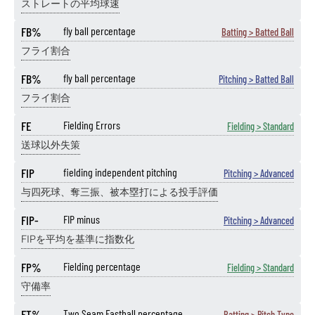
ストレートの平均球速
FB%
fly ball percentage
Batting > Batted Ball
フライ割合
FB%
fly ball percentage
Pitching > Batted Ball
フライ割合
FE
Fielding Errors
Fielding > Standard
送球以外失策
FIP
fielding independent pitching
Pitching > Advanced
与四死球、奪三振、被本塁打による投手評価
FIP-
FIP minus
Pitching > Advanced
FIPを平均を基準に指数化
FP%
Fielding percentage
Fielding > Standard
守備率
FT%
Two Seam Fastball percentage
Batting > Pitch Type