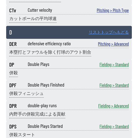
CTv
Cutter velocity
Pitching > Pitch Type
カットボールの平均球速
D
リストトップへもどる
DER
defensive efficiency ratio
Pitching > Advanced
本塁打とファウルを除く打球のアウト割合
DP
Double Plays
Fielding > Standard
併殺
DPF
Double Plays Finished
Fielding > Standard
併殺フィニッシュ
DPR
double-play runs
Fielding > Advanced
内野手の併殺完成による貢献
DPS
Double Plays Started
Fielding > Standard
併殺スタート