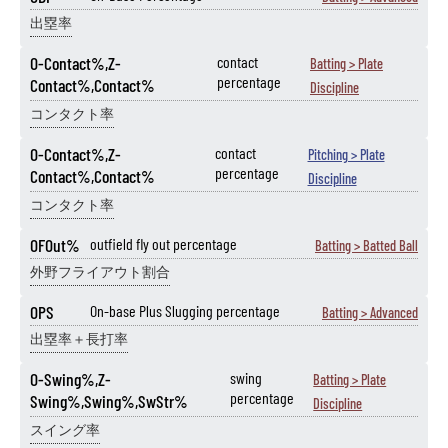
出塁率
O-Contact%,Z-
contact
Batting > Plate
percentage
Contact%,Contact%
Discipline
コンタクト率
O-Contact%,Z-
contact
Pitching > Plate
percentage
Contact%,Contact%
Discipline
コンタクト率
OFOut%
outfield fly out percentage
Batting > Batted Ball
外野フライアウト割合
OPS
On-base Plus Slugging percentage
Batting > Advanced
出塁率＋長打率
O-Swing%,Z-
swing
Batting > Plate
percentage
Swing%,Swing%,SwStr%
Discipline
スイング率