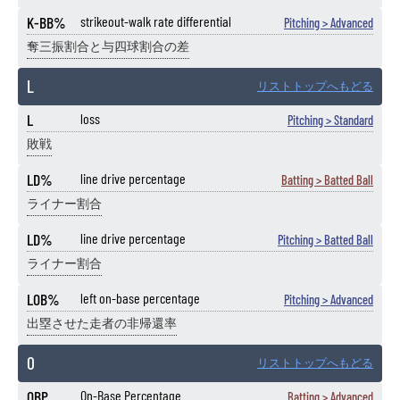
K-BB%
strikeout-walk rate differential
Pitching > Advanced
奪三振割合と与四球割合の差
L
リストトップへもどる
L
loss
Pitching > Standard
敗戦
LD%
line drive percentage
Batting > Batted Ball
ライナー割合
LD%
line drive percentage
Pitching > Batted Ball
ライナー割合
LOB%
left on-base percentage
Pitching > Advanced
出塁させた走者の非帰還率
O
リストトップへもどる
OBP
On-Base Percentage
Batting > Advanced