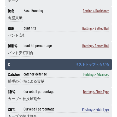
ボーク
BsR
Base Running
Batting > Dashboard
走塁貢献
BUH
bunt hits
Batting > Batted Ball
バント安打
BUH%
bunt hit percentage
Batting > Batted Ball
バント安打割合
C
リストトップへもどる
Catcher
catcher defense
Fielding > Advanced
捕手の守備による貢献
CB%
Curveball percentage
Batting > Pitch Type
カーブの被投球割合
CB%
Curveball percentage
Pitching > Pitch Type
カーブの投球割合