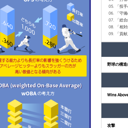
05. 「投手の
06. 「守備
07. 「総合
08. 「
09. 「
野球の構造
Wins Abov
攻撃