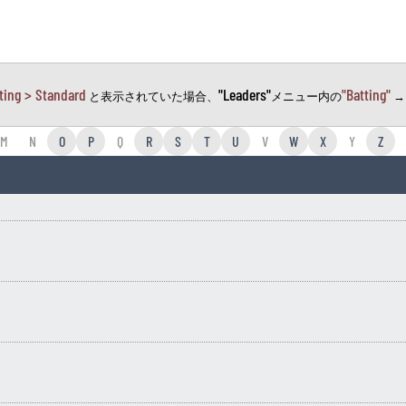
ting > Standard
"Leaders"
"Batting"
と表示されていた場合、
メニュー内の
M
N
O
P
Q
R
S
T
U
V
W
X
Y
Z