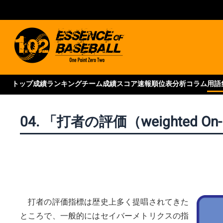
トップ
成績ランキング
チーム成績
スコア速報
順位表
分析コラム
用語
04. 「打者の評価（weighted On-
打者の評価指標は歴史上多く提唱されてきた
ところで、一般的にはセイバーメトリクスの指