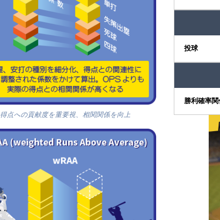
投球
勝利確率関
得点への貢献度を重要視、相関関係を向上