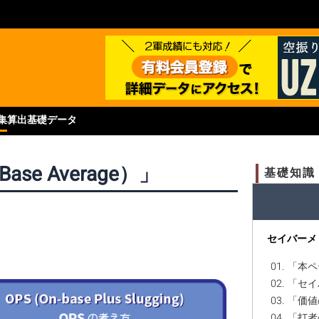
集
算出基礎データ
Base Average）」
基礎知識
セイバーメ
01. 「
02. 「
03. 「
04. 「打者