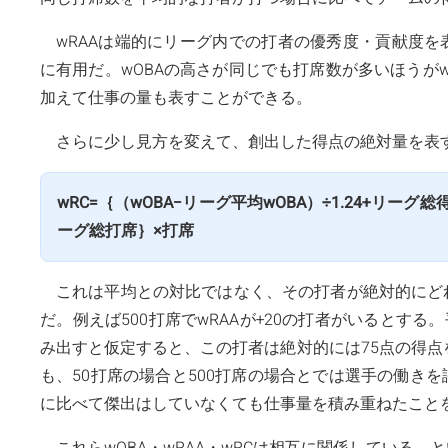
wRAAは端的にリーグ内での打者の優秀度・貢献度
に有用だ。wOBAの高さが同じでも打席数が多いほうがw
加えて仕事の量も表すことができる。
さらに少し見方を変えて、創出した得点の絶対量を表
wRC=｛（wOBA−リーグ平均wOBA）÷1.24+リーグ総
ーグ総打席｝×打席
これは平均との対比ではなく、その打者が絶対的にど
だ。例えば500打席でwRAAが+20の打者がいるとする
み出すと仮定すると、この打者は絶対的には75点の得点
も、50打席の場合と500打席の場合とでは選手の働き
に比べて傑出はしていなくても仕事量を積み重ねたことを
これらwOBA・wRAA・wRCは相互に関係している