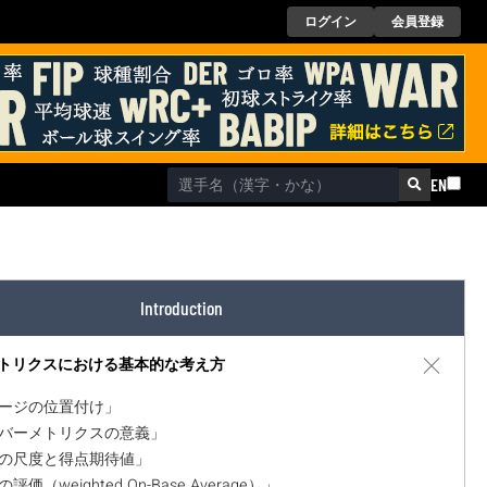
ログイン
会員登録
EN
Introduction
トリクスにおける基本的な考え方
本ページの位置付け」
セイバーメトリクスの意義」
価値の尺度と得点期待値」
の評価（weighted On-Base Average）」