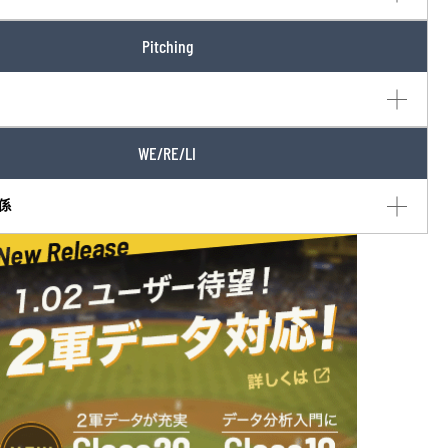
Pitching
WE/RE/LI
係