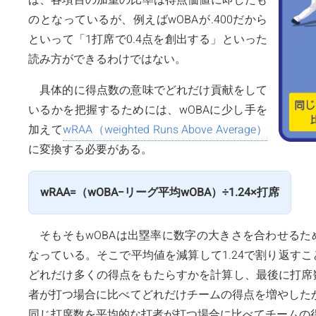
のとなっているが、例えばwOBAが.400だから
といって「1打席で0.4点を創出する」といった
読み方ができるわけではない。
具体的に得点数の意味でどれだけ貢献をして
いるかを把握するためには、wOBAに少し手を
加えて
wRAA（weighted Runs Above Average）
に変換する必要がある。
wRAA=（wOBA−リーグ平均wOBA）÷1.24×打席
そもそもwOBAは出塁率に数字の大きさを合わせるた
なっている。そこで平均値を減算して1.24で割り返す
どれだけ多くの得点をもたらすかを計算し、最後に打席
者が打つ場合に比べてどれだけチームの得点を増やしたか
同じ打席数を平均的な打者が打つ場合に比べてチームの