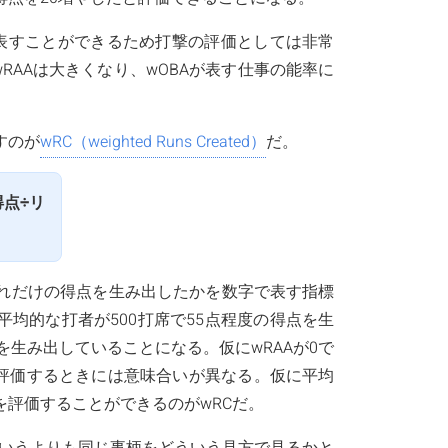
を表すことができるため打撃の評価としては非常
RAAは大きくなり、wOBAが表す仕事の能率に
すのが
wRC（weighted Runs Created）
だ。
得点÷リ
れだけの得点を生み出したかを数字で表す指標
。平均的な打者が500打席で55点程度の得点を生
を生み出していることになる。仮にwRAAが0で
を評価するときには意味合いが異なる。仮に平均
評価することができるのがwRCだ。
。というよりも同じ事柄をどういう見方で見るかと