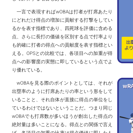
一言で表現すればwOBAは打者が打席あたり
にどれだけ得点の増加に貢献する打撃をしてい
るかを表す指標であり、四死球を評価に含める
点、さらに長打の価値を区別する点で打率より
も的確に打者の得点への貢献度を表す指標とい
える。OPSとの比較では、各項目への加重が得
点への影響度の実態に即しているという点でよ
り優れている。
wOBAを見る際のポイントとしては、それが
出塁率のように打席あたりの率という形をして
いることと、それ自体が直接に得点の単位をし
ているわけではないということだ。つまり同じ
wOBAでも打席数が多いほうが創出した得点の
絶対量は多いことになる。得点との関係で言え
ば、各項目の加重の比率は得点価値に即したも