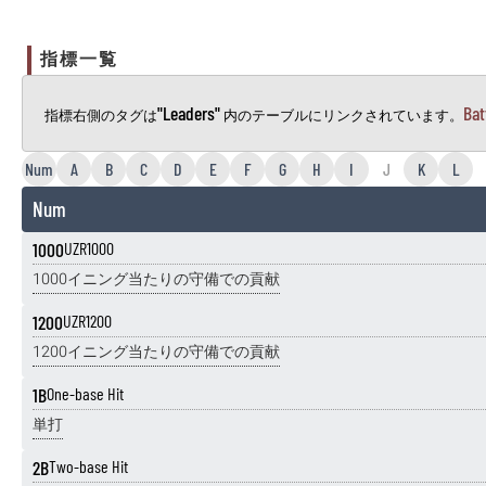
指標一覧
"Leaders"
Bat
指標右側のタグは
内のテーブルにリンクされています。
Num
A
B
C
D
E
F
G
H
I
J
K
L
Num
1000
UZR1000
1000イニング当たりの守備での貢献
1200
UZR1200
1200イニング当たりの守備での貢献
1B
One-base Hit
単打
2B
Two-base Hit