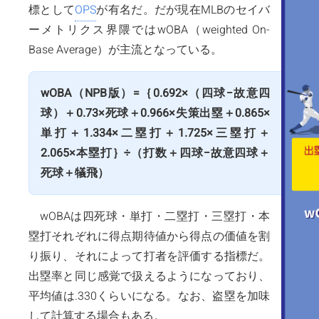
標として
OPS
が有名だ。だが現在MLBのセイバ
ーメトリクス界隈ではwOBA（weighted On-
Base Average）が主流となっている。
wOBA（NPB版）=｛0.692×（四球−故意四
球）＋0.73×死球＋0.966×失策出塁＋0.865×
単打＋1.334×二塁打＋1.725×三塁打＋
2.065×本塁打｝÷（打数＋四球−故意四球＋
死球＋犠飛）
wOBAは四死球・単打・二塁打・三塁打・本
塁打それぞれに得点期待値から得点の価値を割
り振り、それによって打者を評価する指標だ。
出塁率と同じ感覚で扱えるようになっており、
平均値は.330くらいになる。なお、盗塁を加味
して計算する場合もある。