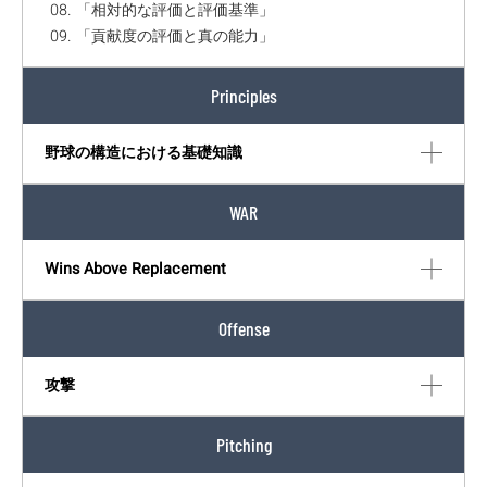
08. 「相対的な評価と評価基準」
09. 「貢献度の評価と真の能力」
Principles
野球の構造における基礎知識
WAR
Wins Above Replacement
Offense
攻撃
Pitching