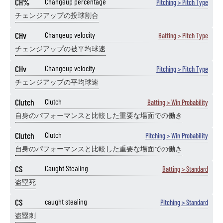
CH%
Changeup percentage
Pitching > Pitch Type
チェンジアップの投球割合
CHv
Changeup velocity
Batting > Pitch Type
チェンジアップの被平均球速
CHv
Changeup velocity
Pitching > Pitch Type
チェンジアップの平均球速
Clutch
Clutch
Batting > Win Probability
自身のパフォーマンスと比較した重要な場面での働き
Clutch
Clutch
Pitching > Win Probability
自身のパフォーマンスと比較した重要な場面での働き
CS
Caught Stealing
Batting > Standard
盗塁死
CS
caught stealing
Pitching > Standard
盗塁刺