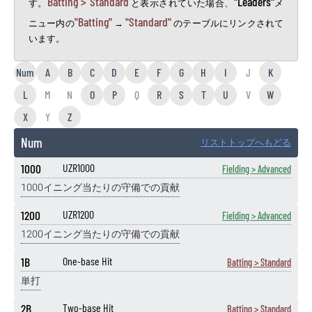
Batting > Standard
"Leaders"
す。
と表示されていた場合、
メ
"Batting"
"Standard"
ニュー内の
→
のテーブルにリンクされて
います。
Num
A
B
C
D
E
F
G
H
I
J
K
L
M
N
O
P
Q
R
S
T
U
V
W
X
Y
Z
Num
リストトップへもどる
1000
UZR1000
Fielding > Advanced
1000イニング当たりの守備での貢献
1200
UZR1200
Fielding > Advanced
1200イニング当たりの守備での貢献
1B
One-base Hit
Batting > Standard
単打
2B
Two-base Hit
Batting > Standard