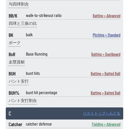
与四球割合
BB/K
walk-to-strikeout ratio
Batting > Advanced
四球と三振の比
BK
balk
Pitching > Standard
ボーク
BsR
Base Running
Batting > Dashboard
走塁貢献
BUH
bunt hits
Batting > Batted Ball
バント安打
BUH%
bunt hit percentage
Batting > Batted Ball
バント安打割合
C
リストトップへもどる
Catcher
catcher defense
Fielding > Advanced