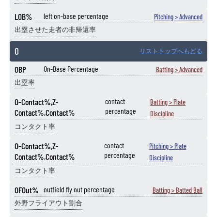
LOB%
left on-base percentage
Pitching > Advanced
出塁させた走者の非帰還率
O
リストトップへもどる
OBP
On-Base Percentage
Batting > Advanced
出塁率
O-Contact%,Z-
contact
Batting > Plate
percentage
Contact%,Contact%
Discipline
コンタクト率
O-Contact%,Z-
contact
Pitching > Plate
percentage
Contact%,Contact%
Discipline
コンタクト率
OFOut%
outfield fly out percentage
Batting > Batted Ball
外野フライアウト割合