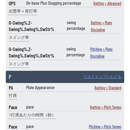
OPS
On-base Plus Slugging percentage
Batting > Advanced
出塁率＋長打率
O-Swing%,Z-
swing
Batting > Plate
percentage
Swing%,Swing%,SwStr%
Discipline
スイング率
O-Swing%,Z-
swing
Pitching > Plate
percentage
Swing%,Swing%,SwStr%
Discipline
スイング率
P
リストトップへもどる
PA
Plate Appearance
Batting > Standard
打席
Pace
pace
Batting > Pitch Tempo
1打席あたりの時間（秒）
Pace
pace
Pitching > Pitch Tempo