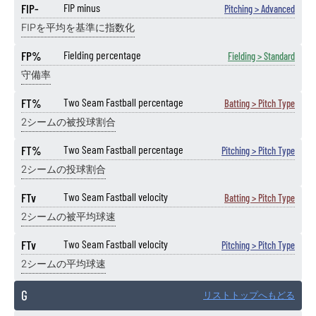
FIP-
FIP minus
Pitching > Advanced
FIPを平均を基準に指数化
FP%
Fielding percentage
Fielding > Standard
守備率
FT%
Two Seam Fastball percentage
Batting > Pitch Type
2シームの被投球割合
FT%
Two Seam Fastball percentage
Pitching > Pitch Type
2シームの投球割合
FTv
Two Seam Fastball velocity
Batting > Pitch Type
2シームの被平均球速
FTv
Two Seam Fastball velocity
Pitching > Pitch Type
2シームの平均球速
G
リストトップへもどる