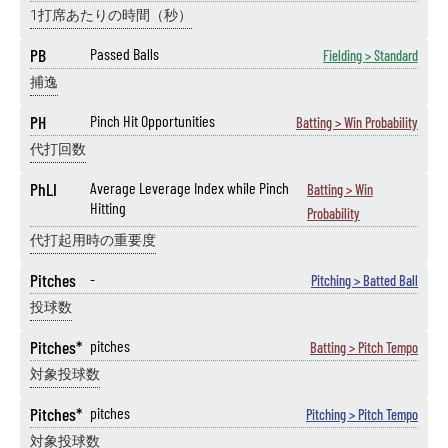
1打席あたりの時間（秒）
PB
Passed Balls
Fielding > Standard
捕逸
PH
Pinch Hit Opportunities
Batting > Win Probability
代打回数
PhLI
Average Leverage Index while Pinch
Batting > Win
Hitting
Probability
代打起用時の重要度
Pitches
-
Pitching > Batted Ball
投球数
Pitches*
pitches
Batting > Pitch Tempo
対象投球数
Pitches*
pitches
Pitching > Pitch Tempo
対象投球数