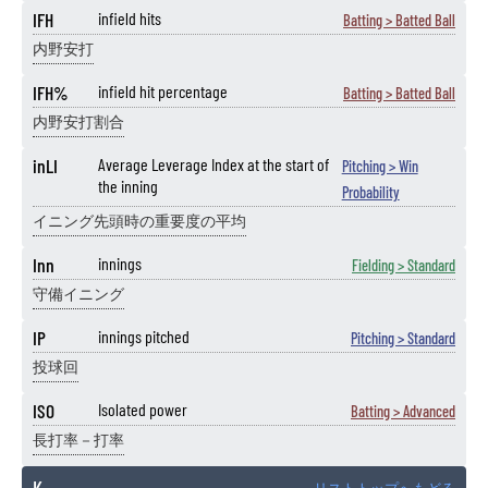
IFH
infield hits
Batting > Batted Ball
内野安打
IFH%
infield hit percentage
Batting > Batted Ball
内野安打割合
inLI
Average Leverage Index at the start of
Pitching > Win
the inning
Probability
イニング先頭時の重要度の平均
Inn
innings
Fielding > Standard
守備イニング
IP
innings pitched
Pitching > Standard
投球回
ISO
Isolated power
Batting > Advanced
長打率－打率