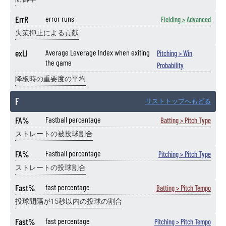
ErrR
error runs
Fielding > Advanced
失策抑止による貢献
exLI
Average Leverage Index when exiting
Pitching > Win
the game
Probability
降板時の重要度の平均
F
リストトップへもどる
FA%
Fastball percentage
Batting > Pitch Type
ストレートの被投球割合
FA%
Fastball percentage
Pitching > Pitch Type
ストレートの投球割合
Fast%
fast percentage
Batting > Pitch Tempo
投球間隔が15秒以内の投球の割合
Fast%
fast percentage
Pitching > Pitch Tempo