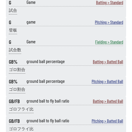
G
Game
Batting > Standard
試合
G
game
Pitching > Standard
登板
G
Game
Fielding > Standard
試合数
GB%
ground ball percentage
Batting > Batted Ball
ゴロ割合
GB%
ground ball percentage
Pitching > Batted Ball
ゴロ割合
GB/FB
ground ball to fly ball ratio
Batting > Batted Ball
ゴロフライ比
GB/FB
ground ball to fly ball ratio
Pitching > Batted Ball
ゴロフライ比