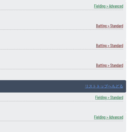
Fielding > Advanced
Batting > Standard
Batting > Standard
Batting > Standard
リストトップへもどる
Fielding > Standard
Fielding > Advanced