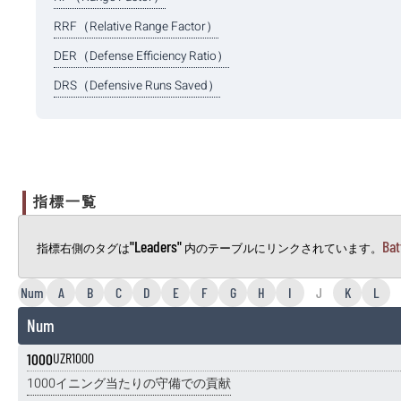
RRF（Relative Range Factor）
DER（Defense Efficiency Ratio）
DRS（Defensive Runs Saved）
指標一覧
"Leaders"
Bat
指標右側のタグは
内のテーブルにリンクされています。
Num
A
B
C
D
E
F
G
H
I
J
K
L
Num
1000
UZR1000
1000イニング当たりの守備での貢献