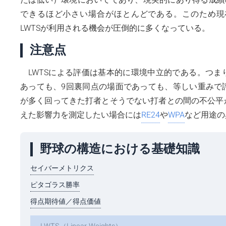
できるほど小さい場合がほとんどである。このため現
LWTSが利用される機会が圧倒的に多くなっている。
注意点
LWTSによる評価は基本的に環境中立的である。つ
あっても、9回裏同点の場面であっても、等しい重みで
が多く回ってきた打者とそうでない打者との間の不公平
えた影響力を測定したい場合には
RE24
や
WPA
など用途の
野球の構造における基礎知識
セイバーメトリクス
ピタゴラス勝率
得点期待値／得点価値