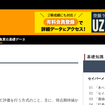
集
算出基礎データ
基礎知識
セイバーメ
01. 「
02. 「
03. 「
て評価を行う方式のこと。主に、得点期待値か
04. 「打者