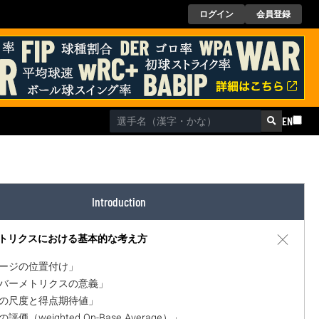
ログイン
会員登録
EN
Introduction
トリクスにおける基本的な考え方
本ページの位置付け」
セイバーメトリクスの意義」
価値の尺度と得点期待値」
の評価（weighted On-Base Average）」