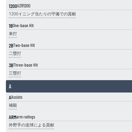
1200
UZR1200
1200イニング当たりの守備での貢献
1B
One-base Hit
単打
2B
Two-base Hit
二塁打
3B
Three-base Hit
三塁打
A
A
Assists
補殺
ARM
arm ratings
外野手の送球による貢献