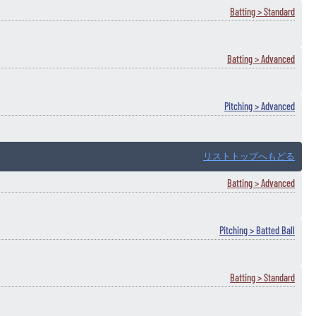
Batting > Standard
Batting > Advanced
Pitching > Advanced
リストトップへもどる
Batting > Advanced
Pitching > Batted Ball
Batting > Standard