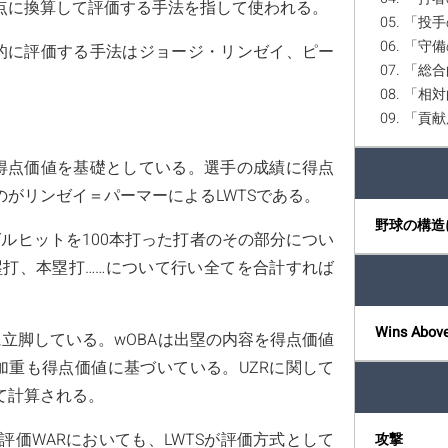
点に換算して評価する手法を指して使われる。
05. 「投手の
06. 「守備
合的に評価する手法はジョージ・リンゼイ、ピー
07. 「総合
08. 「
09. 「
る得点価値を基礎としている。選手の成績に得点
がリンゼイ＝パーマーによるLWTSである。
野球の構造
グルヒットを100本打った打者のその部分につい
塁打、本塁打……について行い全てを合計すれば
Wins Abov
に立脚している。wOBAは出塁の内容を得点価値
加重も得点価値に基づいている。UZRに関して
て計算される。
価WARにおいても、LWTSが評価方式として
攻撃