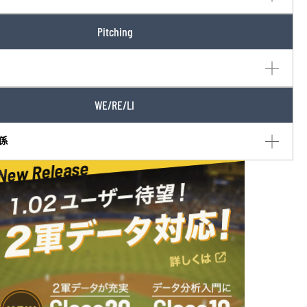
Pitching
WE/RE/LI
係