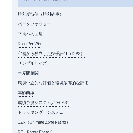
LWTS（Linear Weights）
勝利期待値（勝利確率）
パークファクター
平均への回帰
Runs Per Win
守備から独立した投手評価（DIPS）
サンプルサイズ
年度間相関
環境中立的な評価と環境依存的な評価
年齢曲線
成績予測システム／D-CAST
トラッキング・システム
UZR（Ultimate Zone Rating）
RF（Range Factor）