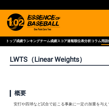
トップ
成績ランキング
チーム成績
スコア速報
順位表
分析コラム
用語
LWTS（Linear Weights）
概要
安打や四球など試合で起こる事象に一定の加重を与え