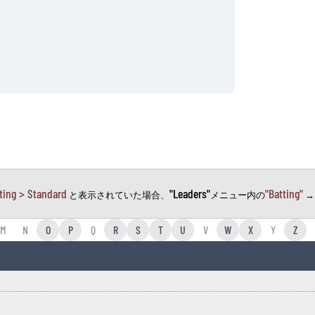
ting > Standard
"Leaders"
"Batting"
と表示されていた場合、
メニュー内の
M
N
O
P
Q
R
S
T
U
V
W
X
Y
Z