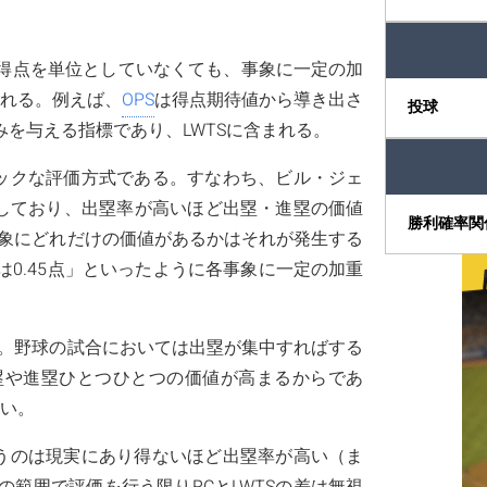
得点を単位としていなくても、事象に一定の加
まれる。例えば、
OPS
は得点期待値から導き出さ
投球
を与える指標であり、LWTSに含まれる。
ミックな評価方式である。すなわち、ビル・ジェ
しており、出塁率が高いほど出塁・進塁の価値
勝利確率関
事象にどれだけの価値があるかはそれが発生する
0.45点」といったように各事象に一定の加重
る。野球の試合においては出塁が集中すればする
塁や進塁ひとつひとつの価値が高まるからであ
ない。
違うのは現実にあり得ないほど出塁率が高い（ま
範囲で評価を行う限りRCとLWTSの差は無視