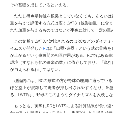
その基礎を成しているといえる。
ただし得点期待値を根拠としていなくても、あるいは
重を与えて評価する方式は広くLWTS（線形加重）に含
れた加重を与えるものではないが事象に対して一定の重み
この文脈でLWTSと対比されるのはRCなどのダイナ
イムズが開発した
RC
は「出塁×進塁」という式の骨格を
が上がるという事象間の相互作用がある。RCではある
環境（すなわち他の事象の数）に依存しており、「単打は
が与えられるわけではない。
理論的には、RCの形式の方が野球の理屈に適ってい
ほど塁上が混雑して走者が押し出されやすくなり、出
る。LWTSは、野球のこのようなダイナミズムを反映し
もっとも、実際にRCとLWTSによる計算結果が食い
たは低い）環境においてであり、現実的にあり得る成績の