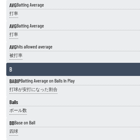
AVG
Batting Average
打率
AVG
Batting Average
打率
AVG
hits allowed average
被打率
B
BABIP
Batting Average on Balls In Play
打球が安打になった割合
Balls
ボール数
BB
Base on Ball
四球