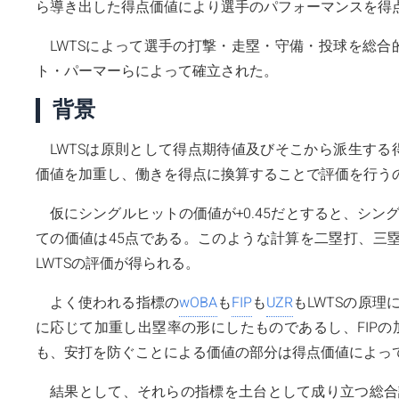
ら導き出した得点価値により選手のパフォーマンスを得
LWTSによって選手の打撃・走塁・守備・投球を総
ト・パーマーらによって確立された。
背景
LWTSは原則として得点期待値及びそこから派生す
価値を加重し、働きを得点に換算することで評価を行うの
仮にシングルヒットの価値が+0.45だとすると、シン
ての価値は45点である。このような計算を二塁打、三
LWTSの評価が得られる。
よく使われる指標の
wOBA
も
FIP
も
UZR
もLWTSの原理
に応じて加重し出塁率の形にしたものであるし、FIPの
も、安打を防ぐことによる価値の部分は得点価値によっ
結果として、それらの指標を土台として成り立つ総合評