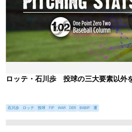
ロッテ・石川歩 投球の三大要素以外
石川歩
ロッテ
投球
FIP
WAR
DER
BABIP
運