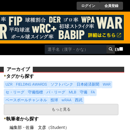
ログイン
会員登録
EN
アーカイブ
●
タグから探す
UZR
FIELDING AWARDS
ソフトバンク
日本経済新聞
WAR
セ・リーグ
守備指標
パ・リーグ
MLB
守備
FA
ベースボールチャンネル
投球
wRAA
西武
もっと見る
●
執筆者から探す
編集部・佐藤 文彦（Student）