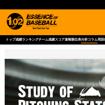
トップ
成績ランキング
チーム成績
スコア速報
順位表
分析コラム
用語