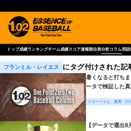
トップ
成績ランキング
チーム成績
スコア速報
順位表
分析コラム
用語
にタグ付けされた記
フランミル・レイエス
暑くなると打ちま
ータで検証した真
スポーツナビ
夏男
OP
【データで選出8