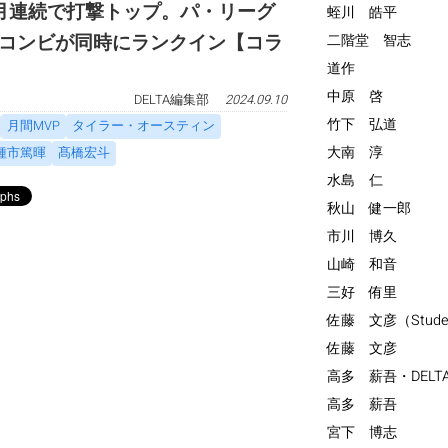
月連続で打撃トップ。パ・リーグ
蛭川 皓平
コンビが同時にランクイン【コラ
二階堂 智志
道作
中原 啓
DELTA編集部
2024.09.10
竹下 弘道
月間MVP
タイラー・オースティン
大南 淳
種市篤暉
髙橋宏斗
水島 仁
秋山 健一郎
市川 博久
山崎 和音
三好 侑里
佐藤 文彦（Stude
佐藤 文彦
高多 薪吾・DELT
高多 薪吾
宮下 博志