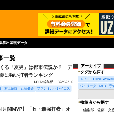
集
算出基礎データ
事一覧
アーカイブ
くる「夏男」は都市伝説か？ デ
●
タグから探す
夏に強い打者ランキング
UZR
FIELDING AWAR
DELTA編集部
2026.07.08
パ・リーグ
MLB
守
S
村上宗隆
近藤健介
フランミル・レイエス
●
執筆者から探す
月月間MVP】「セ・最強打者」オ
編集部・佐藤 文彦（