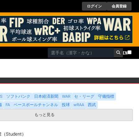
ログイン
会員登録
EN
DS
ソフトバンク
日本経済新聞
WAR
セ・リーグ
守備指標
備
FA
ベースボールチャンネル
投球
wRAA
西武
もっと見る
Student）