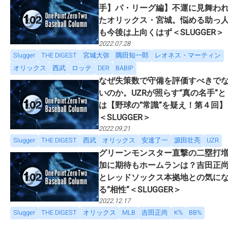
手】パ・リーグ編】不運に見舞わ
たオリックス・宮城。悩める助っ
も今後は上向くはず＜SLUGGER＞
2022.07.28
Slugger
THE DIGEST
宮城大弥
隅田知一郎
レオネス・マーティン
オリックス
西武
ロッテ
DER
BABIP
なぜ失策数で守備を評価すべきで
いのか。UZRが照らす“真の名手”と
は【野球の“常識”を疑え！第４回】
＜SLUGGER＞
2022.09.21
Slugger
THE DIGEST
西武
オリックス
安達了一
源田壮亮
UZR
グリーンモンスター直撃の二塁打
加に期待もホームランは？吉田正
とレッドソックス本拠地との気に
る“相性”＜SLUGGER＞
2022.12.17
Slugger
THE DIGEST
オリックス
MLB
吉田正尚
K%
BB%