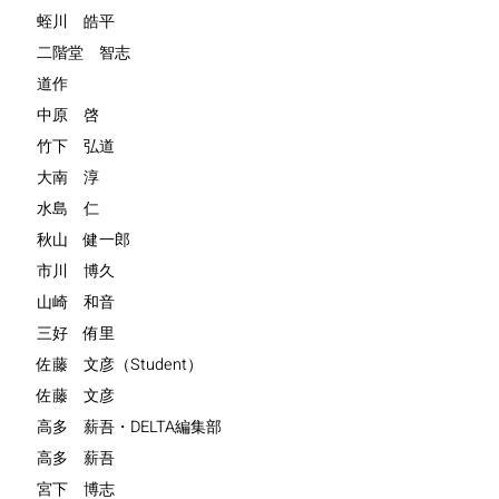
蛭川 皓平
二階堂 智志
道作
中原 啓
竹下 弘道
大南 淳
水島 仁
秋山 健一郎
市川 博久
山崎 和音
三好 侑里
佐藤 文彦（Student）
佐藤 文彦
高多 薪吾・DELTA編集部
高多 薪吾
宮下 博志