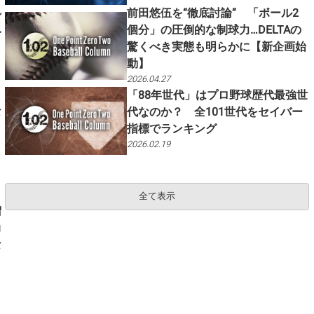
れ
前田悠伍を“徹底討論” 「ボール2
人
個分」の圧倒的な制球力…DELTAの
驚くべき実態も明らかに【新企画始
動】
2026.04.27
「88年世代」はプロ野球歴代最強世
な
代なのか？ 全101世代をセイバー
指標でランキング
2026.02.19
全て表示
増
尚
な