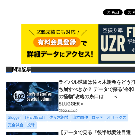
関連記事
ライバル球団は佐々木朗希をどう
ち崩すべきか？ データで探る“令和
の怪物”攻略の糸口は――＜
SLUGGER＞
2022.05.06
Slugger
THE DIGEST
佐々木朗希
山本由伸
ロッテ
オリックス
完全試合
投球
【データで見る「後半戦要注目選