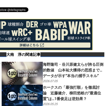
大南 淳
の関連記事
打
海野隆司・谷川原健太らが誇る圧倒
的数値 山本祐大獲得の思惑まで…
データが示す“本当の捕手スキル”
2026.07.05
ホークスの「最強打順」を徹底討
論 近藤健介、柳田悠岐の“最適位
置”は…1番俊足は逆効果？
2026.05.25