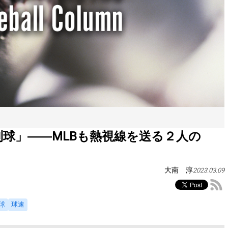
球」――MLBも熱視線を送る２人の
大南 淳
2023.03.09
球
球速