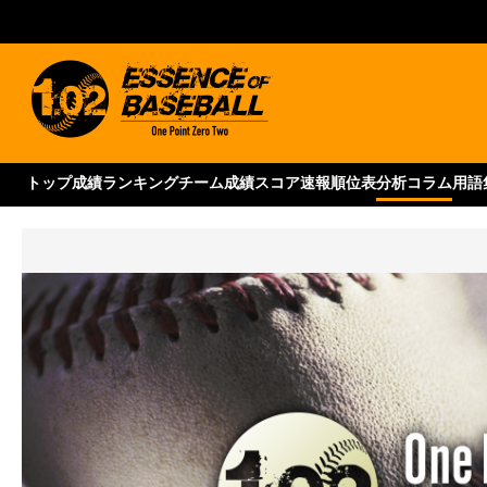
トップ
成績ランキング
チーム成績
スコア速報
順位表
分析コラム
用語