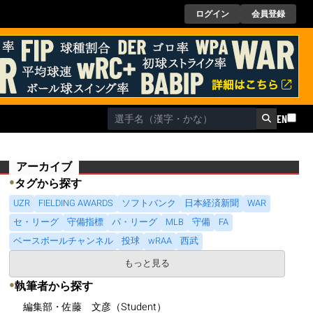
ログイン
会員登録
EN
アーカイブ
●
タグから探す
UZR
FIELDING AWARDS
ソフトバンク
日本経済新聞
WAR
セ・リーグ
守備指標
パ・リーグ
MLB
守備
FA
ベースボールチャンネル
投球
wRAA
西武
もっと見る
●
執筆者から探す
編集部・佐藤 文彦（Student）