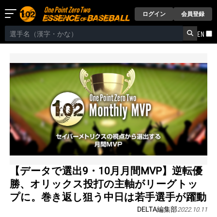
ログイン
会員登録
EN
【データで選出9・10月月間MVP】逆転優
勝、オリックス投打の主軸がリーグトッ
プに。巻き返し狙う中日は若手選手が躍動
DELTA編集部
2022.10.11