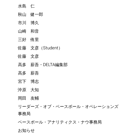
水島 仁
秋山 健一郎
市川 博久
山崎 和音
三好 侑里
佐藤 文彦（Student）
佐藤 文彦
高多 薪吾・DELTA編集部
高多 薪吾
宮下 博志
沖原 大知
岡田 友輔
リーダーズ・オブ・ベースボール・オペレーションズ
事務局
ベースボール・アナリティクス・ナウ事務局
お知らせ