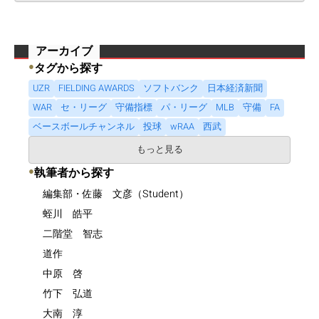
アーカイブ
●
タグから探す
UZR
FIELDING AWARDS
ソフトバンク
日本経済新聞
WAR
セ・リーグ
守備指標
パ・リーグ
MLB
守備
FA
ベースボールチャンネル
投球
wRAA
西武
もっと見る
●
執筆者から探す
編集部・佐藤 文彦（Student）
蛭川 皓平
二階堂 智志
道作
中原 啓
竹下 弘道
大南 淳