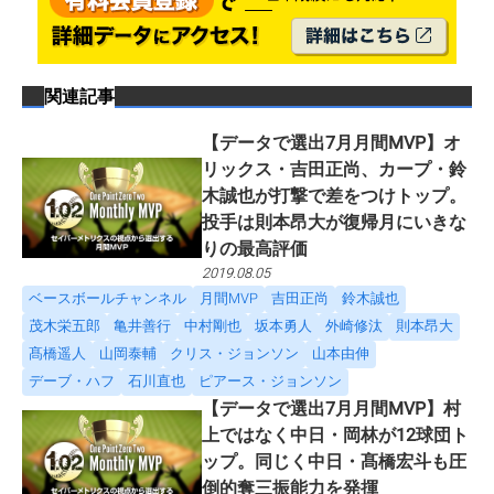
関連記事
【データで選出7月月間MVP】オ
リックス・吉田正尚、カープ・鈴
木誠也が打撃で差をつけトップ。
投手は則本昂大が復帰月にいきな
りの最高評価
2019.08.05
ベースボールチャンネル
月間MVP
吉田正尚
鈴木誠也
茂木栄五郎
亀井善行
中村剛也
坂本勇人
外崎修汰
則本昂大
髙橋遥人
山岡泰輔
クリス・ジョンソン
山本由伸
デーブ・ハフ
石川直也
ピアース・ジョンソン
【データで選出7月月間MVP】村
上ではなく中日・岡林が12球団ト
ップ。同じく中日・髙橋宏斗も圧
倒的奪三振能力を発揮