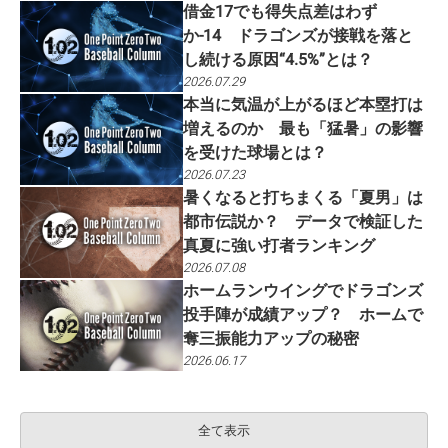
借金17でも得失点差はわず
か-14 ドラゴンズが接戦を落と
し続ける原因“4.5%”とは？
2026.07.29
本当に気温が上がるほど本塁打は
増えるのか 最も「猛暑」の影響
を受けた球場とは？
2026.07.23
暑くなると打ちまくる「夏男」は
都市伝説か？ データで検証した
真夏に強い打者ランキング
2026.07.08
ホームランウイングでドラゴンズ
投手陣が成績アップ？ ホームで
奪三振能力アップの秘密
2026.06.17
全て表示