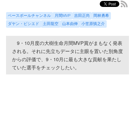
ベースボールチャンネル
月間MVP
吉田正尚
岡林勇希
ダヤン・ビシエド
土田龍空
山本由伸
小笠原慎之介
9・10月度の大樹生命月間MVP賞がまもなく発表
される。それに先立ちデータに主眼を置いた別角度
からの評価で、9・10月に最も大きな貢献を果たし
ていた選手をチェックしたい。