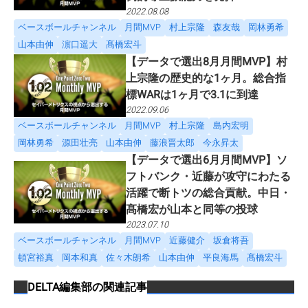
2022.08.08
ベースボールチャンネル
月間MVP
村上宗隆
森友哉
岡林勇希
山本由伸
濵口遥大
髙橋宏斗
【データで選出8月月間MVP】村
上宗隆の歴史的な1ヶ月。総合指
標WARは1ヶ月で3.1に到達
2022.09.06
ベースボールチャンネル
月間MVP
村上宗隆
島内宏明
岡林勇希
源田壮亮
山本由伸
藤浪晋太郎
今永昇太
【データで選出6月月間MVP】ソ
フトバンク・近藤が攻守にわたる
活躍で断トツの総合貢献。中日・
髙橋宏が山本と同等の投球
2023.07.10
ベースボールチャンネル
月間MVP
近藤健介
坂倉将吾
頓宮裕真
岡本和真
佐々木朗希
山本由伸
平良海馬
髙橋宏斗
DELTA編集部
の関連記事