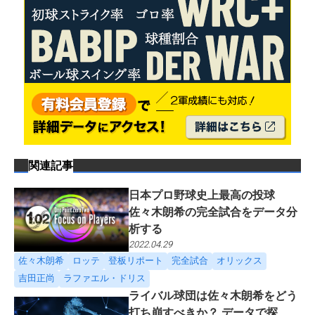
関連記事
日本プロ野球史上最高の投球
佐々木朗希の完全試合をデータ分
析する
2022.04.29
佐々木朗希
ロッテ
登板リポート
完全試合
オリックス
吉田正尚
ラファエル・ドリス
ライバル球団は佐々木朗希をどう
打ち崩すべきか？ データで探