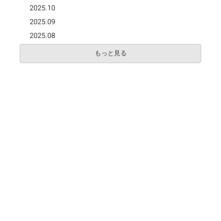
2025.10
2025.09
2025.08
もっと見る