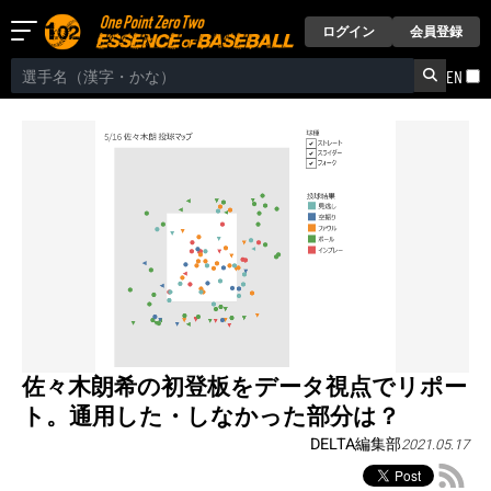
ログイン
会員登録
EN
佐々木朗希の初登板をデータ視点でリポー
ト。通用した・しなかった部分は？
DELTA編集部
2021.05.17