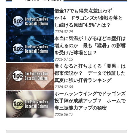
借金17でも得失点差はわず
か-14 ドラゴンズが接戦を落と
し続ける原因“4.5%”とは？
2026.07.29
本当に気温が上がるほど本塁打は
増えるのか 最も「猛暑」の影響
を受けた球場とは？
2026.07.23
暑くなると打ちまくる「夏男」は
都市伝説か？ データで検証した
真夏に強い打者ランキング
2026.07.08
ホームランウイングでドラゴンズ
投手陣が成績アップ？ ホームで
奪三振能力アップの秘密
2026.06.17