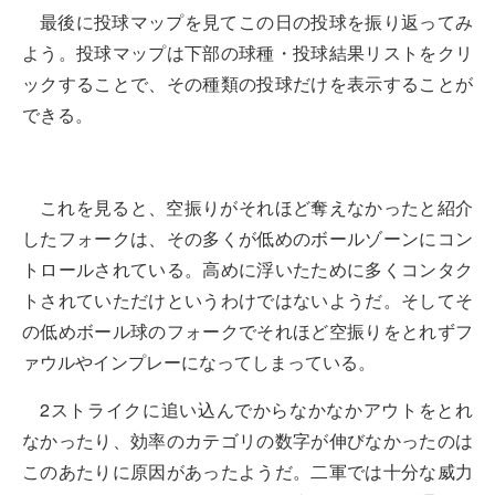
最後に投球マップを見てこの日の投球を振り返ってみ
よう。投球マップは下部の球種・投球結果リストをクリ
ックすることで、その種類の投球だけを表示することが
できる。
これを見ると、空振りがそれほど奪えなかったと紹介
したフォークは、その多くが低めのボールゾーンにコン
トロールされている。高めに浮いたために多くコンタク
トされていただけというわけではないようだ。そしてそ
の低めボール球のフォークでそれほど空振りをとれずフ
ァウルやインプレーになってしまっている。
2ストライクに追い込んでからなかなかアウトをとれ
なかったり、効率のカテゴリの数字が伸びなかったのは
このあたりに原因があったようだ。二軍では十分な威力