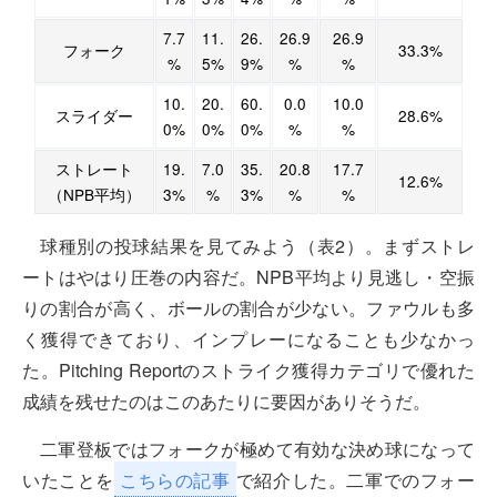
7.7
11.
26.
26.9
26.9
フォーク
33.3%
%
5%
9%
%
%
10.
20.
60.
0.0
10.0
スライダー
28.6%
0%
0%
0%
%
%
ストレート
19.
7.0
35.
20.8
17.7
12.6%
（NPB平均）
3%
%
3%
%
%
球種別の投球結果を見てみよう（表2）。まずストレ
ートはやはり圧巻の内容だ。NPB平均より見逃し・空振
りの割合が高く、ボールの割合が少ない。ファウルも多
く獲得できており、インプレーになることも少なかっ
た。Pitching Reportのストライク獲得カテゴリで優れた
成績を残せたのはこのあたりに要因がありそうだ。
二軍登板ではフォークが極めて有効な決め球になって
いたことを
こちらの記事
で紹介した。二軍でのフォー