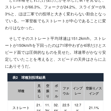
ストレートが66.3%、フォークが24.2%、スライダーが9.
3%と、ほぼ二軍での投球と大きく変わらない割合となっ
ている。一軍登板でもストレートが中心であることに変
わりはなかった。
そしてそのストレート平均球速は151.2km/h。ストレ
ートが150km/hを下回ったのは71球中わずか6球だけとス
ピード面では圧倒的なものを見せた。球速帯がかなり安
定していたことを考えると、スピードの天井はさらに上
にありそうだ。
表2 球種別投球結果
見
空
ボ
ファ
インプ
空振り／ス
球種
逃
振
ー
ウル
レー
イング
し
り
ル
21.
11.
32.
22.5
12.7
ストレート
21.1%
1%
3%
4%
%
%