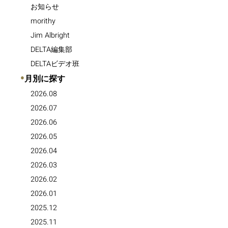
お知らせ
morithy
Jim Albright
DELTA編集部
DELTAビデオ班
●
月別に探す
2026.08
2026.07
2026.06
2026.05
2026.04
2026.03
2026.02
2026.01
2025.12
2025.11