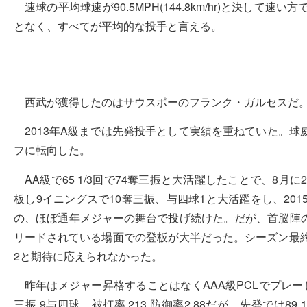
速球の平均球速が90.5MPH(144.8km/hr)と決
となく、すべてが平均的な投手と言える。
西武が獲得したのはサウスポーのフランク・ガルセスだ
2013年A級までは先発投手として実績を重ねていた。
フに転向した。
AA級で65 1/3回で74奪三振と大活躍したことで、8
板し9イニングスで10奪三振、与四球1と大活躍をし、20
の、ほぼ通年メジャーの舞台で投げ続けた。だが、首脳陣
リードされている場面での登板が大半だった。シーズン最終
2と期待に応えられなかった。
昨年はメジャー昇格することはなくAAA級PCLでプレー
三振 9与四球 被打率.213 防御率2.88だが、先発では89 1