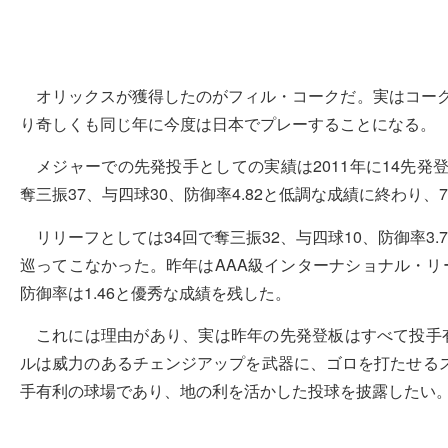
オリックスが獲得したのがフィル・コークだ。実はコーク
り奇しくも同じ年に今度は日本でプレーすることになる。
メジャーでの先発投手としての実績は2011年に14先発登
奪三振37、与四球30、防御率4.82と低調な成績に終わり
リリーフとしては34回で奪三振32、与四球10、防御率3
巡ってこなかった。昨年はAAA級インターナショナル・リーグ(I
防御率は1.46と優秀な成績を残した。
これには理由があり、実は昨年の先発登板はすべて投手
ルは威力のあるチェンジアップを武器に、ゴロを打たせる
手有利の球場であり、地の利を活かした投球を披露したい