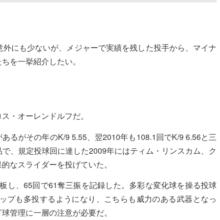
意外にも少ないが、メジャーで実績を残した投手から、マイナ
たちを一挙紹介したい。
ロス・オーレンドルフだ。
その年のK/9 5.55、翌2010年も108.1回でK/9 6.56と三
で、規定投球回に達した2009年にはティム・リンスカム、ク
果的なスライダーを投げていた。
登板し、65回で61奪三振を記録した。多彩な変化球を操る投球
ップも多投するようになり、こちらも威力のある武器となっ
打球管理に一層の注意が必要だ。