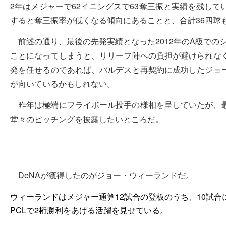
2年はメジャーで62イニングスで63奪三振と実績を残し
すると奪三振率が低くなる傾向にあることと、合計36四球も与え
前述の通り、最後の先発実績となった2012年のA級でのシ
ことになってしまうと、リリーフ陣への負担が避けられな
発を任せるのであれば、バルデスと再契約に成功したジョ
が向いているかもしれない。
昨年は極端にフライボール投手の様相を呈していたが、
堂々のピッチングを披露したいところだ。
DeNAが獲得したのがジョー・ウィーランドだ。
ウィーランドはメジャー通算12試合の登板のうち、10試
PCLで2桁勝利をあげる活躍を見せている。