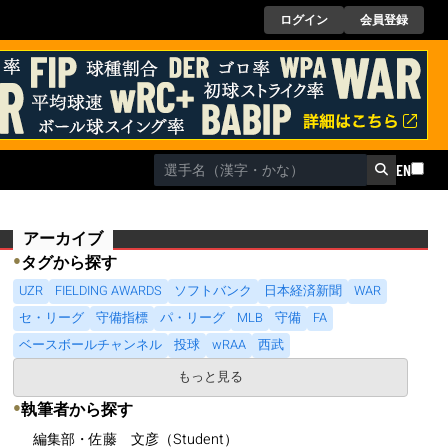
ログイン
会員登録
EN
アーカイブ
●
タグから探す
UZR
FIELDING AWARDS
ソフトバンク
日本経済新聞
WAR
セ・リーグ
守備指標
パ・リーグ
MLB
守備
FA
ベースボールチャンネル
投球
wRAA
西武
もっと見る
●
執筆者から探す
編集部・佐藤 文彦（Student）