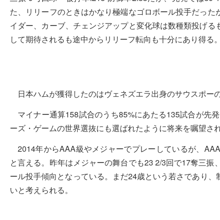
た、リリーフのときはかなり極端なゴロボール投手だった
イダー、カーブ、チェンジアップと変化球は数種類投げる
して期待されるも途中からリリーフ転向も十分にあり得る
日本ハムが獲得したのはヴェネズエラ出身のサウスポー
マイナー通算158試合のうち85%にあたる135試合が先
ーズ・ゲームの世界選抜にも選ばれたように将来を嘱望さ
2014年からAAA級やメジャーでプレーしているが、AA
と言える。昨年はメジャーの舞台でも23 2/3回で17奪三
ール投手傾向となっている。まだ24歳という若さであり、
いと考えられる。