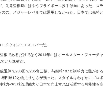
が、先発登板時にはややフライボール投手傾向にあった。スラ
ものの、メジャーレベルでは通用しなかった。日本では先発と
。
のエドウィン・エスコバーだ。
発登板であるだけでなく2014年にはオールスター・フューチャ
れていた逸材だ。
A級通算で286回で205奪三振、与四球107と制球力に難がある
振、与四球12と物足りなさが残った。スタイルはわずかにゴロボ
制球力や打球管理能力が日本で向上すれば活躍する可能性も高