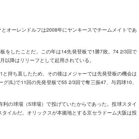
とオーレンドルフは2008年にヤンキースでチームメイトであ
板をしたことだ。この年は14先発登板で1勝7敗。74 2/3回で
、7月以降はリリーフとして起用されている。
.71と持ち直したため、その後はメジャーでは先発登板の機会は
L)で11回の先発登板で55 2/3回で奪三振47、与四球10、
有利の球場（5球場）で投げていたからであった。投球スタイ
スタイルだ。オリックスが本拠地とする京セラドーム大阪は投
。