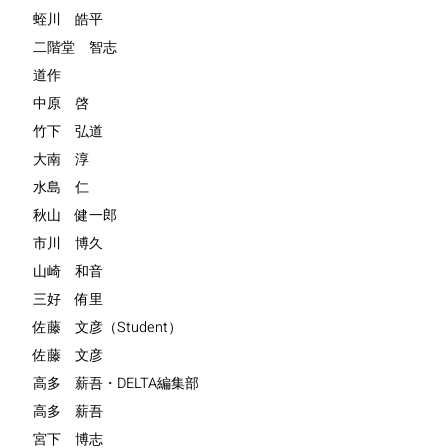
蛭川 皓平
二階堂 智志
道作
中原 啓
竹下 弘道
大南 淳
水島 仁
秋山 健一郎
市川 博久
山崎 和音
三好 侑里
佐藤 文彦（Student）
佐藤 文彦
高多 薪吾・DELTA編集部
高多 薪吾
宮下 博志