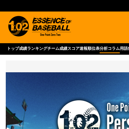
トップ
成績ランキング
チーム成績
スコア速報
順位表
分析コラム
用語