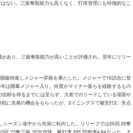
して速い方ではない。三振奪取能力も高くなく、打球管理にも特徴的なこ
。
球威があり、三振奪取能力が高いことが評価され、翌年にリリー
月に2階級特進しメジャー昇格を果たした。メジャーで15試合に登
15年は開幕メジャー入り。何度かマイナー落ちを経験するもの
の信頼を得るまでには至らず、大差でのリードしている場面や
戦に先発の機会をもらったが、2イニングスで被安打2、失点
しシーズン途中から先発に転向した。リリーフでは25回 25奪
/3回 73奪三振 30与四球 被打率.295 防御率4.84だった。ま