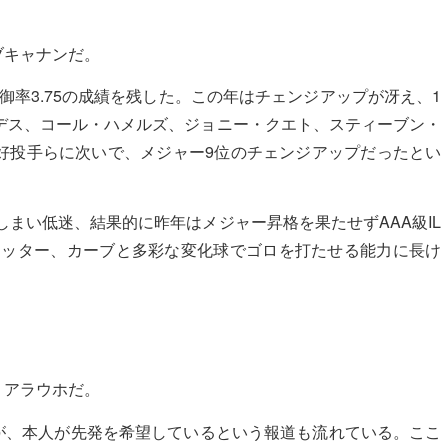
ブキャナンだ。
防御率3.75の成績を残した。この年はチェンジアップが冴え、1
デス、コール・ハメルズ、ジョニー・クエト、スティーブン・
好投手らに次いで、メジャー9位のチェンジアップだったとい
しまい低迷、結果的に昨年はメジャー昇格を果たせずAAA級IL
他にもカッター、カーブと多彩な変化球でゴロを打たせる能力に長け
・アラウホだ。
るが、本人が先発を希望しているという報道も流れている。ここ