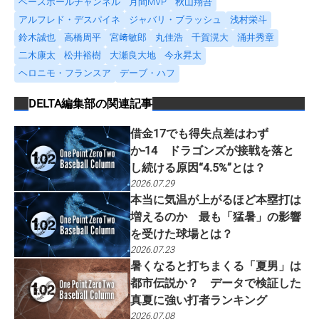
ベースボールチャンネル
月間MVP
秋山翔吾
アルフレド・デスパイネ
ジャバリ・ブラッシュ
浅村栄斗
鈴木誠也
高橋周平
宮﨑敏郎
丸佳浩
千賀滉大
涌井秀章
二木康太
松井裕樹
大瀬良大地
今永昇太
ヘロニモ・フランスア
デーブ・ハフ
DELTA編集部
の関連記事
借金17でも得失点差はわず
か-14 ドラゴンズが接戦を落と
し続ける原因“4.5%”とは？
2026.07.29
本当に気温が上がるほど本塁打は
増えるのか 最も「猛暑」の影響
を受けた球場とは？
2026.07.23
暑くなると打ちまくる「夏男」は
都市伝説か？ データで検証した
真夏に強い打者ランキング
2026.07.08