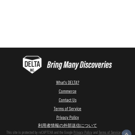
What's DELTA?
Commerce
Contact Us
Terms of Service
Privacy Policy
利用者情報の外部送信について
This site is protected by reCAPTCHA and the Google
Privacy Policy
and
Terms of Service
apply.