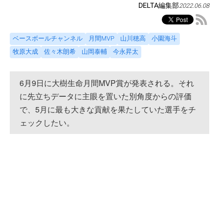
DELTA編集部
2022.06.08
ベースボールチャンネル
月間MVP
山川穂高
小園海斗
牧原大成
佐々木朗希
山岡泰輔
今永昇太
6月9日に大樹生命月間MVP賞が発表される。それ
に先立ちデータに主眼を置いた別角度からの評価
で、5月に最も大きな貢献を果たしていた選手をチ
ェックしたい。