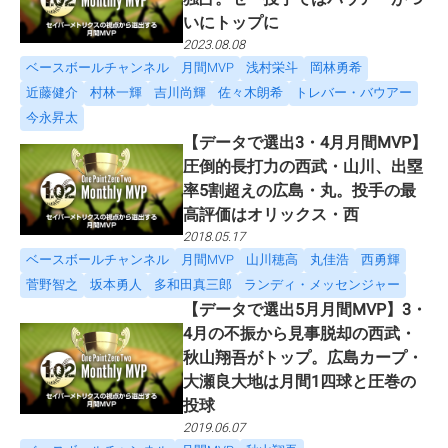
いにトップに
2023.08.08
ベースボールチャンネル
月間MVP
浅村栄斗
岡林勇希
近藤健介
村林一輝
吉川尚輝
佐々木朗希
トレバー・バウアー
今永昇太
【データで選出3・4月月間MVP】
圧倒的長打力の西武・山川、出塁
率5割超えの広島・丸。投手の最
高評価はオリックス・西
2018.05.17
ベースボールチャンネル
月間MVP
山川穂高
丸佳浩
西勇輝
菅野智之
坂本勇人
多和田真三郎
ランディ・メッセンジャー
【データで選出5月月間MVP】3・
4月の不振から見事脱却の西武・
秋山翔吾がトップ。広島カープ・
大瀬良大地は月間1四球と圧巻の
投球
2019.06.07