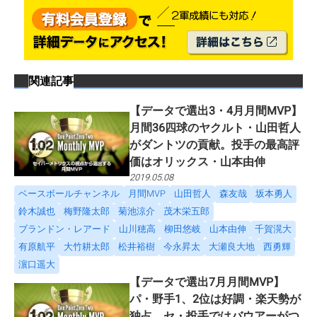
関連記事
【データで選出3・4月月間MVP】
月間36四球のヤクルト・山田哲人
がダントツの貢献。投手の最高評
価はオリックス・山本由伸
2019.05.08
ベースボールチャンネル
月間MVP
山田哲人
森友哉
坂本勇人
鈴木誠也
梅野隆太郎
菊池涼介
茂木栄五郎
ブランドン・レアード
山川穂高
柳田悠岐
山本由伸
千賀滉大
有原航平
大竹耕太郎
松井裕樹
今永昇太
大瀬良大地
西勇輝
濵口遥大
【データで選出7月月間MVP】
パ・野手1、2位は好調・楽天勢が
独占。セ・投手ではバウアーがつ