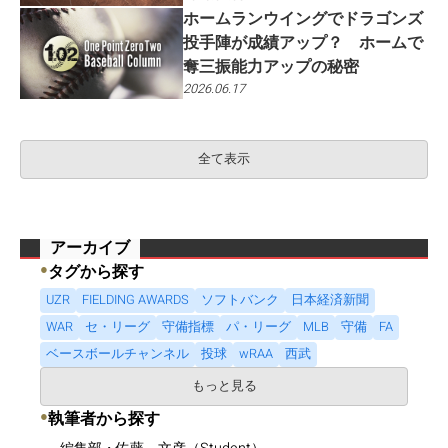
ホームランウイングでドラゴンズ
投手陣が成績アップ？ ホームで
奪三振能力アップの秘密
2026.06.17
全て表示
アーカイブ
●
タグから探す
UZR
FIELDING AWARDS
ソフトバンク
日本経済新聞
WAR
セ・リーグ
守備指標
パ・リーグ
MLB
守備
FA
ベースボールチャンネル
投球
wRAA
西武
もっと見る
●
執筆者から探す