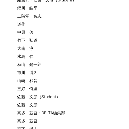
編集部・佐藤 文彦（Student）
蛭川 皓平
二階堂 智志
道作
中原 啓
竹下 弘道
大南 淳
水島 仁
秋山 健一郎
市川 博久
山崎 和音
三好 侑里
佐藤 文彦（Student）
佐藤 文彦
高多 薪吾・DELTA編集部
高多 薪吾