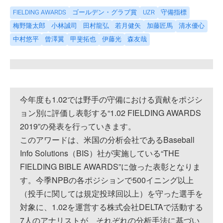
FIELDING AWARDS
ゴールデン・グラブ賞
UZR
守備指標
梅野隆太郎
小林誠司
田村龍弘
若月健矢
加藤匠馬
清水優心
中村悠平
曾澤翼
甲斐拓也
伊藤光
森友哉
今年度も1.02では野手の守備における貢献をポジシ
ョン別に評価し表彰する“1.02 FIELDING AWARDS
2019”の発表を行っていきます。
このアワードは、米国の分析会社であるBaseball
Info Solutions（BIS）社が実施している“THE
FIELDING BIBLE AWARDS”に倣った表彰となりま
す。今季NPBの各ポジションで500イニング以上
（投手に関しては規定投球回以上）を守った選手を
対象に、1.02を運営する株式会社DELTAで活動する
7人のアナリストが、それぞれの分析手法に基づい