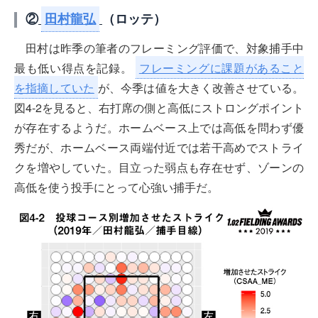
②
田村龍弘
（ロッテ）
田村は昨季の筆者のフレーミング評価で、対象捕手中
最も低い得点を記録。
フレーミングに課題があること
を指摘していた
が、今季は値を大きく改善させている。
図4-2を見ると、右打席の側と高低にストロングポイント
が存在するようだ。ホームベース上では高低を問わず優
秀だが、ホームベース両端付近では若干高めでストライ
クを増やしていた。目立った弱点も存在せず、ゾーンの
高低を使う投手にとって心強い捕手だ。