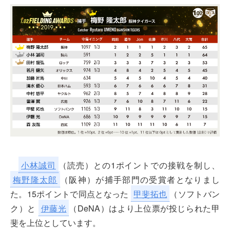
小林誠司
（読売）との1ポイントでの接戦を制し、
梅野隆太郎
（阪神）が捕手部門の受賞者となりまし
た。15ポイントで同点となった
甲斐拓也
（ソフトバン
ク）と
伊藤光
（DeNA）はより上位票が投じられた甲
斐を上位としています。