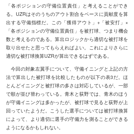
「各ポジションの守備位置責任」と考えることができ
る。UZRはそのうちのアウト割合をベースに貢献度を算
出する守備指標だ。この「獲得アウト」+「被安打」×
「各ポジションの守備位置責任」を被打球、つまり機会
数と考えるのである。算出ロジックから適切な被打球を
取り出せたと思ってもらえればよい。これによりさらに
適切な被打球換算UZRが算出できるはずである。
今回の対象左翼手について、守備イニングと上記の方
法で算出した被打球を比較したものが以下の表3だ。ほ
とんどイニングと被打球の多さは対応しているが、一部
で順が並び替わっている。青木と荻野では、青木のほう
が守備イニングは多かったが、被打球で見ると荻野が上
回っていたようだ。こうした選手については被打球換算
によって、より適切に選手の守備力を測ることができる
ようになるかもしれない。