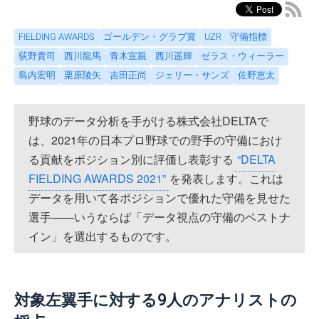
FIELDING AWARDS
ゴールデン・グラブ賞
UZR
守備指標
荻野貴司
西川龍馬
青木宣親
西川遥輝
ゼラス・ウィーラー
島内宏明
栗原陵矢
吉田正尚
ジェリー・サンズ
佐野恵太
野球のデータ分析を手がける株式会社DELTAで
は、2021年の日本プロ野球での野手の守備におけ
る貢献をポジション別に評価し表彰する
“DELTA
FIELDING AWARDS 2021”
を発表します。これは
データを用いて各ポジションで優れた守備を見せた
選手――いうならば「データ視点の守備のベストナ
イン」を選出するものです。
対象左翼手に対する9人のアナリストの