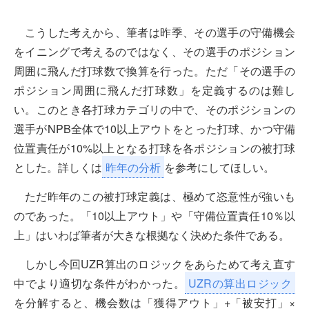
こうした考えから、筆者は昨季、その選手の守備機会
をイニングで考えるのではなく、その選手のポジション
周囲に飛んだ打球数で換算を行った。ただ「その選手の
ポジション周囲に飛んだ打球数」を定義するのは難し
い。このとき各打球カテゴリの中で、そのポジションの
選手がNPB全体で10以上アウトをとった打球、かつ守備
位置責任が10%以上となる打球を各ポジションの被打球
とした。詳しくは
昨年の分析
を参考にしてほしい。
ただ昨年のこの被打球定義は、極めて恣意性が強いも
のであった。「10以上アウト」や「守備位置責任10％以
上」はいわば筆者が大きな根拠なく決めた条件である。
しかし今回UZR算出のロジックをあらためて考え直す
中でより適切な条件がわかった。
UZRの算出ロジック
を分解すると、機会数は「獲得アウト」+「被安打」×