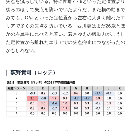
失点を減らしている。特に距離7・8といった定位置より
後ろのほうで失点を防いでいたようだ。また横の動きで
みても、CやIといった定位置から左右に大きく離れたエ
リアで多くの失点を防いでいる。西川龍はまだ26歳とほ
かの左翼手に比べると若い。若さゆえの機動力がこうし
た定位置から離れたエリアでの失点抑止につながったの
かもしれない。
荻野貴司（ロッテ）