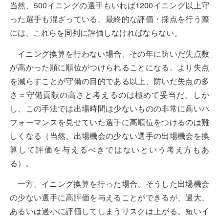
当然、500イニングの選手もいれば1200イニング以上守
った選手も混ざっている。最終的な評価・採点を行う際
には、これらを同列に評価しなければならない。
イニング換算を行わない場合、その年に防いだ失点数
が高かった順に順位がつけられることになる。より失点
を減らすことが守備の目的である以上、防いだ失点の多
さ＝守備貢献の高さと考えるのは極めて妥当だ。しか
し、この手法では出場時間は少ないものの非常に高いパ
フォーマンスを見せていた選手に高順位をつけるのは難
しくなる（当然、出場機会の少ない選手の出場機会を換
算して評価を与えるべきではないという考え方もあ
る）。
一方、イニング換算を行った場合、そうした出場機会
の少ない選手に高評価を与えることができるが、過大、
あるいは過小に評価してしまうリスクは上がる。短いイ