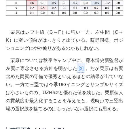
栗原はレフト線（C～F）に強い一方、左中間（G～
K）に弱い傾向がはっきりと出ている。荻野同様、ポジ
ショニングにやや偏りがあるのかもしれない。
栗原については秋季キャンプ中に、藤本博史新監督が
左翼に専念させる方針を明かした
[2]
。だが栗原は右翼
含めた両翼の守備で優秀といえるほどの結果が出ていな
い。一方で三塁では今季160イニングとサンプルサイズ
は小さいものの、UZR5.2と優れた値を残した。栗原個人
の貢献度を最大化することを考えると、現時点で三塁出
場の選択肢を捨てるのはもったいない選択にも思える。