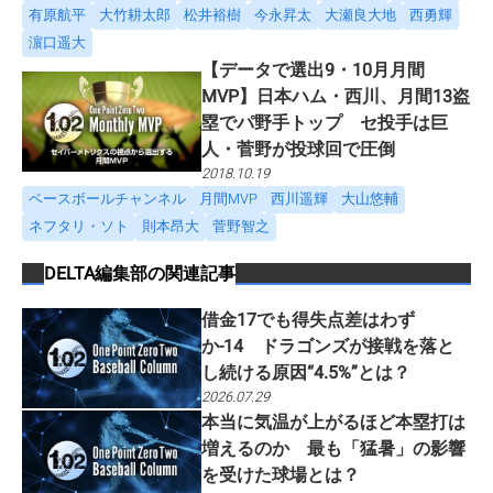
有原航平
大竹耕太郎
松井裕樹
今永昇太
大瀬良大地
西勇輝
濵口遥大
【データで選出9・10月月間
MVP】日本ハム・西川、月間13盗
塁でパ野手トップ セ投手は巨
人・菅野が投球回で圧倒
2018.10.19
ベースボールチャンネル
月間MVP
西川遥輝
大山悠輔
ネフタリ・ソト
則本昂大
菅野智之
DELTA編集部
の関連記事
借金17でも得失点差はわず
か-14 ドラゴンズが接戦を落と
し続ける原因“4.5%”とは？
2026.07.29
本当に気温が上がるほど本塁打は
増えるのか 最も「猛暑」の影響
を受けた球場とは？