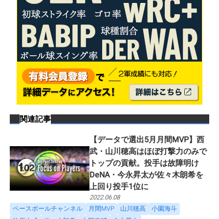
関連記事
【データで選出5月月間MVP】西
武・山川穂高はほぼ打撃力のみで
トップの貢献。投手は故障明け
DeNA・今永昇太が佐々木朗希を
上回り投手1位に
2022.06.08
ベースボールチャンネル
月間MVP
山川穂高
小園海斗