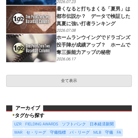
2026.07.23
暑くなると打ちまくる「夏男」は
都市伝説か？ データで検証した
真夏に強い打者ランキング
2026.07.08
ホームランウイングでドラゴンズ
投手陣が成績アップ？ ホームで
奪三振能力アップの秘密
2026.06.17
全て表示
アーカイブ
●
タグから探す
UZR
FIELDING AWARDS
ソフトバンク
日本経済新聞
WAR
セ・リーグ
守備指標
パ・リーグ
MLB
守備
FA