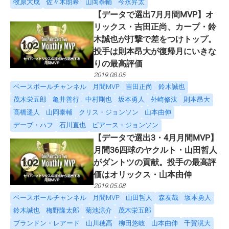
牧原大成
佐々木朗希
山岡泰輔
今永昇太
【データで選出7月月間MVP】オ
リックス・吉田正尚、カープ・鈴
木誠也が打撃で差をつけトップ。
投手は則本昂大が復帰月にいきな
りの最高評価
2019.08.05
ベースボールチャンネル
月間MVP
吉田正尚
鈴木誠也
茂木栄五郎
亀井善行
中村剛也
坂本勇人
外崎修汰
則本昂大
髙橋遥人
山岡泰輔
クリス・ジョンソン
山本由伸
デーブ・ハフ
石川直也
ピアース・ジョンソン
【データで選出3・4月月間MVP】
月間36四球のヤクルト・山田哲人
がダントツの貢献。投手の最高評
価はオリックス・山本由伸
2019.05.08
ベースボールチャンネル
月間MVP
山田哲人
森友哉
坂本勇人
鈴木誠也
梅野隆太郎
菊池涼介
茂木栄五郎
ブランドン・レアード
山川穂高
柳田悠岐
山本由伸
千賀滉大