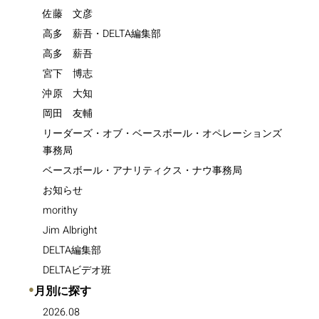
佐藤 文彦
高多 薪吾・DELTA編集部
高多 薪吾
宮下 博志
沖原 大知
岡田 友輔
リーダーズ・オブ・ベースボール・オペレーションズ
事務局
ベースボール・アナリティクス・ナウ事務局
お知らせ
morithy
Jim Albright
DELTA編集部
DELTAビデオ班
●
月別に探す
2026.08