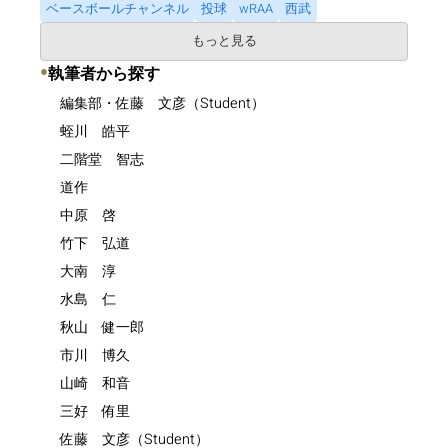
ベースボールチャンネル
投球
wRAA
西武
もっと見る
●
執筆者から探す
編集部・佐藤 文彦（Student）
蛭川 皓平
二階堂 智志
道作
中原 啓
竹下 弘道
大南 淳
水島 仁
秋山 健一郎
市川 博久
山崎 和音
三好 侑里
佐藤 文彦（Student）