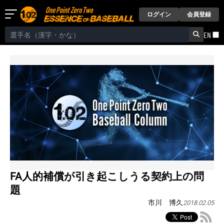
ログイン
会員登録
EN
FA人的補償が引き起こしうる契約上の問
題
市川 博久
2018.02.05