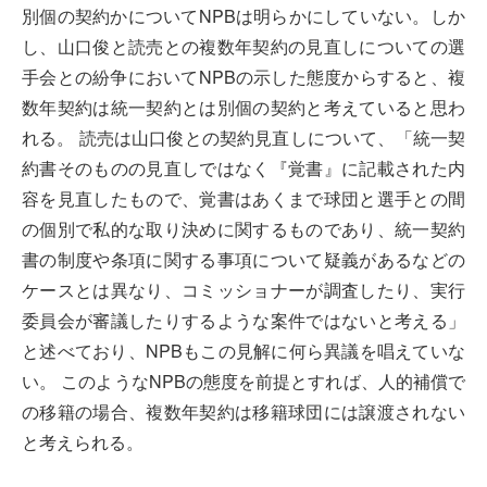
別個の契約かについてNPBは明らかにしていない。しか
し、山口俊と読売との複数年契約の見直しについての選
手会との紛争においてNPBの示した態度からすると、複
数年契約は統一契約とは別個の契約と考えていると思わ
れる。 読売は山口俊との契約見直しについて、「統一契
約書そのものの見直しではなく『覚書』に記載された内
容を見直したもので、覚書はあくまで球団と選手との間
の個別で私的な取り決めに関するものであり、統一契約
書の制度や条項に関する事項について疑義があるなどの
ケースとは異なり、コミッショナーが調査したり、実行
委員会が審議したりするような案件ではないと考える」
と述べており、NPBもこの見解に何ら異議を唱えていな
い。 このようなNPBの態度を前提とすれば、人的補償で
の移籍の場合、複数年契約は移籍球団には譲渡されない
と考えられる。