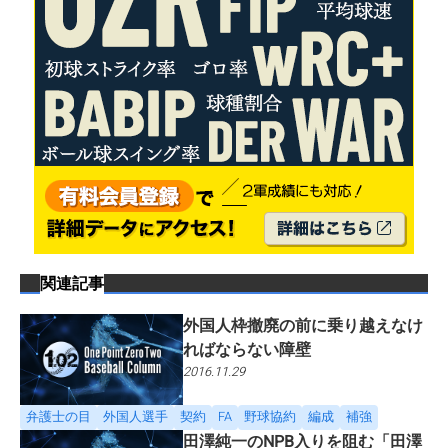
関連記事
外国人枠撤廃の前に乗り越えなけ
ればならない障壁
2016.11.29
弁護士の目
外国人選手
契約
FA
野球協約
編成
補強
田澤純一のNPB入りを阻む「田澤