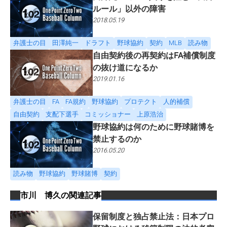
ルール」以外の障害
2018.05.19
弁護士の目
田澤純一
ドラフト
野球協約
契約
MLB
読み物
自由契約後の再契約はFA補償制度
の抜け道になるか
2019.01.16
弁護士の目
FA
FA規約
野球協約
プロテクト
人的補償
自由契約
支配下選手
コミッショナー
上原浩治
野球協約は何のために野球賭博を
禁止するのか
2016.05.20
読み物
野球協約
野球賭博
契約
市川 博久
の関連記事
保留制度と独占禁止法：日本プロ