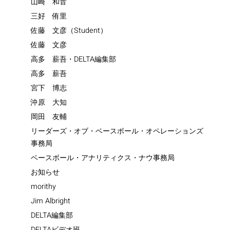
山崎 和音
三好 侑里
佐藤 文彦（Student）
佐藤 文彦
高多 薪吾・DELTA編集部
高多 薪吾
宮下 博志
沖原 大知
岡田 友輔
リーダーズ・オブ・ベースボール・オペレーションズ
事務局
ベースボール・アナリティクス・ナウ事務局
お知らせ
morithy
Jim Albright
DELTA編集部
DELTAビデオ班