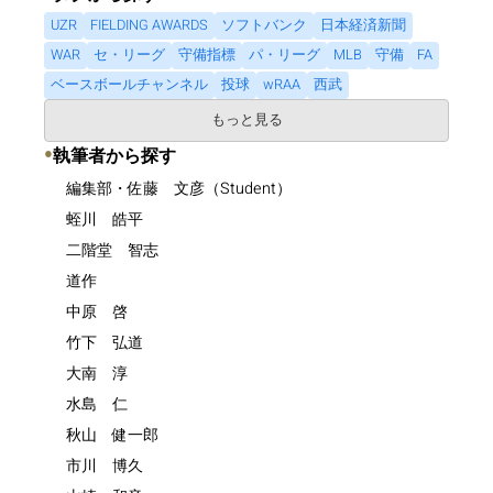
UZR
FIELDING AWARDS
ソフトバンク
日本経済新聞
WAR
セ・リーグ
守備指標
パ・リーグ
MLB
守備
FA
ベースボールチャンネル
投球
wRAA
西武
もっと見る
●
執筆者から探す
編集部・佐藤 文彦（Student）
蛭川 皓平
二階堂 智志
道作
中原 啓
竹下 弘道
大南 淳
水島 仁
秋山 健一郎
市川 博久