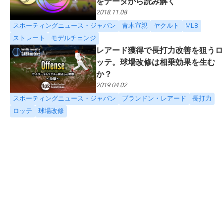
をデータから読み解く
2018.11.08
スポーティングニュース・ジャパン
青木宣親
ヤクルト
MLB
ストレート
モデルチェンジ
レアード獲得で長打力改善を狙う
ッテ。球場改修は相乗効果を生む
か？
2019.04.02
スポーティングニュース・ジャパン
ブランドン・レアード
長打力
ロッテ
球場改修