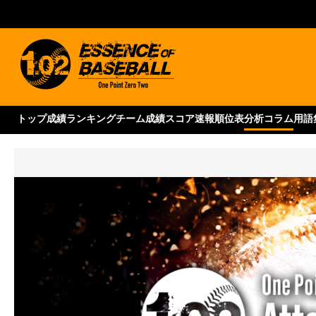
トップ
成績ランキング
チーム成績
スコア速報
順位表
分析コラム
用語