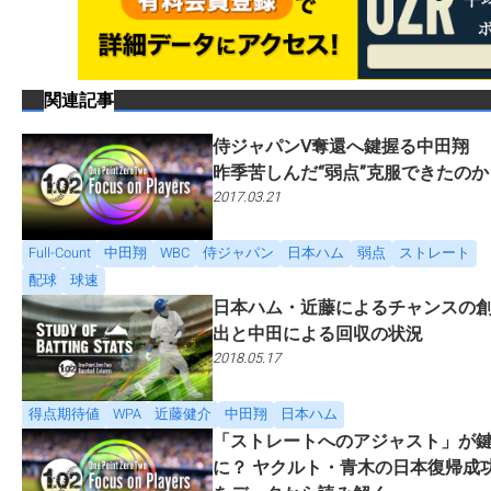
関連記事
侍ジャパンV奪還へ鍵握る中田翔
昨季苦しんだ“弱点”克服できたのか
2017.03.21
Full-Count
中田翔
WBC
侍ジャパン
日本ハム
弱点
ストレート
配球
球速
日本ハム・近藤によるチャンスの
出と中田による回収の状況
2018.05.17
得点期待値
WPA
近藤健介
中田翔
日本ハム
「ストレートへのアジャスト」が
に？ ヤクルト・青木の日本復帰成