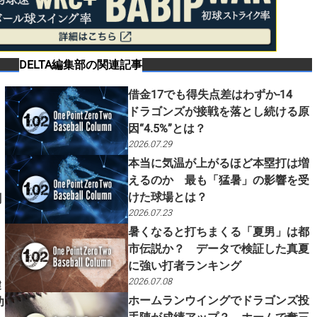
DELTA編集部
の関連記事
借金17でも得失点差はわずか-14
ドラゴンズが接戦を落とし続ける原
因“4.5%”とは？
2026.07.29
本当に気温が上がるほど本塁打は増
えるのか 最も「猛暑」の影響を受
けた球場とは？
創
2026.07.23
暑くなると打ちまくる「夏男」は都
市伝説か？ データで検証した真夏
に強い打者ランキング
2026.07.08
鍵
ホームランウイングでドラゴンズ投
功