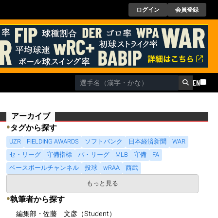
ログイン
会員登録
EN
アーカイブ
●
タグから探す
UZR
FIELDING AWARDS
ソフトバンク
日本経済新聞
WAR
セ・リーグ
守備指標
パ・リーグ
MLB
守備
FA
ベースボールチャンネル
投球
wRAA
西武
もっと見る
●
執筆者から探す
編集部・佐藤 文彦（Student）