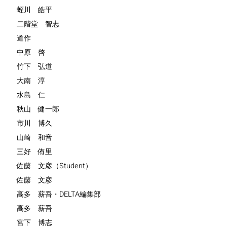
蛭川 皓平
二階堂 智志
道作
中原 啓
竹下 弘道
大南 淳
水島 仁
秋山 健一郎
市川 博久
山崎 和音
三好 侑里
佐藤 文彦（Student）
佐藤 文彦
高多 薪吾・DELTA編集部
高多 薪吾
宮下 博志