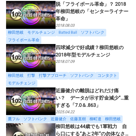
脱「フライボール革命」？ 2018
年柳田悠岐の「センターライナー
革命」
2018.08.03
柳田悠岐
モデルチェンジ
Batted Ball
ソフトバンク
フライボール革命
四球減少で好成績？柳田悠岐の
2018年型モデルチェンジ
2018.07.09
柳田悠岐
打撃
打撃アプローチ
ソフトバンク
コンタクト
モデルチェンジ
近藤健介の離脱はどれだけ痛
い？ データが示す貯金減少”…重
すぎる「7.0＆.863」
2025.04.22
鷹フル
ソフトバンク
近藤健介
佐藤直樹
柳町達
柳田悠岐
柳田悠岐は44歳でも1軍戦力 自
ら口にする“あと2年”の勿体なさ…