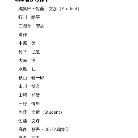
編集部・佐藤 文彦（Student）
蛭川 皓平
二階堂 智志
道作
中原 啓
竹下 弘道
大南 淳
水島 仁
秋山 健一郎
市川 博久
山崎 和音
三好 侑里
佐藤 文彦（Student）
佐藤 文彦
高多 薪吾・DELTA編集部