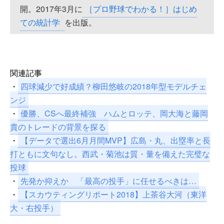
開。2017年3月に
［プロ野球でわかる！］はじめ
ての統計学
を出版。
関連記事
・
四球減少で好成績？柳田悠岐の2018年型モデルチェ
ンジ
・
優勝、CSへ最終補強 ハムとロッテ、岡大海と藤岡
貴のトレードの背景を探る
・
【データで選出6月月間MVP】広島・丸、出塁率と長
打ともに文句なし。西武・菊池は質・量を備えた完璧な
投球
・
先発か抑えか 「最高の投手」に任せるべきは…
・
【スカウティングリポート2018】上茶谷大河（東洋
大・右投手）