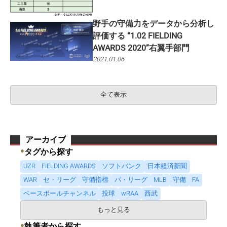
野手の守備力をデータから分析し
評価する “1.02 FIELDING
AWARDS 2020”右翼手部門
2021.01.06
全て表示
アーカイブ
●
タグから探す
UZR
FIELDING AWARDS
ソフトバンク
日本経済新聞
WAR
セ・リーグ
守備指標
パ・リーグ
MLB
守備
FA
ベースボールチャンネル
投球
wRAA
西武
もっと見る
●
執筆者から探す