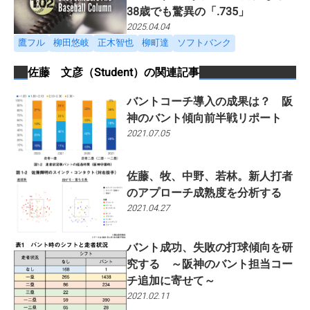
38歳でも驚異の「.735」
2025.04.04
鷹フル
柳田悠岐
正木智也
柳町達
ソフトバンク
佐藤 文彦（Student）
の関連記事
バントコーチ導入の成果は？ 阪
神のバント傾向前半戦リポート
2021.07.05
佐藤、牧、中野、若林。新人打者
のアプローチ成熟度を分析する
2021.04.27
バント成功、失敗の打球傾向を研
究する ～阪神のバント担当コー
チ追加に寄せて～
2021.02.11