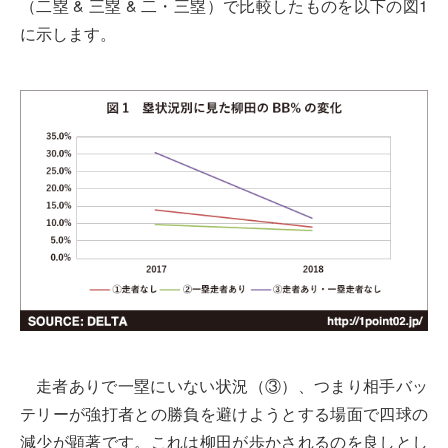
（二塁 & 三塁 & 二・三塁）で比較したものを以下の図1
に示します。
走者ありで一塁にいない状況（③）、つまり相手バッ
テリーが強打者との勝負を避けようとする場面で四球の
減少が顕著です。これは柳田が歩かされるのを良しとし