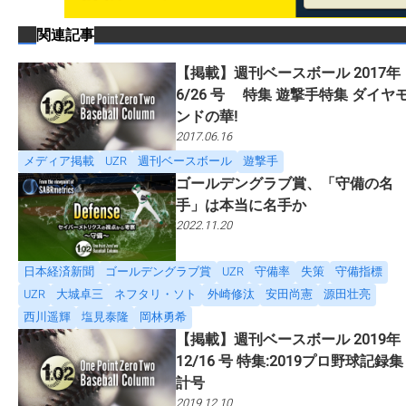
関連記事
【掲載】週刊ベースボール 2017年
6/26 号 特集 遊撃手特集 ダイヤ
ンドの華!
2017.06.16
メディア掲載
UZR
週刊ベースボール
遊撃手
ゴールデングラブ賞、「守備の名
手」は本当に名手か
2022.11.20
日本経済新聞
ゴールデングラブ賞
UZR
守備率
失策
守備指標
UZR
大城卓三
ネフタリ・ソト
外崎修汰
安田尚憲
源田壮亮
西川遥輝
塩見泰隆
岡林勇希
【掲載】週刊ベースボール 2019年
12/16 号 特集:2019プロ野球記録集
計号
2019.12.10