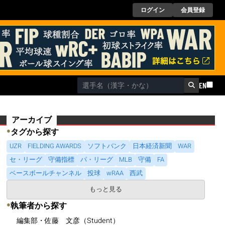
ログイン
会員登録
EN
アーカイブ
●
タグから探す
UZR
FIELDING AWARDS
ソフトバンク
日本経済新聞
WAR
セ・リーグ
守備指標
パ・リーグ
MLB
守備
FA
ベースボールチャンネル
投球
wRAA
西武
もっと見る
●
執筆者から探す
編集部・佐藤 文彦（Student）