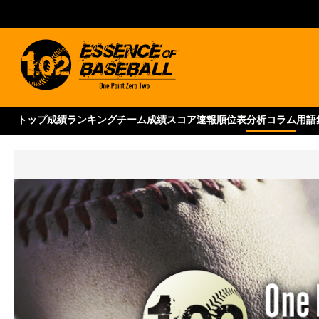
トップ
成績ランキング
チーム成績
スコア速報
順位表
分析コラム
用語