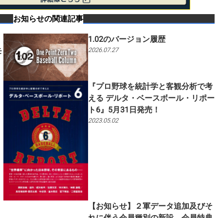
お知らせ
の関連記事
1.02のバージョン履歴
モ
2026.07.27
『プロ野球を統計学と客観分析で考
える デルタ・ベースボール・リポー
ト6』5月31日発売！
2023.05.02
【お知らせ】２軍データ追加及びそ
れに伴う会員種別の新設、会員特典