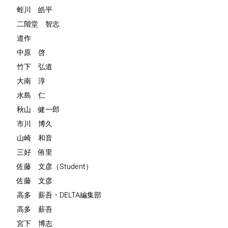
蛭川 皓平
二階堂 智志
道作
中原 啓
竹下 弘道
大南 淳
水島 仁
秋山 健一郎
市川 博久
山崎 和音
三好 侑里
佐藤 文彦（Student）
佐藤 文彦
高多 薪吾・DELTA編集部
高多 薪吾
宮下 博志