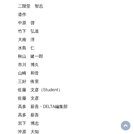
二階堂 智志
道作
中原 啓
竹下 弘道
大南 淳
水島 仁
秋山 健一郎
市川 博久
山崎 和音
三好 侑里
佐藤 文彦（Student）
佐藤 文彦
高多 薪吾・DELTA編集部
高多 薪吾
宮下 博志
沖原 大知