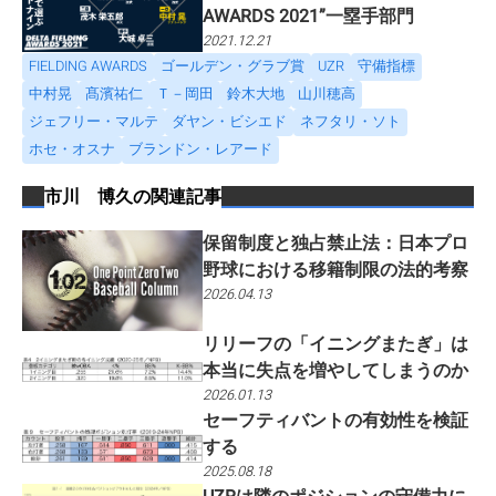
AWARDS 2021”一塁手部門
2021.12.21
FIELDING AWARDS
ゴールデン・グラブ賞
UZR
守備指標
中村晃
髙濱祐仁
Ｔ－岡田
鈴木大地
山川穂高
ジェフリー・マルテ
ダヤン・ビシエド
ネフタリ・ソト
ホセ・オスナ
ブランドン・レアード
市川 博久
の関連記事
保留制度と独占禁止法：日本プロ
野球における移籍制限の法的考察
2026.04.13
リリーフの「イニングまたぎ」は
本当に失点を増やしてしまうのか
2026.01.13
セーフティバントの有効性を検証
する
2025.08.18