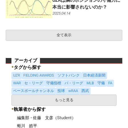
UZRは隣のポジションの守備力に
本当に影響されないのか？
2025.04.14
全て表示
アーカイブ
●
タグから探す
UZR
FIELDING AWARDS
ソフトバンク
日本経済新聞
WAR
セ・リーグ
守備指標
パ・リーグ
MLB
守備
FA
ベースボールチャンネル
投球
wRAA
西武
もっと見る
●
執筆者から探す
編集部・佐藤 文彦（Student）
蛭川 皓平