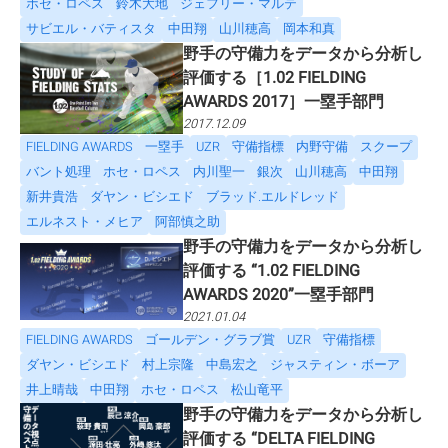
ホセ・ロペス
鈴木大地
ジェフリー・マルテ
サビエル・バティスタ
中田翔
山川穂高
岡本和真
野手の守備力をデータから分析し
評価する［1.02 FIELDING
AWARDS 2017］一塁手部門
2017.12.09
FIELDING AWARDS
一塁手
UZR
守備指標
内野守備
スクープ
バント処理
ホセ・ロペス
内川聖一
銀次
山川穂高
中田翔
新井貴浩
ダヤン・ビシエド
ブラッド.エルドレッド
エルネスト・メヒア
阿部慎之助
野手の守備力をデータから分析し
評価する “1.02 FIELDING
AWARDS 2020”一塁手部門
2021.01.04
FIELDING AWARDS
ゴールデン・グラブ賞
UZR
守備指標
ダヤン・ビシエド
村上宗隆
中島宏之
ジャスティン・ボーア
井上晴哉
中田翔
ホセ・ロペス
松山竜平
野手の守備力をデータから分析し
評価する “DELTA FIELDING