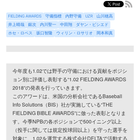
FIELDING AWARDS
守備指標
内野守備
UZR
山川穂高
井上晴哉
銀次
内川聖一
中田翔
ダヤン・ビシエド
ホセ・ロペス
坂口智隆
ウィリン・ロサリオ
岡本和真
今年度も1.02では野手の守備における貢献をポジシ
ョン別に評価し表彰する“1.02 FIELDING AWARDS
2018”の発表を行っていきます。
このアワードは、米国の分析会社であるBaseball
Info Solutions（BIS）社が実施している“THE
FIELDING BIBLE AWARDS”に倣った表彰となりま
す。今季NPBの各ポジションで500イニング以上
（投手に関しては規定投球回以上）を守った選手を
対象に、1.02を運営する株式会社DELTAで活動する