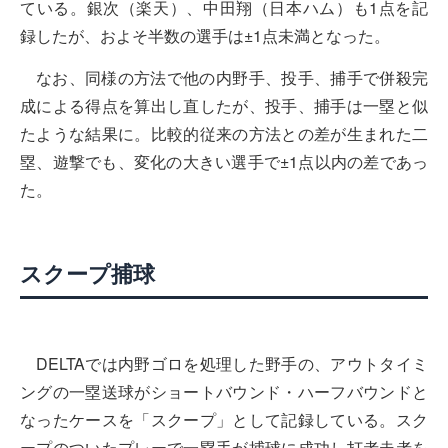
ている。銀次（楽天）、中田翔（日本ハム）も1点を記
録したが、およそ半数の選手は±1点未満となった。
なお、同様の方法で他の内野手、投手、捕手で併殺完
成による得点を算出し直したが、投手、捕手は一塁と似
たような結果に。比較的従来の方法との差が生まれた二
塁、遊撃でも、変化の大きい選手で±1点以内の差であっ
た。
スクープ捕球
DELTAでは内野ゴロを処理した野手の、アウトタイミ
ングの一塁送球がショートバウンド・ハーフバウンドと
なったケースを「スクープ」として記録している。スク
ープのついたプレーで一塁手が捕球に成功し打者走者を