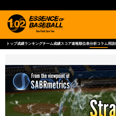
トップ
成績ランキング
チーム成績
スコア速報
順位表
分析コラム
用語