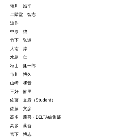
蛭川 皓平
二階堂 智志
道作
中原 啓
竹下 弘道
大南 淳
水島 仁
秋山 健一郎
市川 博久
山崎 和音
三好 侑里
佐藤 文彦（Student）
佐藤 文彦
高多 薪吾・DELTA編集部
高多 薪吾
宮下 博志