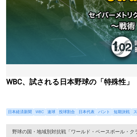
WBC、試される日本野球の「特殊性」
日本経済新聞
WBC
速球
投球割合
日本代表
バント
短期決戦
野球の国・地域別対抗戦「ワールド・ベースボール・クラ