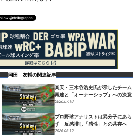
岡田 友輔
の関連記事
楽天・三木谷浩史氏が示したチーム
再建と「オーナーシップ」への決意
2026.07.10
プロ野球アナリストは異分子にあら
ず 反感排し「感性」との共存へ
2026.06.19