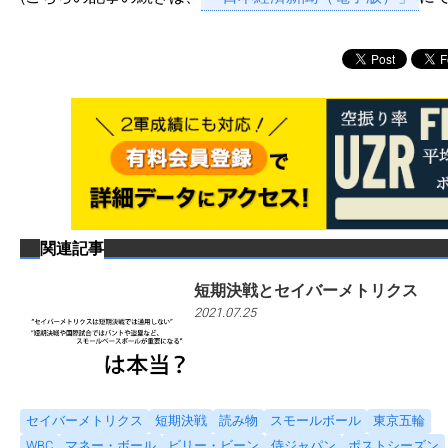
関連記事
短期決戦とセイバーメトリクス
2021.07.25
セイバーメトリクス
短期決戦
読み物
スモールボール
東京五輪
WBC
マネー・ボール
ビリー・ビーン
侍ジャパン
ポストシーズン