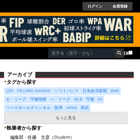
ログイン
会員登録
EN
アーカイブ
●
タグから探す
UZR
FIELDING AWARDS
ソフトバンク
日本経済新聞
WAR
セ・リーグ
守備指標
パ・リーグ
MLB
守備
FA
ベースボールチャンネル
投球
wRAA
西武
もっと見る
●
執筆者から探す
編集部・佐藤 文彦（Student）