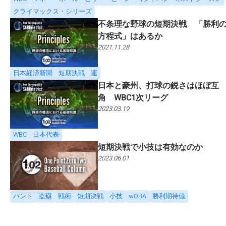
クライマックス・シリーズ
不条理な野球の短期決戦 「勝利
方程式」はあるか
2021.11.28
日本経済新聞
短期決戦
運
日本と豪州、打球の鋭さはほぼ互
角 WBC1次リーグ
2023.03.19
WBC
日本代表
短期決戦で小技は有効なのか
2023.06.01
バント
盗塁
戦術
短期決戦
小技
wOBA
勝利期待値