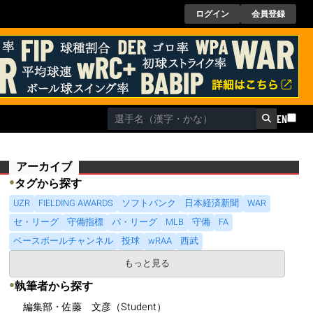
ログイン
会員登録
EN
アーカイブ
●
タグから探す
UZR
FIELDING AWARDS
ソフトバンク
日本経済新聞
WAR
セ・リーグ
守備指標
パ・リーグ
MLB
守備
FA
ベースボールチャンネル
投球
wRAA
西武
もっと見る
●
執筆者から探す
編集部・佐藤 文彦（Student）