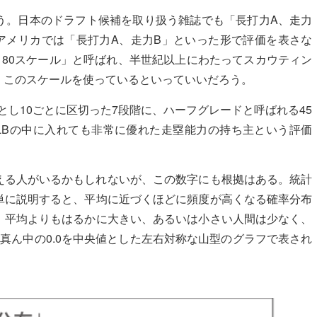
う。日本のドラフト候補を取り扱う雑誌でも「長打力A、走力
アメリカでは「長打力A、走力B」といった形で評価を表さな
0－80スケール」と呼ばれ、半世紀以上にわたってスカウティン
くこのスケールを使っているといっていいだろう。
高とし10ごとに区切った7段階に、ハーフグレードと呼ばれる45
MLBの中に入れても非常に優れた走塁能力の持ち主という評価
える人がいるかもしれないが、この数字にも根拠はある。統計
単に説明すると、平均に近づくほどに頻度が高くなる確率分布
。平均よりもはるかに大きい、あるいは小さい人間は少なく、
真ん中の0.0を中央値とした左右対称な山型のグラフで表され