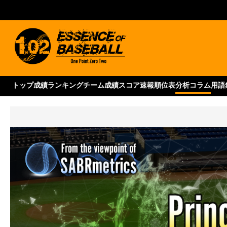
トップ
成績ランキング
チーム成績
スコア速報
順位表
分析コラム
用語