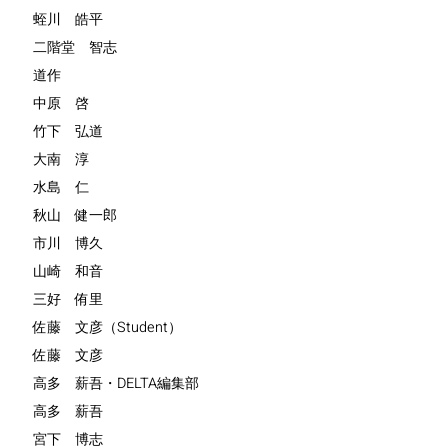
蛭川 皓平
二階堂 智志
道作
中原 啓
竹下 弘道
大南 淳
水島 仁
秋山 健一郎
市川 博久
山崎 和音
三好 侑里
佐藤 文彦（Student）
佐藤 文彦
高多 薪吾・DELTA編集部
高多 薪吾
宮下 博志