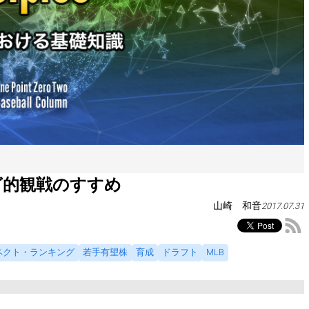
グ的観戦のすすめ
山崎 和音
2017.07.31
ペクト・ランキング
若手有望株
育成
ドラフト
MLB