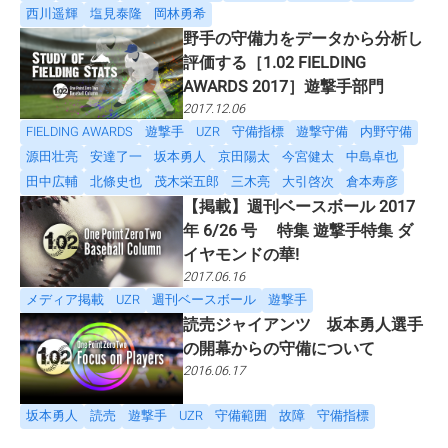
西川遥輝
塩見泰隆
岡林勇希
野手の守備力をデータから分析し
評価する［1.02 FIELDING
AWARDS 2017］遊撃手部門
2017.12.06
FIELDING AWARDS
遊撃手
UZR
守備指標
遊撃守備
内野守備
源田壮亮
安達了一
坂本勇人
京田陽太
今宮健太
中島卓也
田中広輔
北條史也
茂木栄五郎
三木亮
大引啓次
倉本寿彦
【掲載】週刊ベースボール 2017
年 6/26 号 特集 遊撃手特集 ダ
イヤモンドの華!
2017.06.16
メディア掲載
UZR
週刊ベースボール
遊撃手
読売ジャイアンツ 坂本勇人選手
の開幕からの守備について
2016.06.17
坂本勇人
読売
遊撃手
UZR
守備範囲
故障
守備指標