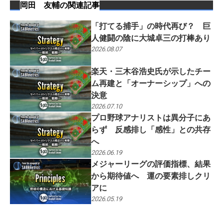
岡田 友輔
の関連記事
「打てる捕手」の時代再び？ 巨
人健闘の陰に大城卓三の打棒あり
2026.08.07
楽天・三木谷浩史氏が示したチー
ム再建と「オーナーシップ」への
決意
2026.07.10
プロ野球アナリストは異分子にあ
らず 反感排し「感性」との共存
へ
2026.06.19
メジャーリーグの評価指標、結果
から期待値へ 運の要素排しクリ
アに
2026.05.19