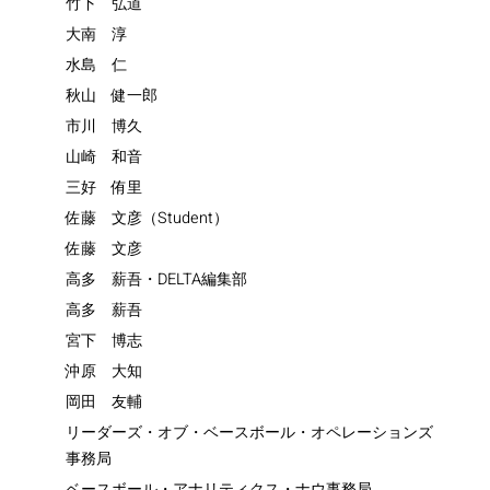
竹下 弘道
大南 淳
水島 仁
秋山 健一郎
市川 博久
山崎 和音
三好 侑里
佐藤 文彦（Student）
佐藤 文彦
高多 薪吾・DELTA編集部
高多 薪吾
宮下 博志
沖原 大知
岡田 友輔
リーダーズ・オブ・ベースボール・オペレーションズ
事務局
ベースボール・アナリティクス・ナウ事務局