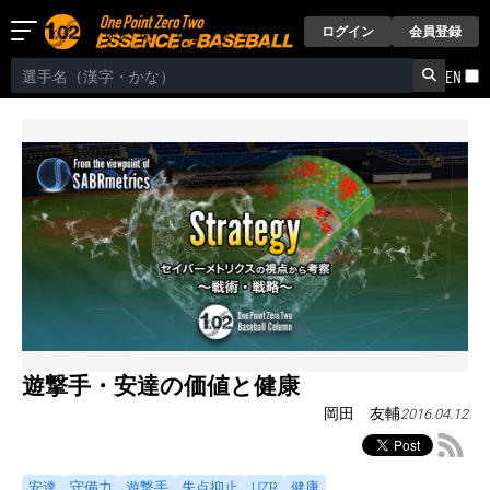
ログイン
会員登録
EN
遊撃手・安達の価値と健康
岡田 友輔
2016.04.12
安達
守備力
遊撃手
失点抑止
UZR
健康