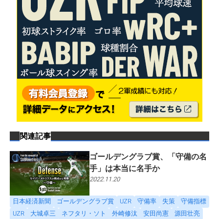
関連記事
ゴールデングラブ賞、「守備の名
手」は本当に名手か
2022.11.20
日本経済新聞
ゴールデングラブ賞
UZR
守備率
失策
守備指標
UZR
大城卓三
ネフタリ・ソト
外崎修汰
安田尚憲
源田壮亮