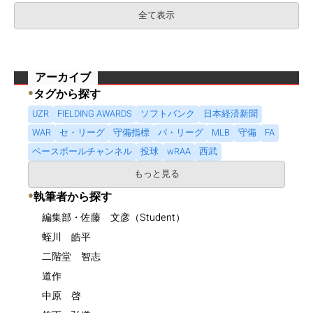
全て表示
アーカイブ
●
タグから探す
UZR
FIELDING AWARDS
ソフトバンク
日本経済新聞
WAR
セ・リーグ
守備指標
パ・リーグ
MLB
守備
FA
ベースボールチャンネル
投球
wRAA
西武
もっと見る
●
執筆者から探す
編集部・佐藤 文彦（Student）
蛭川 皓平
二階堂 智志
道作
中原 啓