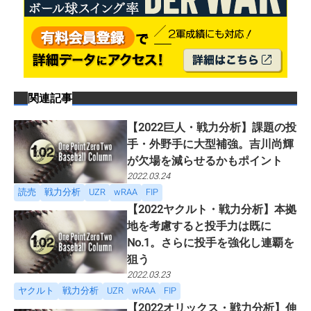
関連記事
【2022巨人・戦力分析】課題の投
手・外野手に大型補強。吉川尚輝
が欠場を減らせるかもポイント
2022.03.24
読売
戦力分析
UZR
wRAA
FIP
【2022ヤクルト・戦力分析】本拠
地を考慮すると投手力は既に
No.1。さらに投手を強化し連覇を
狙う
2022.03.23
ヤクルト
戦力分析
UZR
wRAA
FIP
【2022オリックス・戦力分析】伸