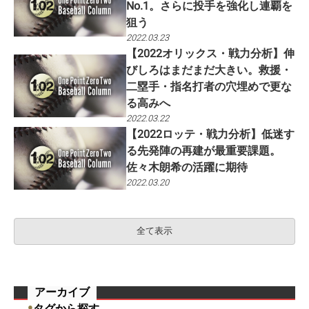
No.1。さらに投手を強化し連覇を
狙う
2022.03.23
【2022オリックス・戦力分析】伸
びしろはまだまだ大きい。救援・
二塁手・指名打者の穴埋めで更な
る高みへ
2022.03.22
【2022ロッテ・戦力分析】低迷す
る先発陣の再建が最重要課題。
佐々木朗希の活躍に期待
2022.03.20
全て表示
アーカイブ
●