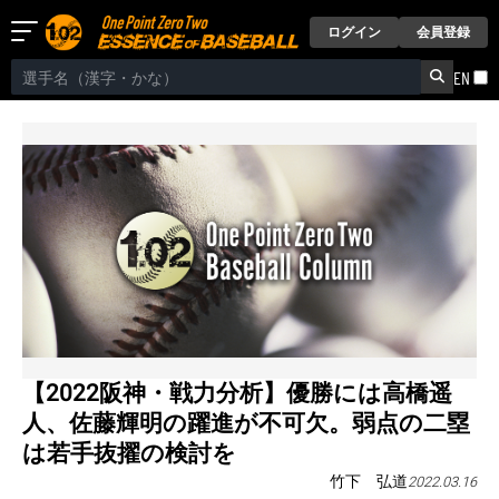
ログイン
会員登録
EN
【2022阪神・戦力分析】優勝には高橋遥
人、佐藤輝明の躍進が不可欠。弱点の二塁
は若手抜擢の検討を
竹下 弘道
2022.03.16