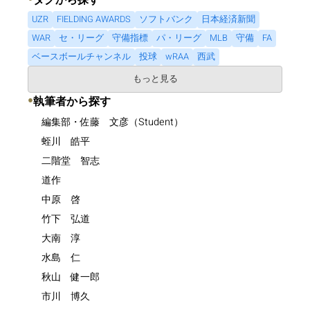
タグから探す
UZR
FIELDING AWARDS
ソフトバンク
日本経済新聞
WAR
セ・リーグ
守備指標
パ・リーグ
MLB
守備
FA
ベースボールチャンネル
投球
wRAA
西武
もっと見る
●
執筆者から探す
編集部・佐藤 文彦（Student）
蛭川 皓平
二階堂 智志
道作
中原 啓
竹下 弘道
大南 淳
水島 仁
秋山 健一郎
市川 博久