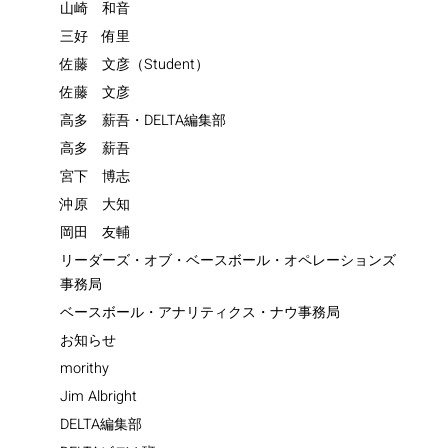
山崎 和音
三好 侑里
佐藤 文彦（Student）
佐藤 文彦
高多 薪吾・DELTA編集部
高多 薪吾
宮下 博志
沖原 大知
岡田 友輔
リーダーズ・オブ・ベースボール・オペレーションズ
事務局
ベースボール・アナリティクス・ナウ事務局
お知らせ
morithy
Jim Albright
DELTA編集部