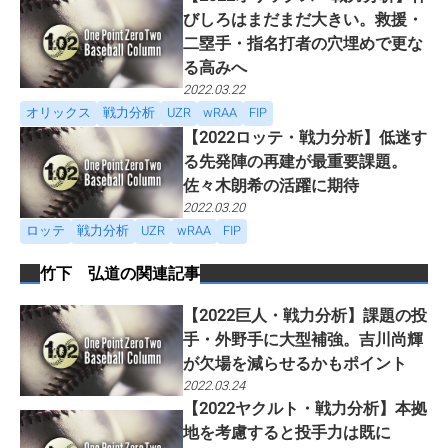
びしろはまだまだ大きい。救援・
二塁手・指名打者の穴埋めで更な
る高みへ
2022.03.22
オリックス
戦力分析
UZR
wRAA
FIP
【2022ロッテ・戦力分析】低迷す
る先発陣の再建が最重要課題。
佐々木朗希の活躍に期待
2022.03.20
ロッテ
戦力分析
UZR
wRAA
FIP
竹下 弘道
の関連記事
【2022巨人・戦力分析】課題の投
手・外野手に大型補強。吉川尚輝
が欠場を減らせるかもポイント
2022.03.24
【2022ヤクルト・戦力分析】本拠
地を考慮すると投手力は既に