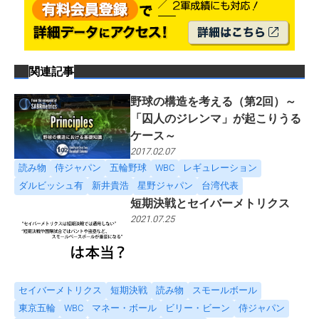
関連記事
野球の構造を考える（第2回）～
「囚人のジレンマ」が起こりうる
ケース～
2017.02.07
読み物
侍ジャパン
五輪野球
WBC
レギュレーション
ダルビッシュ有
新井貴浩
星野ジャパン
台湾代表
短期決戦とセイバーメトリクス
2021.07.25
セイバーメトリクス
短期決戦
読み物
スモールボール
東京五輪
WBC
マネー・ボール
ビリー・ビーン
侍ジャパン