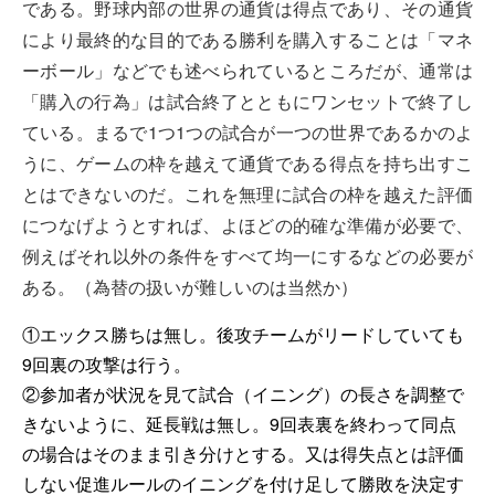
である。野球内部の世界の通貨は得点であり、その通貨
により最終的な目的である勝利を購入することは「マネ
ーボール」などでも述べられているところだが、通常は
「購入の行為」は試合終了とともにワンセットで終了し
ている。まるで1つ1つの試合が一つの世界であるかのよ
うに、ゲームの枠を越えて通貨である得点を持ち出すこ
とはできないのだ。これを無理に試合の枠を越えた評価
につなげようとすれば、よほどの的確な準備が必要で、
例えばそれ以外の条件をすべて均一にするなどの必要が
ある。（為替の扱いが難しいのは当然か）
①エックス勝ちは無し。後攻チームがリードしていても
9回裏の攻撃は行う。
②参加者が状況を見て試合（イニング）の長さを調整で
きないように、延長戦は無し。9回表裏を終わって同点
の場合はそのまま引き分けとする。又は得失点とは評価
しない促進ルールのイニングを付け足して勝敗を決定す