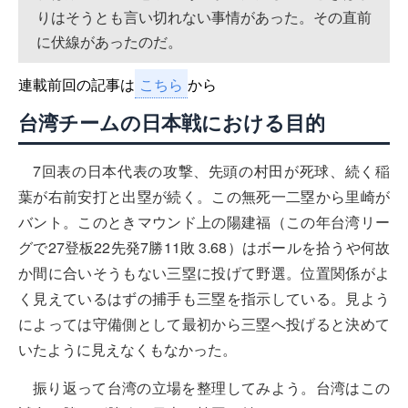
りはそうとも言い切れない事情があった。その直前
に伏線があったのだ。
連載前回の記事は
こちら
から
台湾チームの日本戦における目的
7回表の日本代表の攻撃、先頭の村田が死球、続く稲
葉が右前安打と出塁が続く。この無死一二塁から里崎が
バント。このときマウンド上の陽建福（この年台湾リー
グで27登板22先発7勝11敗 3.68）はボールを拾うや何故
か間に合いそうもない三塁に投げて野選。位置関係がよ
く見えているはずの捕手も三塁を指示している。見よう
によっては守備側として最初から三塁へ投げると決めて
いたように見えなくもなかった。
振り返って台湾の立場を整理してみよう。台湾はこの