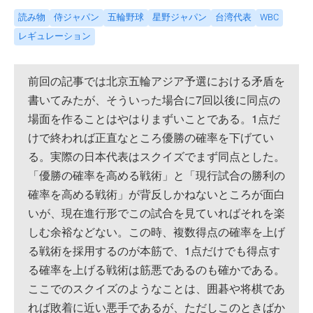
読み物
侍ジャパン
五輪野球
星野ジャパン
台湾代表
WBC
レギュレーション
前回の記事では北京五輪アジア予選における矛盾を
書いてみたが、そういった場合に7回以後に同点の
場面を作ることはやはりまずいことである。1点だ
けで終われば正直なところ優勝の確率を下げてい
る。実際の日本代表はスクイズでまず同点とした。
「優勝の確率を高める戦術」と「現行試合の勝利の
確率を高める戦術」が背反しかねないところが面白
いが、現在進行形でこの試合を見ていればそれを楽
しむ余裕などない。この時、複数得点の確率を上げ
る戦術を採用するのが本筋で、1点だけでも得点す
る確率を上げる戦術は筋悪であるのも確かである。
ここでのスクイズのようなことは、囲碁や将棋であ
れば敗着に近い悪手であるが、ただしこのときばか