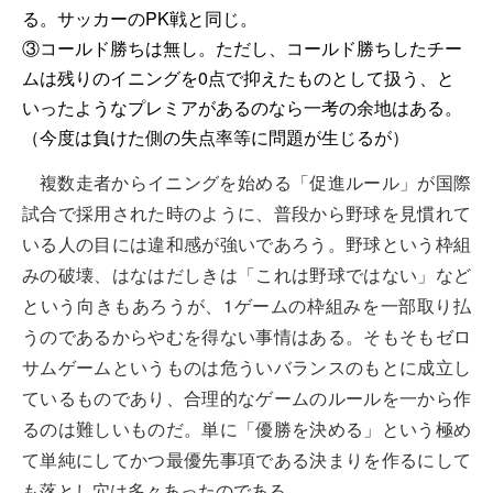
る。サッカーのPK戦と同じ。
③コールド勝ちは無し。ただし、コールド勝ちしたチー
ムは残りのイニングを0点で抑えたものとして扱う、と
いったようなプレミアがあるのなら一考の余地はある。
（今度は負けた側の失点率等に問題が生じるが）
複数走者からイニングを始める「促進ルール」が国際
試合で採用された時のように、普段から野球を見慣れて
いる人の目には違和感が強いであろう。野球という枠組
みの破壊、はなはだしきは「これは野球ではない」など
という向きもあろうが、1ゲームの枠組みを一部取り払
うのであるからやむを得ない事情はある。そもそもゼロ
サムゲームというものは危ういバランスのもとに成立し
ているものであり、合理的なゲームのルールを一から作
るのは難しいものだ。単に「優勝を決める」という極め
て単純にしてかつ最優先事項である決まりを作るにして
も落とし穴は多々あったのである。