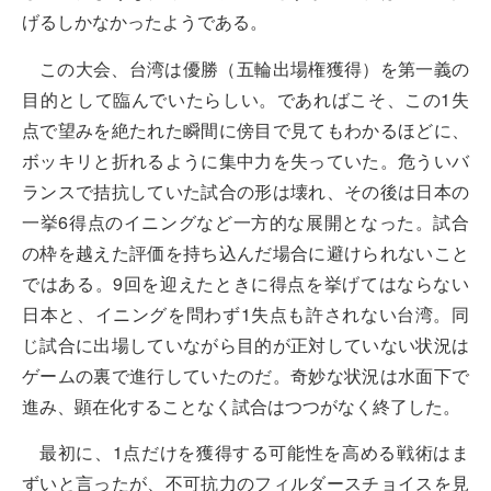
げるしかなかったようである。
この大会、台湾は優勝（五輪出場権獲得）を第一義の
目的として臨んでいたらしい。であればこそ、この1失
点で望みを絶たれた瞬間に傍目で見てもわかるほどに、
ボッキリと折れるように集中力を失っていた。危ういバ
ランスで拮抗していた試合の形は壊れ、その後は日本の
一挙6得点のイニングなど一方的な展開となった。試合
の枠を越えた評価を持ち込んだ場合に避けられないこと
ではある。9回を迎えたときに得点を挙げてはならない
日本と、イニングを問わず1失点も許されない台湾。同
じ試合に出場していながら目的が正対していない状況は
ゲームの裏で進行していたのだ。奇妙な状況は水面下で
進み、顕在化することなく試合はつつがなく終了した。
最初に、1点だけを獲得する可能性を高める戦術はま
ずいと言ったが、不可抗力のフィルダースチョイスを見