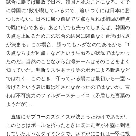
試合に勝てば勝敗で日本、韓国と並ぶことになる。すで
に韓国に1敗を喫しているので、追いつくには日本に勝
つしかない。日本に勝つ前提で失点を見れば初回の時点
で既に6点である。あと1点でも失ってしまえば、韓国の
失点を上回るためこの試合の結果に関係なく台湾は敗退
が決まる。この場合、勝ってもムダなのであるから「1
失点ならまだ同点」などという生ぬるい状況ではなかっ
たのだ。当然のことながら台湾チームはそのことをよく
知っていた。判断ミスやあせり等のポカによる野選など
ではなく、このとき、守っている陽には最初から一塁へ
投げるという選択肢は許されなかったのではないか。言
わば不可抗力のフィルダースチョイス（矛盾した言葉の
ようだが）。
直後にサブローのスクイズが決まったわけであるが、
このときはボールを拾ったときに既に走者が本塁に到達
していたようなタイミングで、さすがにこれは一塁に投