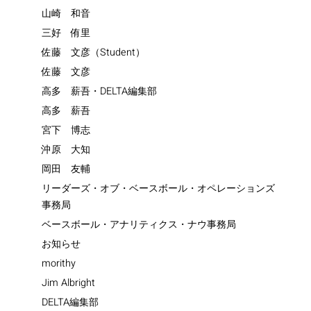
山崎 和音
三好 侑里
佐藤 文彦（Student）
佐藤 文彦
高多 薪吾・DELTA編集部
高多 薪吾
宮下 博志
沖原 大知
岡田 友輔
リーダーズ・オブ・ベースボール・オペレーションズ
事務局
ベースボール・アナリティクス・ナウ事務局
お知らせ
morithy
Jim Albright
DELTA編集部