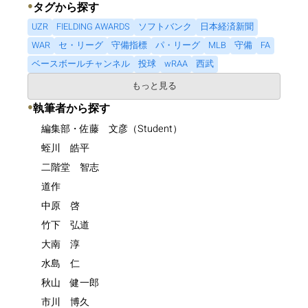
●
タグから探す
UZR
FIELDING AWARDS
ソフトバンク
日本経済新聞
WAR
セ・リーグ
守備指標
パ・リーグ
MLB
守備
FA
ベースボールチャンネル
投球
wRAA
西武
もっと見る
●
執筆者から探す
編集部・佐藤 文彦（Student）
蛭川 皓平
二階堂 智志
道作
中原 啓
竹下 弘道
大南 淳
水島 仁
秋山 健一郎
市川 博久