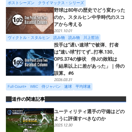
ポストシーズン
クライマックス・シリーズ
野球は80年の歴史でどう変わった
のか。スタルヒン中学時代のスコ
アから考える
2021.10.01
ヴィクトル・スタルヒン
読み物
読み物
川上哲治
投手は“遅い速球”で被弾、打者
は“速い球”打てず…打率.130、
OPS.374の惨状 侍Jの敗戦は
「結果以上に差があった」｜侍の
誤算。#6
2026.03.31
Full-Count+
WBC
侍ジャパン
速球
平均球速
道作
の関連記事
ユーティリティ選手の守備はどの
ように評価すべきなのか
2025.12.30