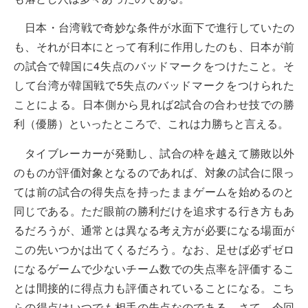
日本・台湾戦で奇妙な条件が水面下で進行していたの
も、それが日本にとって有利に作用したのも、日本が前
の試合で韓国に4失点のバッドマークをつけたこと。そ
して台湾が韓国戦で5失点のバッドマークをつけられた
ことによる。日本側から見れば2試合の合わせ技での勝
利（優勝）といったところで、これは力勝ちと言える。
タイブレーカーが発動し、試合の枠を越えて勝敗以外
のものが評価対象となるのであれば、対象の試合に限っ
ては前の試合の得失点を持ったままゲームを始めるのと
同じである。ただ眼前の勝利だけを追求する行き方もあ
るだろうが、通常とは異なる考え方が必要になる場面が
この先いつかは出てくるだろう。なお、足せば必ずゼロ
になるゲームで少ないチーム数での失点率を評価するこ
とは間接的に得点力も評価されていることになる。こち
らの得点はいつでも相手の失点なのである。さて、今回