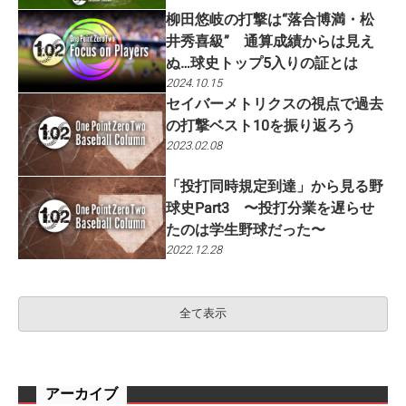
柳田悠岐の打撃は“落合博満・松
井秀喜級” 通算成績からは見え
ぬ…球史トップ5入りの証とは
2024.10.15
セイバーメトリクスの視点で過去
の打撃ベスト10を振り返ろう
2023.02.08
「投打同時規定到達」から見る野
球史Part3 〜投打分業を遅らせ
たのは学生野球だった〜
2022.12.28
全て表示
アーカイブ