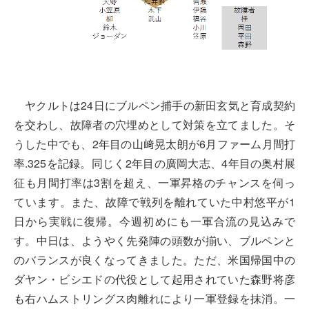
ヤクルトは24日にブルペン捕手の新田玄気と育成契約
を交わし、故障者の穴埋めとして対策を立てました。そ
うした中でも、2年目の山﨑晃太朗が6月ファーム月間打
率.325を記録。同じく2年目の廣岡大志、4年目の奥村展
征も月間打率は3割を超え、一軍昇格のチャンスを伺っ
ています。また、故障で戦列を離れていた中村悠平が1
日から実戦に復帰。今週初めにも一軍合流の見込みで
す。中日は、ようやく先発陣の頭数が揃い、ブルペンと
のバランスが良くなってきました。ただ、米国帰国中の
ダヤン・ビシエドの代役として起用されていた森野将彦
も右ハムストリングス肉離れにより一軍登録を抹消。一