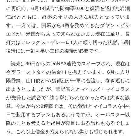
に再転向。6月14試合で防御率0.00と復活を遂げた岩瀬
仁紀とともに、終盤の守りの大きな戦力となっていま
す。一方では、開幕から4番を務めてきたダヤン・ビシ
エドが、米国から戻って来られないまま現在に至り、長
打力はアレックス・ゲレーロ1人に頼り切った状態。5割
復帰には一刻も早い主砲の復帰が必要です。
読売は30日からのDeNA3連戦でスイープされ、現在は
今季ワーストタイの借金11を抱えています。6月に入り
陽岱鋼、山口俊とFA獲得組が一軍に合流し、巻き返しに
出ようとしましたが、菅野智之とマイルズ・マイコラス
が先発した試合で1勝も挙げられなかったのは大きな誤
算。今週からの9連戦では、その菅野とマイコラスを中4
日で起用するプランもあるようですが、オールスター以
降のことも考えると起用が裏目に出る恐れもあるでしょ
う。これ以上借金を抱えられない焦りも感じられます。