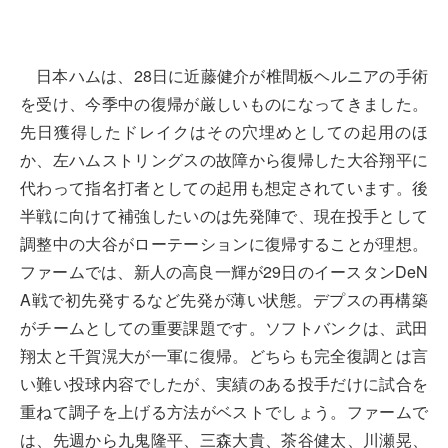
日本ハムは、28日に近藤健介が椎間板ヘルニアの手術
を受け、今季中の復帰が厳しいものになってきました。
先日獲得したドレイクはその穴埋めとしての起用のほ
か、左ハムストリングスの故障から復帰した大谷翔平に
代わって指名打者としての起用も想定されています。後
半戦に向けて補強したいのは先発陣で、現在投手として
調整中の大谷がローテーションに復帰することが理想。
ファームでは、新人の高良一輝が29日のイースタンDeN
A戦で初先発するなど先発が薄い状態。デプスの再構築
がチームとしての重要課題です。ソフトバンクは、武田
翔太と千賀滉大が一軍に復帰。どちらも完全復調とは言
い難い投球内容でしたが、実績のある投手だけに試合を
重ねて調子を上げる方法がベストでしょう。ファームで
は、先週から九鬼隆平、三森大貴、茶谷健太、川瀬晃、