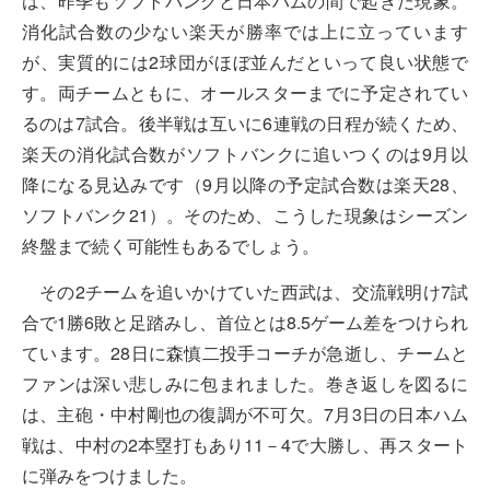
は、昨季もソフトバンクと日本ハムの間で起きた現象。
消化試合数の少ない楽天が勝率では上に立っています
が、実質的には2球団がほぼ並んだといって良い状態で
す。両チームともに、オールスターまでに予定されてい
るのは7試合。後半戦は互いに6連戦の日程が続くため、
楽天の消化試合数がソフトバンクに追いつくのは9月以
降になる見込みです（9月以降の予定試合数は楽天28、
ソフトバンク21）。そのため、こうした現象はシーズン
終盤まで続く可能性もあるでしょう。
その2チームを追いかけていた西武は、交流戦明け7試
合で1勝6敗と足踏みし、首位とは8.5ゲーム差をつけられ
ています。28日に森慎二投手コーチが急逝し、チームと
ファンは深い悲しみに包まれました。巻き返しを図るに
は、主砲・中村剛也の復調が不可欠。7月3日の日本ハム
戦は、中村の2本塁打もあり11－4で大勝し、再スタート
に弾みをつけました。