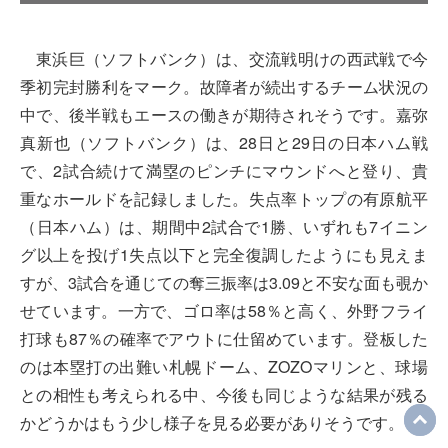
東浜巨（ソフトバンク）は、交流戦明けの西武戦で今
季初完封勝利をマーク。故障者が続出するチーム状況の
中で、後半戦もエースの働きが期待されそうです。嘉弥
真新也（ソフトバンク）は、28日と29日の日本ハム戦
で、2試合続けて満塁のピンチにマウンドへと登り、貴
重なホールドを記録しました。失点率トップの有原航平
（日本ハム）は、期間中2試合で1勝、いずれも7イニン
グ以上を投げ1失点以下と完全復調したようにも見えま
すが、3試合を通じての奪三振率は3.09と不安な面も覗か
せています。一方で、ゴロ率は58％と高く、外野フライ
打球も87％の確率でアウトに仕留めています。登板した
のは本塁打の出難い札幌ドーム、ZOZOマリンと、球場
との相性も考えられる中、今後も同じような結果が残る
かどうかはもう少し様子を見る必要がありそうです。