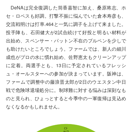
DeNAは完全復調した筒香嘉智に加え、桑原将志、ホ
セ・ロペスも好調。打撃不振に悩んでいた倉本寿彦も、
交流戦明けは打率.464と一気に調子を上げて来ました。
投手陣も、石田健大が2試合続けて好投と明るい材料が
出始め、スペンサー・パットン不在のブルペンを少しで
も助けたいところでしょう。ファームでは、新人の細川
成也がプロの水に慣れ始め、佐野恵太もクリーンアップ
に定着。両選手とも、13日に予定されているフレッシ
ュ・オールスターへの参加が決まっています。阪神は、
ファームで調整中の藤浪晋太郎が2日のウエスタン中日
戦で危険球退場処分に。制球難に対する悩みは深刻なも
のと見られ、ひょっとすると今季中の一軍復帰は見込め
なくなるかもしれません。