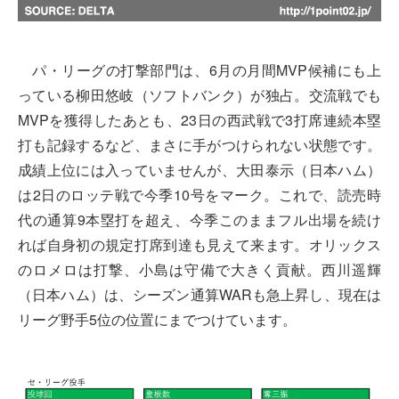
パ・リーグの打撃部門は、6月の月間MVP候補にも上
っている柳田悠岐（ソフトバンク）が独占。交流戦でも
MVPを獲得したあとも、23日の西武戦で3打席連続本塁
打も記録するなど、まさに手がつけられない状態です。
成績上位には入っていませんが、大田泰示（日本ハム）
は2日のロッテ戦で今季10号をマーク。これで、読売時
代の通算9本塁打を超え、今季このままフル出場を続け
れば自身初の規定打席到達も見えて来ます。オリックス
のロメロは打撃、小島は守備で大きく貢献。西川遥輝
（日本ハム）は、シーズン通算WARも急上昇し、現在は
リーグ野手5位の位置にまでつけています。