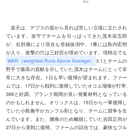
楽天は、デプスの面から見れば苦しい立場に立たされ
ています。攻守でチームを引っぱってきた茂木栄五郎
が、右肘痛により現在も登録抹消中。1番には島内宏明
が入り、遊撃の穴は三好匠が埋めています。現時点でも
WAR（weighted Runs Above Average）
3.1とチームの
野手で最高の貢献を示していた茂木はチームにとって非
常に大きな存在。1日も早い復帰が望まれます。ファー
ムでは、17日から戦列に復帰していたオコエ瑠偉が打率.
368と好調。ブランク期間が良い発奮材料となっている
のかもしれません。オリックスは、15日から一軍復帰し
ていた小島脩平がカンフル剤となり、チームに競争を生
んでいます。また、腰痛のため離脱していた吉田正尚が
27日から実戦に復帰。ファームの試合では、豪快なフル