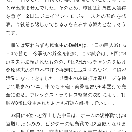
とが出来ませんでした。そのため、球団は新外国人獲得
を急ぎ、2日にジェイソン・ロジャースとの契約を発
表。今後巻き返しができるかを左右する戦力となりそう
です。
順位は変わらずも躍進中のDeNAは、1日の巨人戦に6
－4で勝ち、今季初の貯金を記録。この試合は、8回に3
点を失い逆転されたものの、9回2死からチャンスを広げ
桑原将志の満塁本塁打で再逆転に成功するなど、打線が
活発になってきました。期間中の本塁打は両リーグを通
じて最多の17本。中でも主砲・筒香嘉智が5本塁打で完
全に復活。アレックス・ラミレス監督の決断により、打
順が3番に変更されたあとも好調を維持しています。
23日に4位へと浮上した中日は、ホームの阪神戦では3
連勝したものの、ビジターの広島戦では3連敗となりま
した。投手陣では、交流戦明けから又吉克樹がブルペン