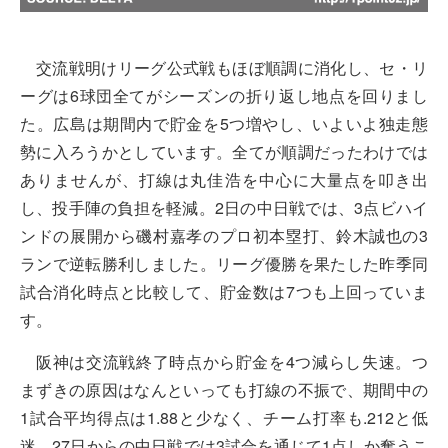
交流戦明けリーグ公式戦もほぼ順調に消化し、セ・リ
ーグは6球団全てがシーズンの折り返し地点を回りまし
た。広島は期間内で貯金を5つ増やし、いよいよ独走態
勢に入ろうかとしています。全てが順調だったわけでは
ありませんが、打線は丸佳浩を中心に大量点を叩き出
し、投手陣の負担を軽減。2日の中日戦では、3点ビハイ
ンドの展開から磯村嘉孝のプロ初本塁打、鈴木誠也の3
ランで逆転勝利しました。リーグ優勝を果たした昨季同
試合消化時点と比較して、貯金数は7つも上回っていま
す。
阪神は交流戦終了時点から貯金を4つ減らし失速。つ
まずきの原因はなんといっても打線の不振で、期間中の
1試合平均得点は1.88と少なく、チーム打率も.212と低
迷。27日からの中日戦では3試合を通じて1点しか奪うこ