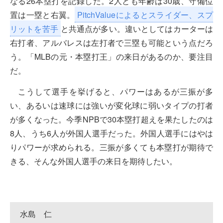
なる26本塁打を記録した。2人とも年齢は30歳、守備位
置は一塁と右翼。
PitchValueによるとスライダー、スプ
リットを苦手
と共通点が多い。違いとしてはカーターは
右打者、アルバレスは左打者で三塁も可能という点だろ
う。「MLBの元・本塁打王」の来日があるのか、要注目
だ。
こうして選手を挙げると、パワーはあるが三振が多
い、あるいは速球には強いが変化球に弱いタイプの打者
が多くなった。今季NPBで30本塁打超えを果たしたのは
8人、うち6人が外国人選手だった。外国人選手にはやは
りパワーが求められる。三振が多くても本塁打が期待で
きる、そんな外国人選手の来日を期待したい。
水島 仁