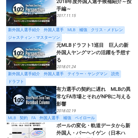
2018年度外国人選手候補紹介～投
手編～
2017.11.15
新外国人選手紹介
外国人選手
MLB
補強
クリス・メドレン
ジャスティン・マスターソン
元MLBドラフト1巡目 巨人の新
外国人ヤングマンの活躍を予想す
る
2018.01.24
新外国人選手紹介
外国人選手
テイラー・ヤングマン
読売
ドラフト
有力選手の契約に遅れ MLBの異
常なFA市場とそれがNPBに与える
影響
2018.02.19
MLB
契約
FA
外国人選手
補強
ペイロール
ボールの変化・軌道データから新
外国人・バーヘイゲン（日本ハ