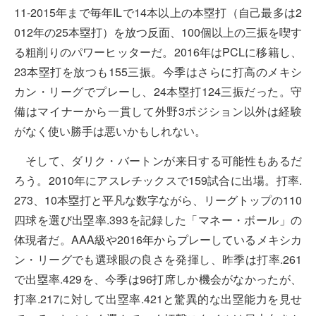
11-2015年まで毎年ILで14本以上の本塁打（自己最多は2
012年の25本塁打）を放つ反面、100個以上の三振を喫す
る粗削りのパワーヒッターだ。2016年はPCLに移籍し、
23本塁打を放つも155三振。今季はさらに打高のメキシ
カン・リーグでプレーし、24本塁打124三振だった。守
備はマイナーから一貫して外野3ポジション以外は経験
がなく使い勝手は悪いかもしれない。
そして、ダリク・バートンが来日する可能性もあるだ
ろう。2010年にアスレチックスで159試合に出場。打率.
273、10本塁打と平凡な数字ながら、リーグトップの110
四球を選び出塁率.393を記録した「マネー・ボール」の
体現者だ。AAA級や2016年からプレーしているメキシカ
ン・リーグでも選球眼の良さを発揮し、昨季は打率.261
で出塁率.429を、今季は96打席しか機会がなかったが、
打率.217に対して出塁率.421と驚異的な出塁能力を見せ