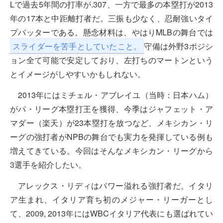
Lで過去5年間の打率が.307、一方で最多の本塁打が2013
年の17本と中距離打者だ。三振も少なく、忍耐強いタイ
プバッターである。懸念材料は、やはりMLBの舞台では
スライダーを苦手としていたこと。
守備は外野3ポジシ
ョン全て可能で安定しており、左打ちのマートンという
とイメージがしやすいかもしれない。
2013年にはミチェル・アブレイユ（当時：日本ハム）
がパ・リーグ本塁打王を獲得、今季はジャフェット・ア
マダー（楽天）が23本塁打を放つなど、メキシカン・リ
ーグの強打者がNPBの舞台でも実力を発揮している例も
増えてきている。今回はそんなメキシカン・リーグから
3選手を紹介したい。
アレックス・リディはパワー溢れる強打者だ。イタリ
ア生まれ、イタリア育ち初のメジャー・リーガーとし
て、2009, 2013年にはWBCイタリア代表にも選ばれてい