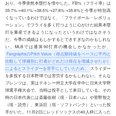
おり、今季突然本塁打を増やした。FB%（フライ率）は
35.7%→40.1%→38.5%→27.8%→35.6%と今季が特別高
くなっているわけではなく、「フライボール・レボリュ
ーション」でフライを多く打つように心がけた結果本塁
打を量産できるようになったというわけではなさそう
だ。今季の成績はもしかするとできすぎなのかもしれな
い。MLBでは通算90打席の機会しかなかったが、
FangraphsのPitch Value（得点期待値をベースに平均と
比較して球種別に打者がどれだけ得点を増減させたか）
によるとスライダーを苦手にしていたため、
スライダー
を多投する日本野球では苦労するかもしれない。そんな
ブレンツは、実はテネシー州立大学在学中に日米大学野
球選手権大会で、当時は投手として来日している。その
時の日本代表には斎藤佑樹（現・日本ハム）や菅野智之
（現・読売）、東浜巨（現・ソフトバンク）といった投
手がいた。11月2日にレッドソックスの40人枠に入った