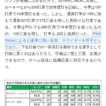
シンフが候補に上がるだろう。2016年にMLBに昇格し、
ルーキーながら330打席で20本塁打を記録し、今季は197
打席で14本塁打を放った。しかし、通算打率が.195に加
えて通算527打席で175三振を喫した荒削りな打者であ
る。今季はPCLでも283打席で19本塁打を放ったもの
の、105三振を喫し、打率も.202と低調だった。
Pitch
Valueによると速球に強い反面、スライダーを苦手とし
ており、
下位打線での一発長打を期待できる選手として
打線に置くのはありだろう。守備は二塁と三塁、左翼が
できるので、チーム状況に臨機応変に対応できるだろ
う。