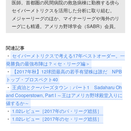
医師。首都圏の民間病院の救急病棟に勤務する傍ら
セイバーメトリクスを活用した分析に取り組む。
メジャーリーグのほか、マイナーリーグや海外のリ
ーグにも精通。アメリカ野球学会（SABR）会員。
関連記事
・
セイバーメトリクスで考える17年ベストオーダー。一
発勝負の最強布陣は？＜セ・リーグ編＞
・
【2017年秋】12球団最高の若手有望株は誰だ NPB
トップ・プロスペクト40
・
王貞治とクーパーズタウン：パート1 Sadaharu Oh
and Cooperstown, Part I ～王はアメリカ野球殿堂入りに
値するか～
・
1.02レビュー［2017年のパ・リーグ総括］
・
1.02レビュー［2017年のセ・リーグ総括］