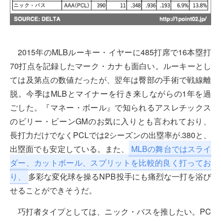
2015年のMLBルーキー・イヤーに485打席で16本塁打
70打点を記録したマーク・カナも面白い。ルーキーとし
ては及第点の数値だったが、翌年は臀部の手術で戦線離
脱。今季はMLBとマイナーを行き来しながらの1年を過
ごした。『マネー・ボール』で知られるアスレチックス
のビリー・ビーンGMのお気に入りとも言われており、
長打力だけでなくPCLでは2シーズンの出塁率が.380と、
出塁面でも安定している。また、
MLBの舞台ではスライ
ダー、カットボール、スプリットを比較的良く打ってお
り、
多彩な変化球を操るNPB投手にも痛烈な一打を浴び
せることができそうだ。
巧打者タイプとしては、ニック・バスを推したい。PC