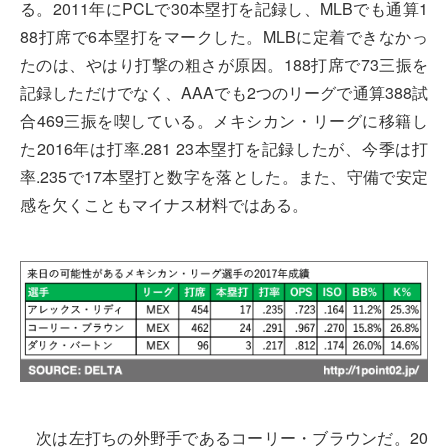
る。2011年にPCLで30本塁打を記録し、MLBでも通算1
88打席で6本塁打をマークした。MLBに定着できなかっ
たのは、やはり打撃の粗さが原因。188打席で73三振を
記録しただけでなく、AAAでも2つのリーグで通算388試
合469三振を喫している。メキシカン・リーグに移籍し
た2016年は打率.281 23本塁打を記録したが、今季は打
率.235で17本塁打と数字を落とした。また、守備で安定
感を欠くこともマイナス材料ではある。
次は左打ちの外野手であるコーリー・ブラウンだ。20