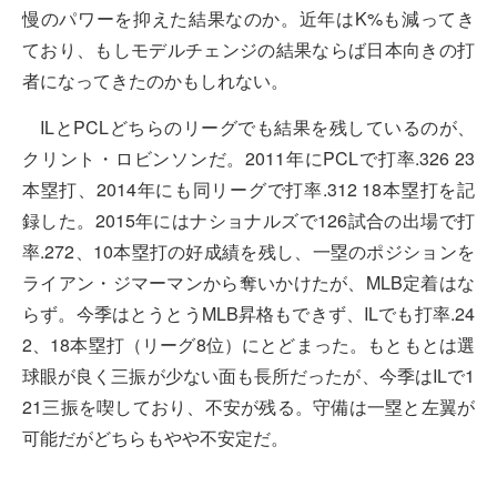
慢のパワーを抑えた結果なのか。近年はK%も減ってき
ており、もしモデルチェンジの結果ならば日本向きの打
者になってきたのかもしれない。
ILとPCLどちらのリーグでも結果を残しているのが、
クリント・ロビンソンだ。2011年にPCLで打率.326 23
本塁打、2014年にも同リーグで打率.312 18本塁打を記
録した。2015年にはナショナルズで126試合の出場で打
率.272、10本塁打の好成績を残し、一塁のポジションを
ライアン・ジマーマンから奪いかけたが、MLB定着はな
らず。今季はとうとうMLB昇格もできず、ILでも打率.24
2、18本塁打（リーグ8位）にとどまった。もともとは選
球眼が良く三振が少ない面も長所だったが、今季はILで1
21三振を喫しており、不安が残る。守備は一塁と左翼が
可能だがどちらもやや不安定だ。