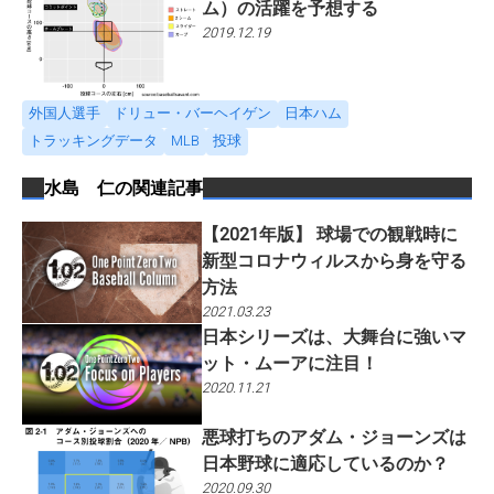
ム）の活躍を予想する
2019.12.19
外国人選手
ドリュー・バーヘイゲン
日本ハム
トラッキングデータ
MLB
投球
水島 仁
の関連記事
【2021年版】 球場での観戦時に
新型コロナウィルスから身を守る
方法
2021.03.23
日本シリーズは、大舞台に強いマ
ット・ムーアに注目！
2020.11.21
悪球打ちのアダム・ジョーンズは
日本野球に適応しているのか？
2020.09.30