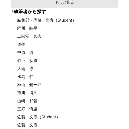
もっと見る
●
執筆者から探す
編集部・佐藤 文彦（Student）
蛭川 皓平
二階堂 智志
道作
中原 啓
竹下 弘道
大南 淳
水島 仁
秋山 健一郎
市川 博久
山崎 和音
三好 侑里
佐藤 文彦（Student）
佐藤 文彦