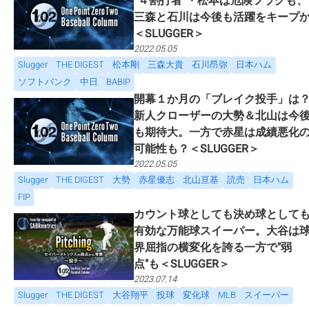
“４割打者”・松本は危険フラグも、
三森と石川は今後も活躍をキープ
＜SLUGGER＞
2022.05.05
Slugger
THE DIGEST
松本剛
三森大貴
石川昂弥
日本ハム
ソフトバンク
中日
BABIP
開幕１か月の「ブレイク投手」は
新人クローザーの大勢＆北山は今
も期待大。一方で赤星は成績悪化
可能性も？＜SLUGGER＞
2022.05.05
Slugger
THE DIGEST
大勢
赤星優志
北山亘基
読売
日本ハム
FIP
カウント球としても決め球として
有効な万能球スイーパー。大谷は
界屈指の横変化を誇る一方で"弱
点"も＜SLUGGER＞
2023.07.14
Slugger
THE DIGEST
大谷翔平
投球
変化球
MLB
スイーパー