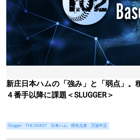
新庄日本ハムの「強み」と「弱点」。
４番手以降に課題＜SLUGGER＞
Slugger
THE DIGEST
日本ハム
得失点差
万波中正