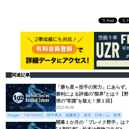
関連記事
「勝ち星＝投手の実力」にあらず
勝利による評価の“限界”とは？【野
球の“常識”を疑え！第１回】
2022.06.06
Slugger
THE DIGEST
田中将大
加藤貴之
楽天
日本ハム
投球
開幕１か月の「ブレイク野手」は