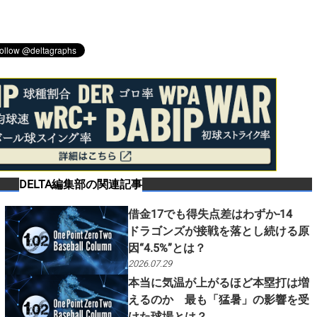
DELTA編集部
の関連記事
。
借金17でも得失点差はわずか-14
ドラゴンズが接戦を落とし続ける原
因“4.5%”とは？
2026.07.29
本当に気温が上がるほど本塁打は増
えるのか 最も「猛暑」の影響を受
？
けた球場とは？