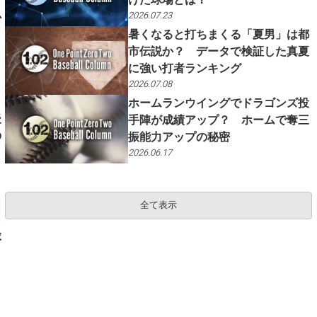
か
2026.07.23
暑くなると打ちまくる「夏男」は都
市伝説か？ データで検証した真夏
に強い打者ランキング
2026.07.08
？
ホームランウイングでドラゴンズ投
後
手陣が成績アップ？ ホームで奪三
の
振能力アップの秘密
2026.06.17
全て表示
も
球