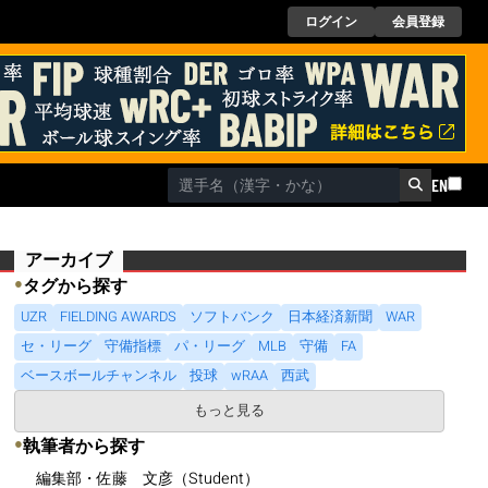
ログイン
会員登録
EN
アーカイブ
●
タグから探す
UZR
FIELDING AWARDS
ソフトバンク
日本経済新聞
WAR
セ・リーグ
守備指標
パ・リーグ
MLB
守備
FA
ベースボールチャンネル
投球
wRAA
西武
もっと見る
●
執筆者から探す
編集部・佐藤 文彦（Student）