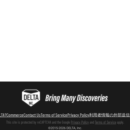
LTA?
Commerce
Contact Us
Terms of Service
Privacy Policy
利用者情報の外部送信
This site is protected by reCAPTCHA and the Google
Privacy Policy
and
Terms of Service
apply.
©2015-2026 DELTA, Inc.