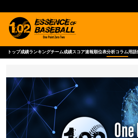
トップ
成績ランキング
チーム成績
スコア速報
順位表
分析コラム
用語