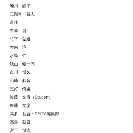
蛭川 皓平
二階堂 智志
道作
中原 啓
竹下 弘道
大南 淳
水島 仁
秋山 健一郎
市川 博久
山崎 和音
三好 侑里
佐藤 文彦（Student）
佐藤 文彦
高多 薪吾・DELTA編集部
高多 薪吾
宮下 博志