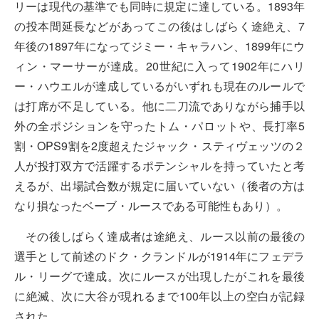
リーは現代の基準でも同時に規定に達している。1893年
の投本間延長などがあってこの後はしばらく途絶え、7
年後の1897年になってジミー・キャラハン、1899年にウ
ィン・マーサーが達成。20世紀に入って1902年にハリ
ー・ハウエルが達成しているがいずれも現在のルールで
は打席が不足している。他に二刀流でありながら捕手以
外の全ポジションを守ったトム・パロットや、長打率5
割・OPS9割を2度超えたジャック・スティヴェッツの２
人が投打双方で活躍するポテンシャルを持っていたと考
えるが、出場試合数が規定に届いていない（後者の方は
なり損なったベーブ・ルースである可能性もあり）。
その後しばらく達成者は途絶え、ルース以前の最後の
選手として前述のドク・クランドルが1914年にフェデラ
ル・リーグで達成。次にルースが出現したがこれを最後
に絶滅、次に大谷が現れるまで100年以上の空白が記録
された。