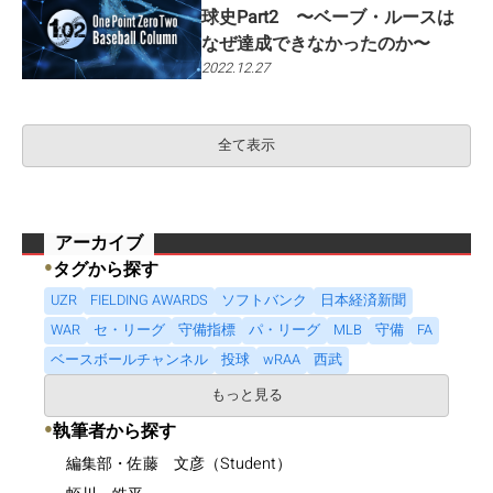
球史Part2 〜ベーブ・ルースは
なぜ達成できなかったのか〜
2022.12.27
全て表示
アーカイブ
●
タグから探す
UZR
FIELDING AWARDS
ソフトバンク
日本経済新聞
WAR
セ・リーグ
守備指標
パ・リーグ
MLB
守備
FA
ベースボールチャンネル
投球
wRAA
西武
もっと見る
●
執筆者から探す
編集部・佐藤 文彦（Student）