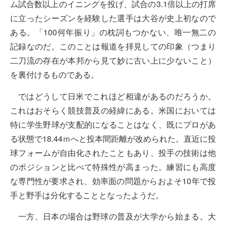
ム試合数以上のイニングを投げ、試合の3.1倍以上の打席
に立ったシーズンを経験した選手は大谷が史上初なので
ある。「100何年振り」の枕詞もつかない、唯一無二の
記録なのだ。このことは報道を拝見しての印象（つまり
二刀流の存在が本邦から見て妙に古い上に少ないこと）
を裏付けるものである。
ではどうして日米でこれほど相違があるのだろうか。
これはおそらく競技普及の経緯にある。米国においては
特に学生野球が支配的になることはなく、既にプロがあ
る状態で18.44ｍへと投本間距離が改められた。直近に投
球フォームが自由化されたこともあり、投手の技術は他
のポジションと比べて特殊性が高まった。練習にも高度
な専門性が要求され、効率面の問題からおよそ10年で投
手と野手は分化することとなったようだ。
一方、日本の場合は野球の普及が大学から始まる。大