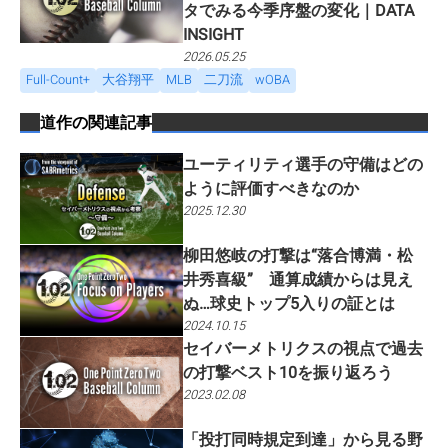
タでみる今季序盤の変化｜DATA
INSIGHT
2026.05.25
Full-Count+
大谷翔平
MLB
二刀流
wOBA
道作
の関連記事
ユーティリティ選手の守備はどの
ように評価すべきなのか
2025.12.30
柳田悠岐の打撃は“落合博満・松
井秀喜級” 通算成績からは見え
ぬ…球史トップ5入りの証とは
2024.10.15
セイバーメトリクスの視点で過去
の打撃ベスト10を振り返ろう
2023.02.08
「投打同時規定到達」から見る野