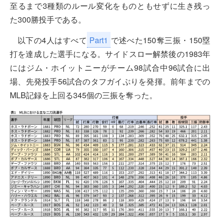
至るまで3種類のルール変化をものともせずに生き残っ
た300勝投手である。
以下の4人はすべて
Part1
で述べた150奪三振・150塁
打を達成した選手になる。サイドスロー解禁後の1983年
にはジム・ホイットニーがチーム98試合中96試合に出
場、先発投手56試合のタフガイぶりを発揮。前年までの
MLB記録を上回る345個の三振を奪った。