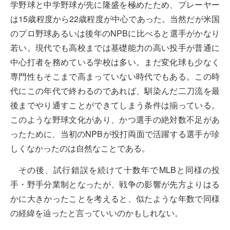
学野球と中学野球が先に隆盛を極めたため、プレーヤー
は15歳程度から22歳程度が中心であった。当然だが米国
のプロ野球あるいは後年のNPBに比べると選手がかなり
若い。現代でも高校までは基礎能力の高い投手が普通に
中心打者を務めている学校は多い。まだ変化球も少なく
専門性もそこまで高まっていない時代でもある。この時
代にこの年代で終わるのであれば、馴染んだ二刀流を最
後までやり通すことができてしまう条件は揃っている。
このような野球文化があり、かつ選手の絶対数不足があ
ったために、当初のNPBが投打両面で活躍する選手が珍
しくなかったのは自然なことである。
その後、試行錯誤を続けて十数年でMLBと同様の投
手・野手分業制となったが、戦争の影響が先方よりはる
かに大きかったことを考えると、似たような年数で同様
の経緯を辿ったと言っていいのかもしれない。