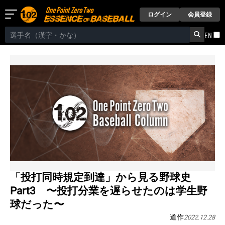
ログイン
会員登録
EN
「投打同時規定到達」から見る野球史
Part3 〜投打分業を遅らせたのは学生野
球だった〜
道作
2022.12.28