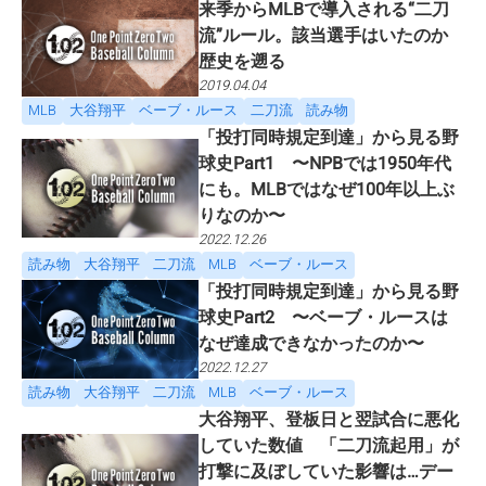
来季からMLBで導入される“二刀
流”ルール。該当選手はいたのか
歴史を遡る
2019.04.04
MLB
大谷翔平
ベーブ・ルース
二刀流
読み物
「投打同時規定到達」から見る野
球史Part1 〜NPBでは1950年代
にも。MLBではなぜ100年以上ぶ
りなのか〜
2022.12.26
読み物
大谷翔平
二刀流
MLB
ベーブ・ルース
「投打同時規定到達」から見る野
球史Part2 〜ベーブ・ルースは
なぜ達成できなかったのか〜
2022.12.27
読み物
大谷翔平
二刀流
MLB
ベーブ・ルース
大谷翔平、登板日と翌試合に悪化
していた数値 「二刀流起用」が
打撃に及ぼしていた影響は…デー