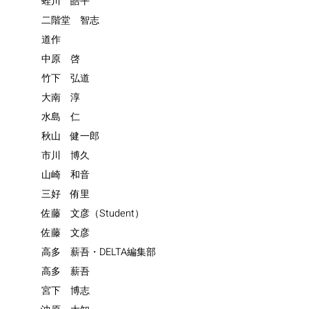
蛭川 皓平
二階堂 智志
道作
中原 啓
竹下 弘道
大南 淳
水島 仁
秋山 健一郎
市川 博久
山崎 和音
三好 侑里
佐藤 文彦（Student）
佐藤 文彦
高多 薪吾・DELTA編集部
高多 薪吾
宮下 博志