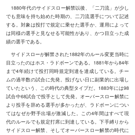
1880年代のサイドスロー解禁以後、「二刀流」が少し
でも意味を持ち始めた時期の、二刀流選手について記述
する。対象は投打で規定に乗せた選手か、運用によって
は同様の選手と見なせる可能性があり、かつ目立った成
績の選手である。
サイドスローが解禁された1882年のルール変更当時に
目立ったのはホス・ラドボーンである。1881年から84年
まで4年続けて投打同時規定到達を達成している。チー
ムの過半数の試合に先発。投げない日に副業的に出場し
ていたという、この時代の典型タイプだ。1883年には98
試合中68試合で投手として先発。オーバースロー解禁に
より投手を辞める選手が多かったが、ラドボーンについ
てはなぜか野手出場が激減した。この4年間はすべて現
代のルールでも規定打席に到達している。下手縛りから
サイドスロー解禁、そしてオーバースロー解禁の時代に