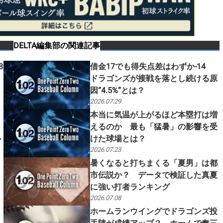
DELTA編集部
の関連記事
8
借金17でも得失点差はわずか-14
ドラゴンズが接戦を落とし続ける原
因“4.5%”とは？
2026.07.29
本当に気温が上がるほど本塁打は増
えるのか 最も「猛暑」の影響を受
けた球場とは？
少
2026.07.23
暑くなると打ちまくる「夏男」は都
市伝説か？ データで検証した真夏
に強い打者ランキング
2026.07.08
ホームランウイングでドラゴンズ投