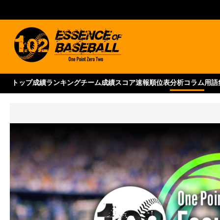
トップ
成績ランキング
チーム成績
スコア速報
順位表
分析コラム
用語