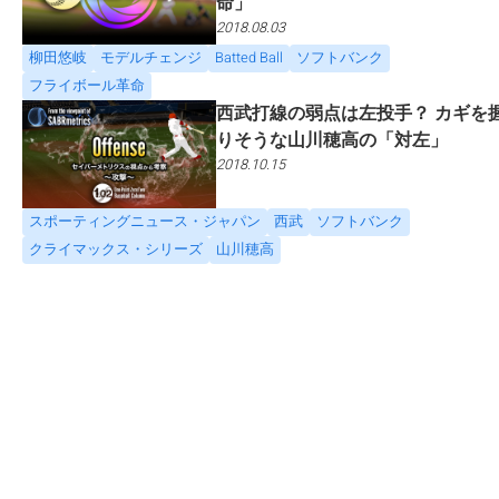
命」
2018.08.03
柳田悠岐
モデルチェンジ
Batted Ball
ソフトバンク
フライボール革命
西武打線の弱点は左投手？ カギを
りそうな山川穂高の「対左」
2018.10.15
スポーティングニュース・ジャパン
西武
ソフトバンク
クライマックス・シリーズ
山川穂高