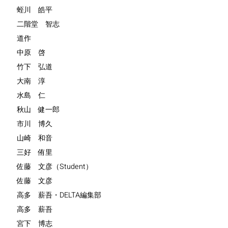
蛭川 皓平
二階堂 智志
道作
中原 啓
竹下 弘道
大南 淳
水島 仁
秋山 健一郎
市川 博久
山崎 和音
三好 侑里
佐藤 文彦（Student）
佐藤 文彦
高多 薪吾・DELTA編集部
高多 薪吾
宮下 博志