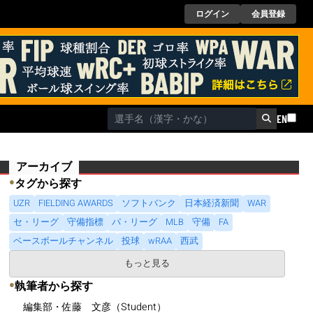
ログイン
会員登録
EN
アーカイブ
●
タグから探す
UZR
FIELDING AWARDS
ソフトバンク
日本経済新聞
WAR
セ・リーグ
守備指標
パ・リーグ
MLB
守備
FA
ベースボールチャンネル
投球
wRAA
西武
もっと見る
●
執筆者から探す
編集部・佐藤 文彦（Student）