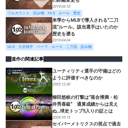
の距離変更も
2019.03.10
フルカウント
読み物
MLB
ルール
歴史
来季からMLBで導入される“二刀
流”ルール。該当選手はいたのか
歴史を遡る
2019.04.04
MLB
大谷翔平
ベーブ・ルース
二刀流
読み物
道作
の関連記事
ユーティリティ選手の守備はどの
ように評価すべきなのか
2025.12.30
柳田悠岐の打撃は“落合博満・松
井秀喜級” 通算成績からは見え
ぬ…球史トップ5入りの証とは
2024.10.15
セイバーメトリクスの視点で過去