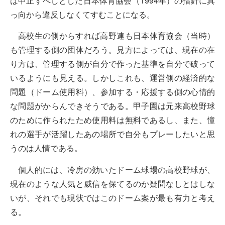
は中止すべしとした日本体育協会（1994年）の指針に真
っ向から違反しなくてすむことになる。
高校生の側からすれば高野連も日本体育協会（当時）
も管理する側の団体だろう。見方によっては、現在の在
り方は、管理する側が自分で作った基準を自分で破って
いるようにも見える。しかしこれも、運営側の経済的な
問題（ドーム使用料）、参加する・応援する側の心情的
な問題がからんできそうである。甲子園は元来高校野球
のために作られたため使用料は無料であるし、また、憧
れの選手が活躍したあの場所で自分もプレーしたいと思
うのは人情である。
個人的には、冷房の効いたドーム球場の高校野球が、
現在のような人気と威信を保てるのか疑問なしとはしな
いが、それでも現状ではこのドーム案が最も有力と考え
る。