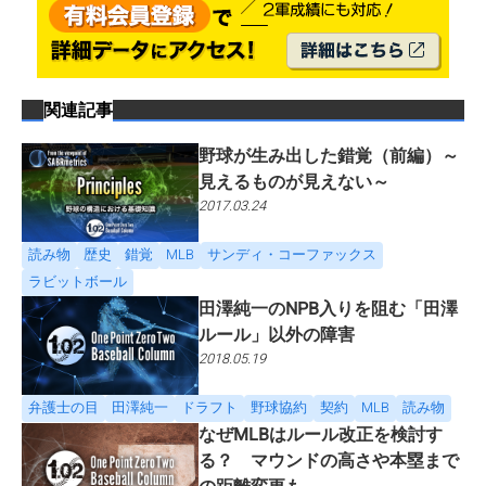
関連記事
野球が生み出した錯覚（前編）～
見えるものが見えない～
2017.03.24
読み物
歴史
錯覚
MLB
サンディ・コーファックス
ラビットボール
田澤純一のNPB入りを阻む「田澤
ルール」以外の障害
2018.05.19
弁護士の目
田澤純一
ドラフト
野球協約
契約
MLB
読み物
なぜMLBはルール改正を検討す
る？ マウンドの高さや本塁まで