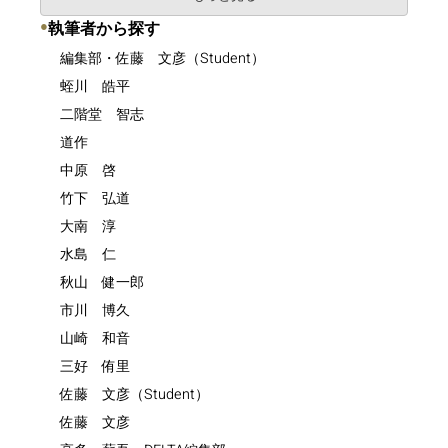
●
執筆者から探す
編集部・佐藤 文彦（Student）
蛭川 皓平
二階堂 智志
道作
中原 啓
竹下 弘道
大南 淳
水島 仁
秋山 健一郎
市川 博久
山崎 和音
三好 侑里
佐藤 文彦（Student）
佐藤 文彦