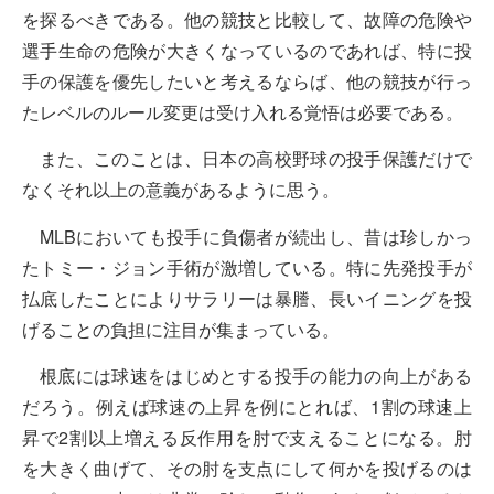
を探るべきである。他の競技と比較して、故障の危険や
選手生命の危険が大きくなっているのであれば、特に投
手の保護を優先したいと考えるならば、他の競技が行っ
たレベルのルール変更は受け入れる覚悟は必要である。
また、このことは、日本の高校野球の投手保護だけで
なくそれ以上の意義があるように思う。
MLBにおいても投手に負傷者が続出し、昔は珍しかっ
たトミー・ジョン手術が激増している。特に先発投手が
払底したことによりサラリーは暴謄、長いイニングを投
げることの負担に注目が集まっている。
根底には球速をはじめとする投手の能力の向上がある
だろう。例えば球速の上昇を例にとれば、1割の球速上
昇で2割以上増える反作用を肘で支えることになる。肘
を大きく曲げて、その肘を支点にして何かを投げるのは