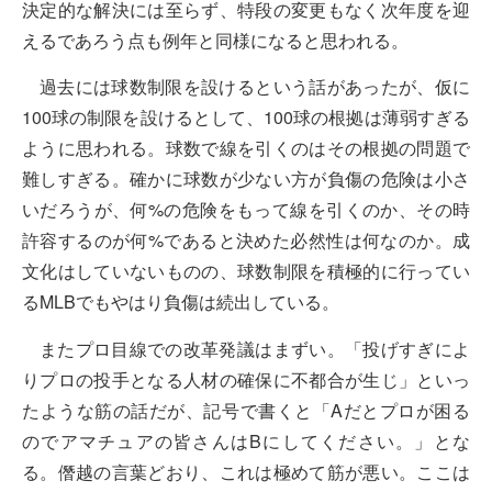
決定的な解決には至らず、特段の変更もなく次年度を迎
えるであろう点も例年と同様になると思われる。
過去には球数制限を設けるという話があったが、仮に
100球の制限を設けるとして、100球の根拠は薄弱すぎる
ように思われる。球数で線を引くのはその根拠の問題で
難しすぎる。確かに球数が少ない方が負傷の危険は小さ
いだろうが、何%の危険をもって線を引くのか、その時
許容するのが何%であると決めた必然性は何なのか。成
文化はしていないものの、球数制限を積極的に行ってい
るMLBでもやはり負傷は続出している。
またプロ目線での改革発議はまずい。「投げすぎによ
りプロの投手となる人材の確保に不都合が生じ」といっ
たような筋の話だが、記号で書くと「Aだとプロが困る
のでアマチュアの皆さんはBにしてください。」とな
る。僭越の言葉どおり、これは極めて筋が悪い。ここは