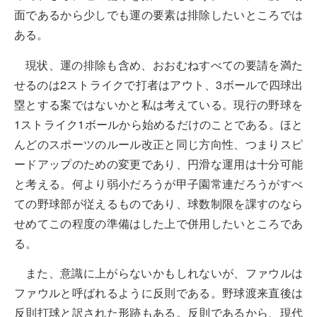
面であるから少しでも運の要素は排除したいところでは
ある。
現状、運の排除も含め、おおむねすべての要請を満た
せるのは2ストライクで打者はアウト、3ボールで四球出
塁とする案ではないかと私は考えている。現行の野球を
1ストライク1ボールから始めるだけのことである。ほと
んどのスポーツのルール改正と同じ方向性、つまりスピ
ードアップのための変更であり、円滑な運用は十分可能
と考える。何より弱小だろうが甲子園常連だろうがすべ
ての野球部が従えるものであり、球数制限を課すのなら
せめてこの程度の準備はした上で併用したいところであ
る。
また、意識に上がらないかもしれないが、ファウルは
ファウルと呼ばれるように反則である。野球渡来直後は
反則打球と訳された形跡もある。反則であるから、現代