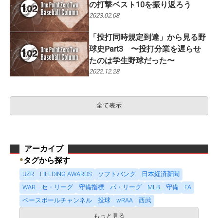
の打撃ベスト10を振り返ろう
2023.02.08
「投打同時規定到達」から見る野
球史Part3 〜投打分業を遅らせ
たのは学生野球だった〜
2022.12.28
全て表示
アーカイブ
●
タグから探す
UZR
FIELDING AWARDS
ソフトバンク
日本経済新聞
WAR
セ・リーグ
守備指標
パ・リーグ
MLB
守備
FA
ベースボールチャンネル
投球
wRAA
西武
もっと見る