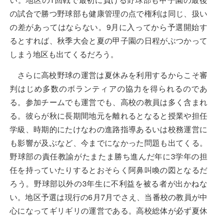
の試合で勝つ野球部も健康管理の点で権利は同じ、扱い
の差があってはならない。9月に入ってから予選開始す
るとすれば、秋季大会と夏の甲子園の日程がぶつかって
しまう地区も出てくるだろう。
さらに高校野球の運営は夏休みを利用するからこそ審
判はじめ多数のボランティアの協力を得られるのであ
る。参加チームでも運営でも、高校の教員は多く含まれ
る。彼らが秋に長期間地元を離れるとなると授業や担任
学級、時期的にたけなわの進路指導あるいは校務運営に
も影響が及ぶなど、今までになかった問題も出てくる。
野球部の責任教諭がたまたま勝ち進んだ年に3学年の担
任を持っていたりするとおそらく阿鼻叫喚の図となるだ
ろう。野球部以外の3年生に不利益を被る者が出かねな
い。地区予選は現行の6月7月でさえ、当番校の教員が中
心になってギリギリの運営である。高校総体が必ず夏休