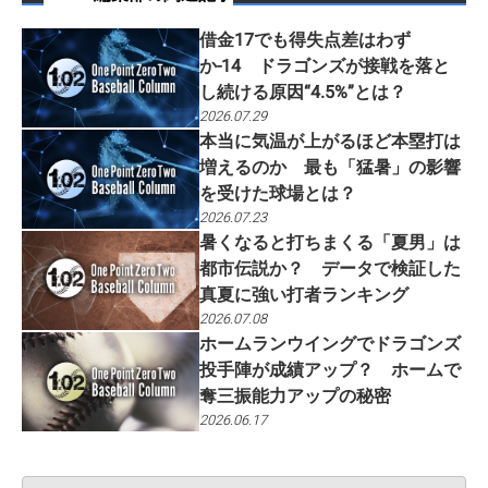
借金17でも得失点差はわず
か-14 ドラゴンズが接戦を落と
し続ける原因“4.5%”とは？
2026.07.29
本当に気温が上がるほど本塁打は
増えるのか 最も「猛暑」の影響
を受けた球場とは？
2026.07.23
暑くなると打ちまくる「夏男」は
都市伝説か？ データで検証した
真夏に強い打者ランキング
2026.07.08
ホームランウイングでドラゴンズ
投手陣が成績アップ？ ホームで
奪三振能力アップの秘密
2026.06.17