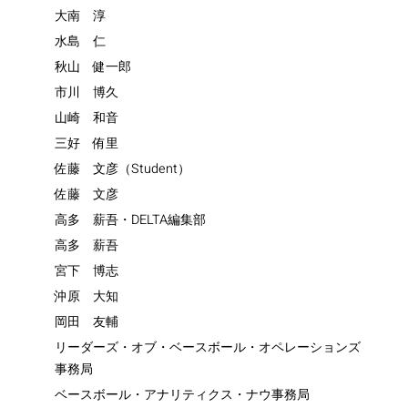
大南 淳
水島 仁
秋山 健一郎
市川 博久
山崎 和音
三好 侑里
佐藤 文彦（Student）
佐藤 文彦
高多 薪吾・DELTA編集部
高多 薪吾
宮下 博志
沖原 大知
岡田 友輔
リーダーズ・オブ・ベースボール・オペレーションズ
事務局
ベースボール・アナリティクス・ナウ事務局