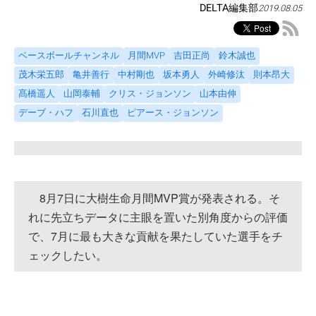
DELTA編集部
2019.08.05
ベースボールチャンネル
月間MVP
吉田正尚
鈴木誠也
茂木栄五郎
亀井善行
中村剛也
坂本勇人
外崎修汰
則本昂大
髙橋遥人
山岡泰輔
クリス・ジョンソン
山本由伸
デーブ・ハフ
石川直也
ピアース・ジョンソン
8月7日に大樹生命月間MVP賞が発表される。そ
れに先立ちデータに主眼を置いた別角度からの評価
で、7月に最も大きな貢献を果たしていた選手をチ
ェックしたい。