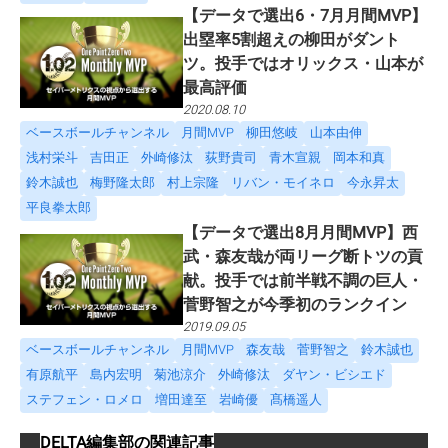
【データで選出6・7月月間MVP】
出塁率5割超えの柳田がダント
ツ。投手ではオリックス・山本が
最高評価
2020.08.10
ベースボールチャンネル
月間MVP
柳田悠岐
山本由伸
浅村栄斗
吉田正
外崎修汰
荻野貴司
青木宣親
岡本和真
鈴木誠也
梅野隆太郎
村上宗隆
リバン・モイネロ
今永昇太
平良拳太郎
【データで選出8月月間MVP】西
武・森友哉が両リーグ断トツの貢
献。投手では前半戦不調の巨人・
菅野智之が今季初のランクイン
2019.09.05
ベースボールチャンネル
月間MVP
森友哉
菅野智之
鈴木誠也
有原航平
島内宏明
菊池涼介
外崎修汰
ダヤン・ビシエド
ステフェン・ロメロ
増田達至
岩崎優
髙橋遥人
DELTA編集部
の関連記事