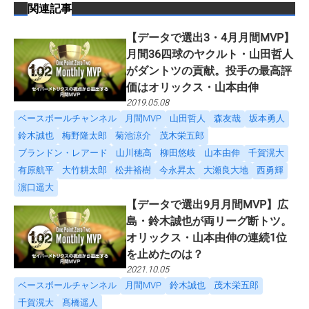
関連記事
【データで選出3・4月月間MVP】
月間36四球のヤクルト・山田哲人
がダントツの貢献。投手の最高評
価はオリックス・山本由伸
2019.05.08
ベースボールチャンネル
月間MVP
山田哲人
森友哉
坂本勇人
鈴木誠也
梅野隆太郎
菊池涼介
茂木栄五郎
ブランドン・レアード
山川穂高
柳田悠岐
山本由伸
千賀滉大
有原航平
大竹耕太郎
松井裕樹
今永昇太
大瀬良大地
西勇輝
濵口遥大
【データで選出9月月間MVP】広
島・鈴木誠也が両リーグ断トツ。
オリックス・山本由伸の連続1位
を止めたのは？
2021.10.05
ベースボールチャンネル
月間MVP
鈴木誠也
茂木栄五郎
千賀滉大
髙橋遥人