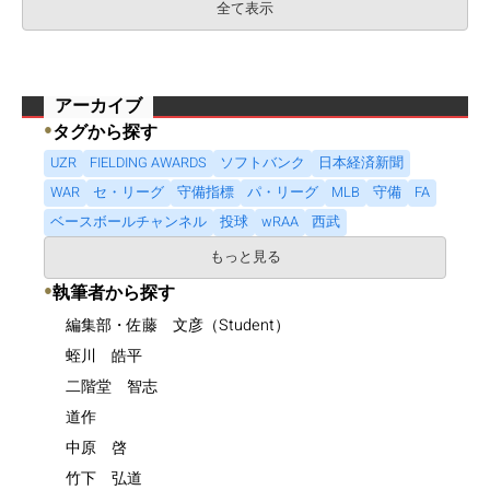
全て表示
アーカイブ
●
タグから探す
UZR
FIELDING AWARDS
ソフトバンク
日本経済新聞
WAR
セ・リーグ
守備指標
パ・リーグ
MLB
守備
FA
ベースボールチャンネル
投球
wRAA
西武
もっと見る
●
執筆者から探す
編集部・佐藤 文彦（Student）
蛭川 皓平
二階堂 智志
道作
中原 啓
竹下 弘道