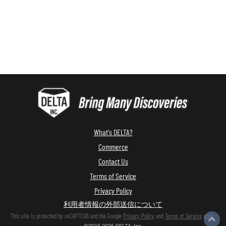
What's DELTA?
Commerce
Contact Us
Terms of Service
Privacy Policy
利用者情報の外部送信について
This site is protected by reCAPTCHA and the Google
Privacy Policy
and
Terms of Service
apply.