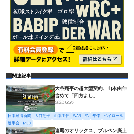
関連記事
大谷翔平の超大型契約、山本由伸
含めて「四方よし」
2023.12.26
日本経済新聞
大谷翔平
山本由伸
WAR
FA
年俸
ペイロール
選手会
MLB
連覇のオリックス、ブルペン底上