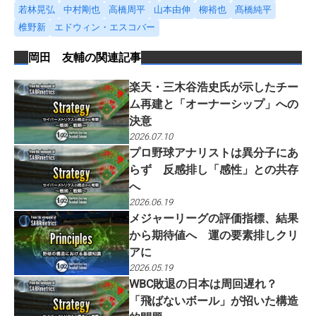
若林晃弘
中村剛也
高橋周平
山本由伸
柳裕也
髙橋純平
椎野新
エドウィン・エスコバー
岡田 友輔
の関連記事
楽天・三木谷浩史氏が示したチー
ム再建と「オーナーシップ」への
決意
2026.07.10
プロ野球アナリストは異分子にあ
らず 反感排し「感性」との共存
へ
2026.06.19
メジャーリーグの評価指標、結果
から期待値へ 運の要素排しクリ
アに
2026.05.19
WBC敗退の日本は周回遅れ？
「飛ばないボール」が招いた構造