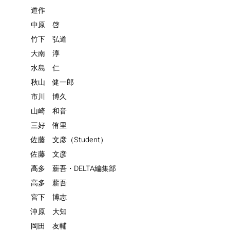
道作
中原 啓
竹下 弘道
大南 淳
水島 仁
秋山 健一郎
市川 博久
山崎 和音
三好 侑里
佐藤 文彦（Student）
佐藤 文彦
高多 薪吾・DELTA編集部
高多 薪吾
宮下 博志
沖原 大知
岡田 友輔