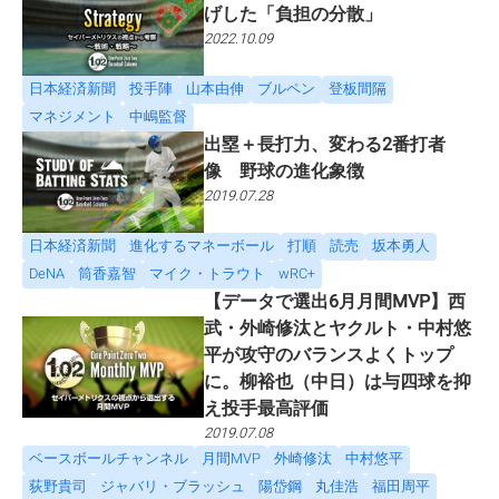
げした「負担の分散」
2022.10.09
日本経済新聞
投手陣
山本由伸
ブルペン
登板間隔
マネジメント
中嶋監督
出塁＋長打力、変わる2番打者
像 野球の進化象徴
2019.07.28
日本経済新聞
進化するマネーボール
打順
読売
坂本勇人
DeNA
筒香嘉智
マイク・トラウト
wRC+
【データで選出6月月間MVP】西
武・外崎修汰とヤクルト・中村悠
平が攻守のバランスよくトップ
に。柳裕也（中日）は与四球を抑
え投手最高評価
2019.07.08
ベースボールチャンネル
月間MVP
外崎修汰
中村悠平
荻野貴司
ジャバリ・ブラッシュ
陽岱鋼
丸佳浩
福田周平