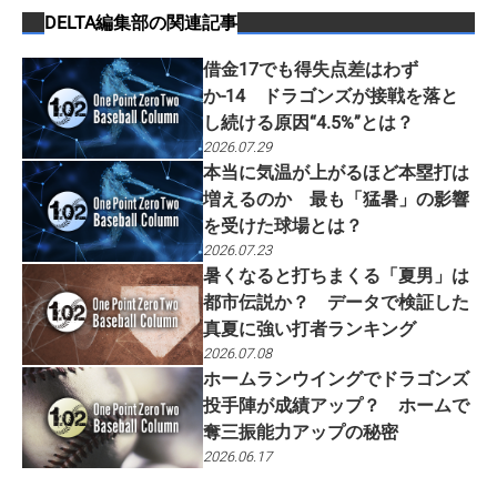
DELTA編集部
の関連記事
借金17でも得失点差はわず
か-14 ドラゴンズが接戦を落と
し続ける原因“4.5%”とは？
2026.07.29
本当に気温が上がるほど本塁打は
増えるのか 最も「猛暑」の影響
を受けた球場とは？
2026.07.23
暑くなると打ちまくる「夏男」は
都市伝説か？ データで検証した
真夏に強い打者ランキング
2026.07.08
ホームランウイングでドラゴンズ
投手陣が成績アップ？ ホームで
奪三振能力アップの秘密
2026.06.17