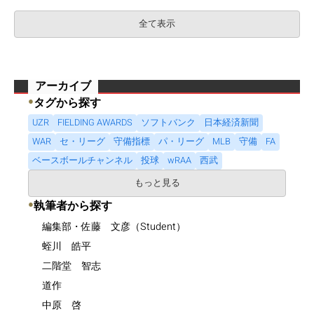
全て表示
アーカイブ
●
タグから探す
UZR
FIELDING AWARDS
ソフトバンク
日本経済新聞
WAR
セ・リーグ
守備指標
パ・リーグ
MLB
守備
FA
ベースボールチャンネル
投球
wRAA
西武
もっと見る
●
執筆者から探す
編集部・佐藤 文彦（Student）
蛭川 皓平
二階堂 智志
道作
中原 啓