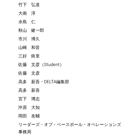
竹下 弘道
大南 淳
水島 仁
秋山 健一郎
市川 博久
山崎 和音
三好 侑里
佐藤 文彦（Student）
佐藤 文彦
高多 薪吾・DELTA編集部
高多 薪吾
宮下 博志
沖原 大知
岡田 友輔
リーダーズ・オブ・ベースボール・オペレーションズ
事務局