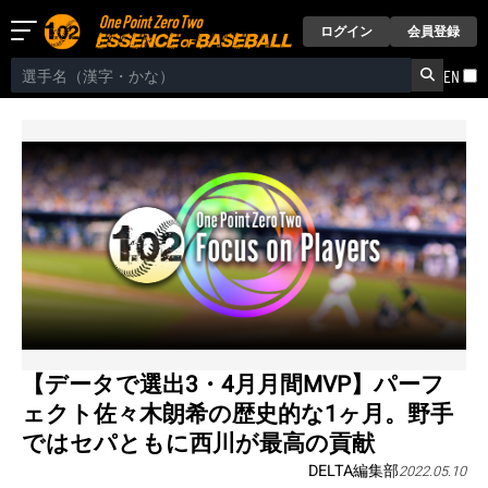
ログイン
会員登録
EN
【データで選出3・4月月間MVP】パーフ
ェクト佐々木朗希の歴史的な1ヶ月。野手
ではセパともに西川が最高の貢献
DELTA編集部
2022.05.10