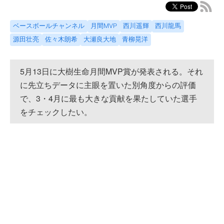
ベースボールチャンネル
月間MVP
西川遥輝
西川龍馬
源田壮亮
佐々木朗希
大瀬良大地
青柳晃洋
5月13日に大樹生命月間MVP賞が発表される。それ
に先立ちデータに主眼を置いた別角度からの評価
で、3・4月に最も大きな貢献を果たしていた選手
をチェックしたい。