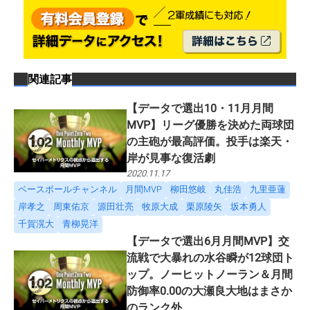
関連記事
【データで選出10・11月月間
MVP】リーグ優勝を決めた両球団
の主砲が最高評価。投手は楽天・
岸が見事な復活劇
2020.11.17
ベースボールチャンネル
月間MVP
柳田悠岐
丸佳浩
九里亜蓮
岸孝之
周東佑京
源田壮亮
牧原大成
栗原陵矢
坂本勇人
千賀滉大
青柳晃洋
【データで選出6月月間MVP】交
流戦で大暴れの水谷瞬が12球団ト
ップ。ノーヒットノーラン＆月間
防御率0.00の大瀬良大地はまさか
のランク外