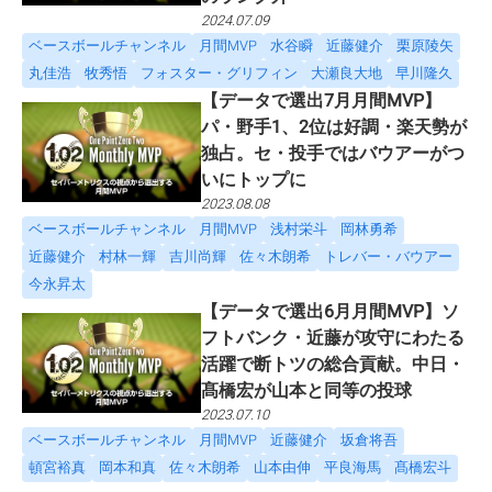
2024.07.09
ベースボールチャンネル
月間MVP
水谷瞬
近藤健介
栗原陵矢
丸佳浩
牧秀悟
フォスター・グリフィン
大瀬良大地
早川隆久
【データで選出7月月間MVP】
パ・野手1、2位は好調・楽天勢が
独占。セ・投手ではバウアーがつ
いにトップに
2023.08.08
ベースボールチャンネル
月間MVP
浅村栄斗
岡林勇希
近藤健介
村林一輝
吉川尚輝
佐々木朗希
トレバー・バウアー
今永昇太
【データで選出6月月間MVP】ソ
フトバンク・近藤が攻守にわたる
活躍で断トツの総合貢献。中日・
髙橋宏が山本と同等の投球
2023.07.10
ベースボールチャンネル
月間MVP
近藤健介
坂倉将吾
頓宮裕真
岡本和真
佐々木朗希
山本由伸
平良海馬
髙橋宏斗