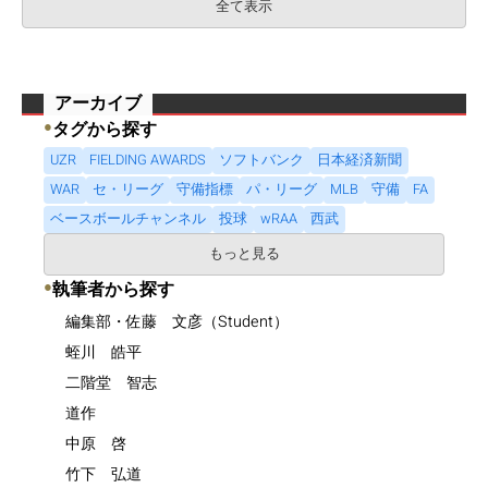
全て表示
アーカイブ
●
タグから探す
UZR
FIELDING AWARDS
ソフトバンク
日本経済新聞
WAR
セ・リーグ
守備指標
パ・リーグ
MLB
守備
FA
ベースボールチャンネル
投球
wRAA
西武
もっと見る
●
執筆者から探す
編集部・佐藤 文彦（Student）
蛭川 皓平
二階堂 智志
道作
中原 啓
竹下 弘道