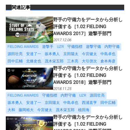
関連記事
野手の守備力をデータから分析し
評価する［1.02 FIELDING
AWARDS 2017］遊撃手部門
2017.12.06
FIELDING AWARDS
遊撃手
UZR
守備指標
遊撃守備
内野守備
源田壮亮
安達了一
坂本勇人
京田陽太
今宮健太
中島卓也
田中広輔
北條史也
茂木栄五郎
三木亮
大引啓次
倉本寿彦
野手の守備力をデータから分析し
評価する［1.02 FIELDING
AWARDS 2018］遊撃手部門
2018.11.25
FIELDING AWARDS
守備指標
内野守備
UZR
源田壮亮
坂本勇人
安達了一
京田陽太
中島卓也
西浦直亨
田中広輔
大和
藤岡裕大
今宮健太
茂木栄五郎
植田海
野手の守備力をデータから分析し
評価する［1.02 FIELDING