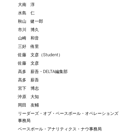
大南 淳
水島 仁
秋山 健一郎
市川 博久
山崎 和音
三好 侑里
佐藤 文彦（Student）
佐藤 文彦
高多 薪吾・DELTA編集部
高多 薪吾
宮下 博志
沖原 大知
岡田 友輔
リーダーズ・オブ・ベースボール・オペレーションズ
事務局
ベースボール・アナリティクス・ナウ事務局