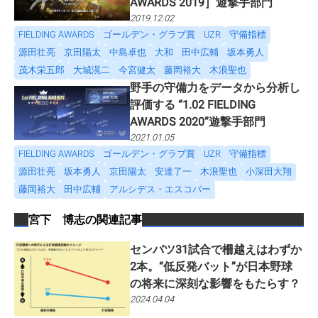
AWARDS 2019］遊撃手部門
2019.12.02
FIELDING AWARDS
ゴールデン・グラブ賞
UZR
守備指標
源田壮亮
京田陽太
中島卓也
大和
田中広輔
坂本勇人
茂木栄五郎
大城滉二
今宮健太
藤岡裕大
木浪聖也
野手の守備力をデータから分析し
評価する “1.02 FIELDING
AWARDS 2020”遊撃手部門
2021.01.05
FIELDING AWARDS
ゴールデン・グラブ賞
UZR
守備指標
源田壮亮
坂本勇人
京田陽太
安達了一
木浪聖也
小深田大翔
藤岡裕大
田中広輔
アルシデス・エスコバー
宮下 博志
の関連記事
センバツ31試合で柵越えはわずか
2本。“低反発バット”が日本野球
の将来に深刻な影響をもたらす？
2024.04.04