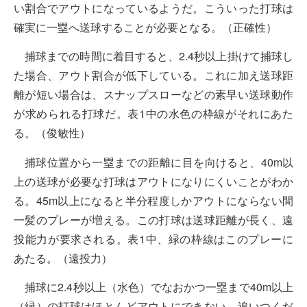
い割合でアウトになっているようだ。こういった打球は
確実に一塁へ送球することが必要となる。
（正確性）
捕球までの時間に着目すると、2.4秒以上掛けて捕球し
た場合、アウト割合が低下している。これに加え送球距
離が短い場合は、スナップスローなどの素早い送球動作
が求められる打球だ。表1中の水色の枠線がそれにあた
る。
（俊敏性）
捕球位置から一塁までの距離に目を向けると、40m以
上の送球が必要な打球はアウトになりにくいことがわか
る。45m以上になると半分程度しかアウトにならない間
一髪のプレーが増える。この打球は送球距離が長く、遠
投能力が要求される。表1中、緑の枠線はこのプレーに
あたる。
（遠投力）
捕球に2.4秒以上（水色）でなおかつ一塁まで40m以上
（緑）の打球はほとんどアウトにできない。追いつくだ