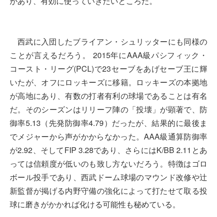
があり、有効に使っていきたいところだ。
西武に入団したブライアン・シュリッターにも同様の
ことが言えるだろう。 2015年にAAA級パシフィック・
コースト・リーグ(PCL)で23セーブをあげセーブ王に輝
いたが、オフにロッキーズに移籍。ロッキーズの本拠地
が高地にあり、有数の打者有利の球場であることは有名
だ。そのシーズンはリリーフ陣の「投壊」が顕著で、防
御率5.13（先発防御率4.79）だったが、結果的に最後ま
でメジャーから声がかからなかった。AAA級通算防御率
が2.92、そしてFIP 3.28であり、さらにはK/BB 2.11とあ
っては信頼度が低いのも致し方ないだろう。特徴はゴロ
ボール投手であり、西武ドーム球場のマウンド改修や辻
新監督が掲げる内野守備の強化によって打たせて取る投
球に磨きがかかれば化ける可能性も秘めている。