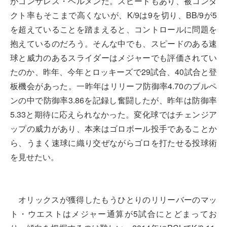
がゴンザレス・ヘルメンだ。スピードもあり、被コンタ
クト率もそこまで高くないが、K/9は9を切り、BB/9が5
を超えていることを踏まえると、コントロールに問題を
抱えているのだろう。そんな中でも、スピードのある速
球と威力のあるスライダーはメジャーでも評価されてい
たのか、昨年、今年とロッキーズで29試合、40試合と登
板機会があった。一昨年はリリーフ防御率4.70のブルペ
ンの中で防御率3.86を記録し奮闘したが、昨年は防御率
5.33と期待に応えられなかった。変化球ではチェンジア
ップの威力があり、本来はゴロボール投手であることか
ら、うまく速球に織り交ぜながらゴロを打たせる投球術
を見せたい。
オリックスが獲得したもうひとりのリリーバーのマッ
ト・ウエストはメジャー通算が5試合にとどまってお