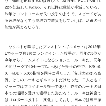
り、傾向を把握するのは難しい。2014年にPCLでK/9 11.
22を記録したものの、それ以降は数値が半減している。
昨年はコントロールが良い投手のようで、スピードがあ
る速球がなくても制球力で勝負をしていけば、活躍の可
能性が高まるだろう。
ヤクルトが獲得したプレストン・ギルメットは2013年I
Lでセーブ数3位にランクインした投手だ。同年の5位が
今年からチームメイトになるジョシュ・ルーキだ。同年
の同リーグで10セーブ以上あげた投手の中で、K/9 >9.
0、K/BB > 5.0の指標を同時に満たした「制球力のある豪
腕」はこのルーキとギルメットだけだった。二人ともメ
ジャーではフライボール投手であり、昨年のルーキの日
本での活躍を受けて獲得した形だろう。ルーキは神宮で
はゴロボール投手に「変化」しており、日本では奪三振