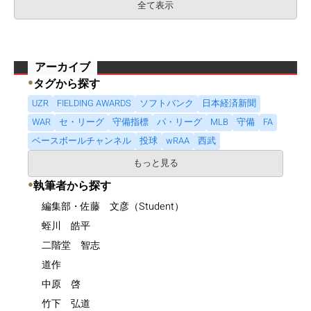
全て表示
アーカイブ
●
タグから探す
UZR
FIELDING AWARDS
ソフトバンク
日本経済新聞
WAR
セ・リーグ
守備指標
パ・リーグ
MLB
守備
FA
ベースボールチャンネル
投球
wRAA
西武
もっと見る
●
執筆者から探す
編集部・佐藤 文彦（Student）
蛭川 皓平
二階堂 智志
道作
中原 啓
竹下 弘道