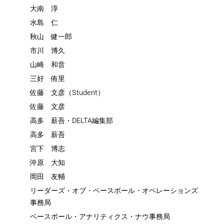
大南 淳
水島 仁
秋山 健一郎
市川 博久
山崎 和音
三好 侑里
佐藤 文彦（Student）
佐藤 文彦
高多 薪吾・DELTA編集部
高多 薪吾
宮下 博志
沖原 大知
岡田 友輔
リーダーズ・オブ・ベースボール・オペレーションズ
事務局
ベースボール・アナリティクス・ナウ事務局