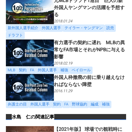
元MLBドラフト1巡目 巨人の新
外国人ヤングマンの活躍を予想す
る
2018.01.24
新外国人選手紹介
外国人選手
テイラー・ヤングマン
読売
ドラフト
有力選手の契約に遅れ MLBの異
常なFA市場とそれがNPBに与える
影響
2018.02.19
MLB
契約
FA
外国人選手
補強
ペイロール
外国人枠撤廃の前に乗り越えなけ
ればならない障壁
2016.11.29
弁護士の目
外国人選手
契約
FA
野球協約
編成
補強
水島 仁
の関連記事
【2021年版】 球場での観戦時に