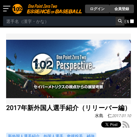
ログイン
会員登録
EN
2017年新外国人選手紹介（リリーバー編）
水島 仁
2017.01.10
新外国人選手紹介
外国人選手
救援投手
補強