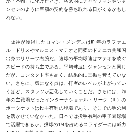
が「本物」に化けたとき、将来的にチャップマンやジャ
ンセンのように巨額の契約を勝ち取れる日がくるかもし
れない。
阪神が獲得したロマン・メンデスは昨年のラファエ
ル・ドリスやマルコス・マテオと同郷のドミニカ共和国
出身のリリーフ右腕だ。速球の平均球速はマテオを凌ぐ
スピードの持ち主である。平均球速はジャンセンと同じ
だが、コンタクト率も高く、結果的に三振を奪えていな
い。さらに、気になる点は、打者のレベルが上がってい
くほど、スタッツが悪化していくことだ。さらには、昨
年の主戦場だったインターナショナル・リーグ（IL）の
ポータケットは投手有利の球場であり、そこでの地の利
を活かせていなかった。日本では投手有利の甲子園球場
で活躍できるか。投球の1/4を占めるスライダーには威力