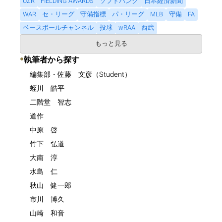
UZR
FIELDING AWARDS
ソフトバンク
日本経済新聞
WAR
セ・リーグ
守備指標
パ・リーグ
MLB
守備
FA
ベースボールチャンネル
投球
wRAA
西武
もっと見る
●
執筆者から探す
編集部・佐藤 文彦（Student）
蛭川 皓平
二階堂 智志
道作
中原 啓
竹下 弘道
大南 淳
水島 仁
秋山 健一郎
市川 博久
山崎 和音