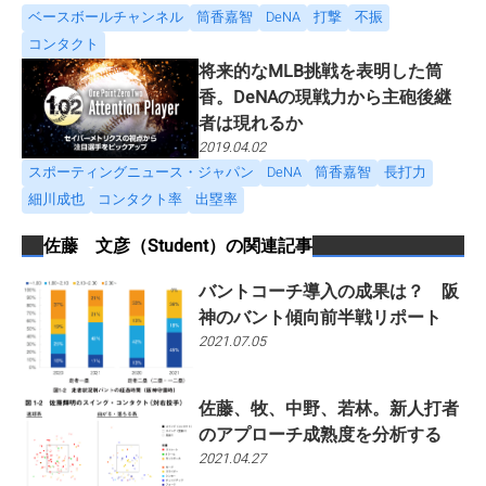
ベースボールチャンネル
筒香嘉智
DeNA
打撃
不振
コンタクト
将来的なMLB挑戦を表明した筒
香。DeNAの現戦力から主砲後継
者は現れるか
2019.04.02
スポーティングニュース・ジャパン
DeNA
筒香嘉智
長打力
細川成也
コンタクト率
出塁率
佐藤 文彦（Student）
の関連記事
バントコーチ導入の成果は？ 阪
神のバント傾向前半戦リポート
2021.07.05
佐藤、牧、中野、若林。新人打者
のアプローチ成熟度を分析する
2021.04.27