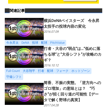
関連記事
横浜DeNAベイスターズ 今永昇
太投手の投球内容の変化
2016.07.09
今永昇太
DeNA
投球
配球
PitchValue
打者・大谷の“弱点”は…“低めに落
ちる球”と“大谷シフト”が攻略のカ
ギ？
2016.10.12
Full-Count
大谷翔平
打者
配球
フォーク
ホットゾーン
守備シフト
筒香、不振の実態。「逆方向への
ゴロ増加」の意味とは？ “巧
さ”が招く回り道の可能性【デー
タで解く野球の真実】
2017.04.28