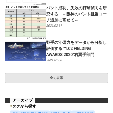
バント成功、失敗の打球傾向を研
究する ～阪神のバント担当コー
チ追加に寄せて～
2021.02.11
野手の守備力をデータから分析し
評価する “1.02 FIELDING
AWARDS 2020”右翼手部門
2021.01.06
全て表示
アーカイブ
●
タグから探す