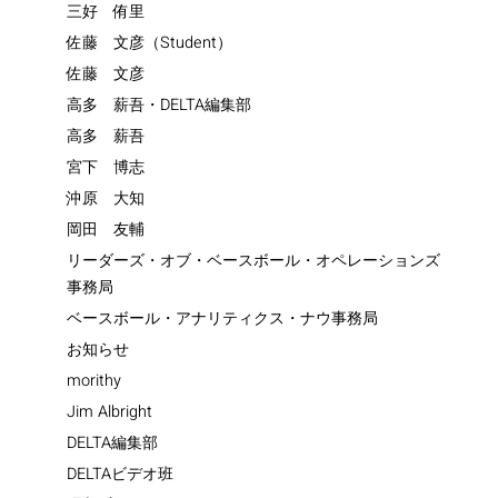
三好 侑里
佐藤 文彦（Student）
佐藤 文彦
高多 薪吾・DELTA編集部
高多 薪吾
宮下 博志
沖原 大知
岡田 友輔
リーダーズ・オブ・ベースボール・オペレーションズ
事務局
ベースボール・アナリティクス・ナウ事務局
お知らせ
morithy
Jim Albright
DELTA編集部
DELTAビデオ班