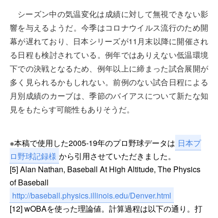
シーズン中の気温変化は成績に対して無視できない影
響を与えるようだ。今季はコロナウイルス流行のため開
幕が遅れており、日本シリーズが11月末以降に開催され
る日程も検討されている。例年ではありえない低温環境
下での決戦となるため、例年以上に締まった試合展開が
多く見られるかもしれない。前例のない試合日程による
月別成績のカーブは、季節のバイアスについて新たな知
見をもたらす可能性もありそうだ。
※本稿で使用した2005-19年のプロ野球データは
日本プ
ロ野球記録様
から引用させていただきました。
[5] Alan Nathan, Baseball At High Altitude, The Physics
of Baseball
http://baseball.physics.illinois.edu/Denver.html
[12] wOBAを使った理論値。計算過程は以下の通り。打