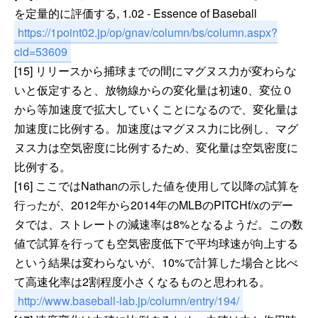
を定量的に評価する, 1.02 - Essence of Baseball
https://1point02.jp/op/gnav/column/bs/column.aspx?
cid=53609
[15] リリースから捕球までの間にマグヌス力が変わらな
いと仮定すると、放物線からの変化量は初速0、変位０
から等加速度で拡大していくことになるので、変化量は
加速度に比例する。加速度はマグヌス力に比例し、マグ
ヌス力は空気密度に比例するため、変化量は空気密度に
比例する。
[16] ここではNathanの示した値を使用して以降の試算を
行ったが、2012年から2014年のMLBのPITCHf/xのデー
タでは、ストレートの減速率は8%となるようだ。この数
値で試算を行っても空気密度低下で平均球速が向上する
という結果は変わらないが、10%で計算した場合と比べ
て高速化率は2割程度小さくなるものと思われる。
http://www.baseball-lab.jp/column/entry/194/