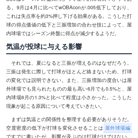
る。9月は4月に比べてwOBAconが.005低下しており、
これは失点率を約3%押し下げる効果がある。こうした打
球の得点価値の低下と三振増加の合わせ技によって、屋
内球場ではシーズン終盤に得点が減少するようだ。
気温が投球に与える影響
それでは、夏になると三振が増えるのはなぜだろう。
三振は発生に際して打球がほとんど絡まないため、打球
の変化では説明できない。また、三振増加の度合いは屋
外球場でも見られたものの最も高い6月でも0.5%と、屋
内球場8月の1.3%と比べて程度は小さかった。こうした
現象が起こる原因について考えていきたい。
まずは気温との関係性を整理する必要がありそうだ。
空度密度の低下が打球を変化させることは
屋外球場編
ですでに書いたが、影響が及ぶのは打球だけではない。