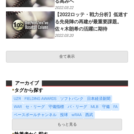
る高みへ
2022.03.22
【2022ロッテ・戦力分析】低迷す
る先発陣の再建が最重要課題。
佐々木朗希の活躍に期待
2022.03.20
全て表示
アーカイブ
●
タグから探す
UZR
FIELDING AWARDS
ソフトバンク
日本経済新聞
WAR
セ・リーグ
守備指標
パ・リーグ
MLB
守備
FA
ベースボールチャンネル
投球
wRAA
西武
もっと見る
●