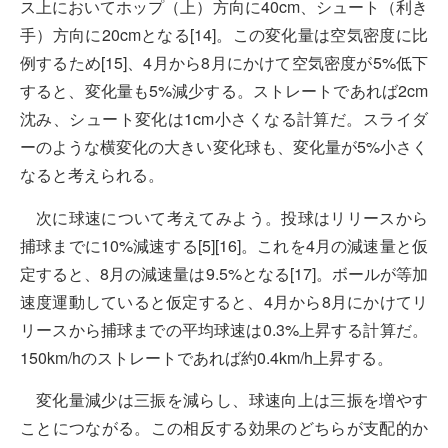
ス上においてホップ（上）方向に40cm、シュート（利き
手）方向に20cmとなる[14]。この変化量は空気密度に比
例するため[15]、4月から8月にかけて空気密度が5%低下
すると、変化量も5%減少する。ストレートであれば2cm
沈み、シュート変化は1cm小さくなる計算だ。スライダ
ーのような横変化の大きい変化球も、変化量が5%小さく
なると考えられる。
次に球速について考えてみよう。投球はリリースから
捕球までに10%減速する[5][16]。これを4月の減速量と仮
定すると、8月の減速量は9.5%となる[17]。ボールが等加
速度運動していると仮定すると、4月から8月にかけてリ
リースから捕球までの平均球速は0.3%上昇する計算だ。
150km/hのストレートであれば約0.4km/h上昇する。
変化量減少は三振を減らし、球速向上は三振を増やす
ことにつながる。この相反する効果のどちらが支配的か