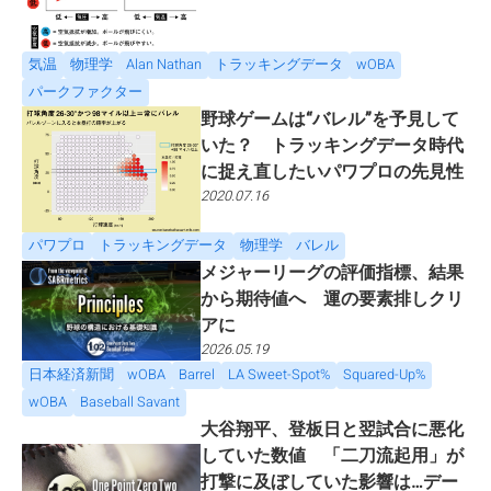
気温
物理学
Alan Nathan
トラッキングデータ
wOBA
パークファクター
野球ゲームは“バレル”を予見して
いた？ トラッキングデータ時代
に捉え直したいパワプロの先見性
2020.07.16
パワプロ
トラッキングデータ
物理学
バレル
メジャーリーグの評価指標、結果
から期待値へ 運の要素排しクリ
アに
2026.05.19
日本経済新聞
wOBA
Barrel
LA Sweet-Spot%
Squared-Up%
wOBA
Baseball Savant
大谷翔平、登板日と翌試合に悪化
していた数値 「二刀流起用」が
打撃に及ぼしていた影響は…デー