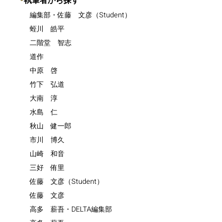
執筆者から探す
編集部・佐藤 文彦（Student）
蛭川 皓平
二階堂 智志
道作
中原 啓
竹下 弘道
大南 淳
水島 仁
秋山 健一郎
市川 博久
山崎 和音
三好 侑里
佐藤 文彦（Student）
佐藤 文彦
高多 薪吾・DELTA編集部