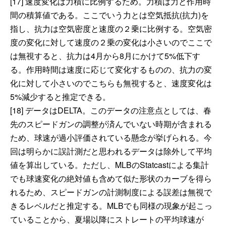
[17] 速度変化は力積に比例するため。力積は力と作用時
間の積算値である。ここでいう力とは空気抵抗(抗力)を
指し、抗力は空気密度と速度の２乗に比例する。空気密
度の変化に対して速度の２乗の変化は小さいのでここで
は無視すると、抗力は4月から8月にかけて5%低下す
る。作用時間は速度に応じて変化するものの、抗力の変
化に対して小さいのでこちらも無視すると、速度変化は
5%減少すると推定できる。
[18] データはDELTA。このデータの注意点としては、春
先のスピードガンの調整が済んでいない時期が含まれる
ため、球速が過小評価されている懸念が挙げられる。今
回は明らかに誤計測だと思われるデータは除外して平均
値を算出している。ただし、MLBのStatcastによる集計
でも球速変化の絶対値も含めて似た形状のカーブを得ら
れるため、スピードガンの計測制度による誤差は無視で
きるレベルだと推定する。MLBでも同様の現象が起こっ
ていることから、夏場以降にストレートの平均球速が