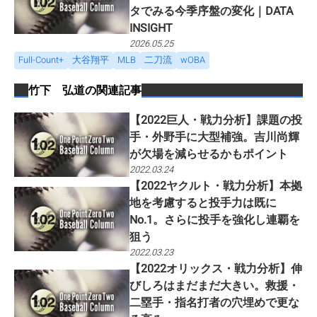
タでみる今季序盤の変化｜DATA
INSIGHT
2026.05.25
Full-Count+
大谷翔平
MLB
二刀流
wOBA
竹下 弘道
の関連記事
【2022巨人・戦力分析】課題の投
手・外野手に大型補強。吉川尚輝
が欠場を減らせるかもポイント
2022.03.24
【2022ヤクルト・戦力分析】本拠
地を考慮すると投手力は既に
No.1。さらに投手を強化し連覇を
狙う
2022.03.23
【2022オリックス・戦力分析】伸
びしろはまだまだ大きい。救援・
二塁手・指名打者の穴埋めで更な