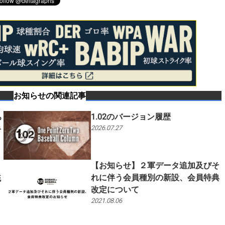
お知らせ
の関連記事
ち
1.02のバージョン履歴
手
2026.07.27
【お知らせ】２軍データ追加及びそ
れに伴う会員種別の新設、会員特典
統
改定について
2021.08.06