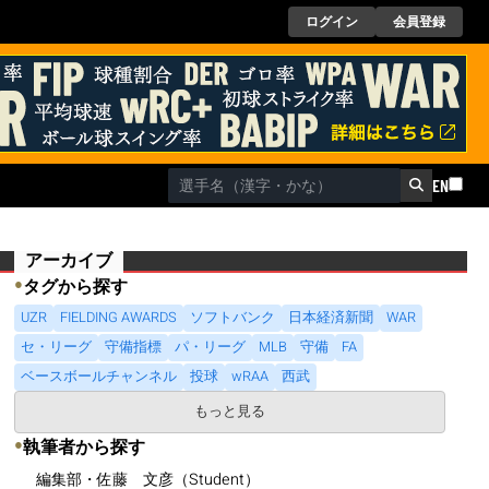
ログイン
会員登録
EN
アーカイブ
●
タグから探す
UZR
FIELDING AWARDS
ソフトバンク
日本経済新聞
WAR
セ・リーグ
守備指標
パ・リーグ
MLB
守備
FA
ベースボールチャンネル
投球
wRAA
西武
もっと見る
●
執筆者から探す
編集部・佐藤 文彦（Student）