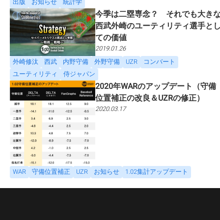
出版
お知らせ
統計学
今季は二塁専念？ それでも大き
西武外崎のユーティリティ選手と
ての価値
2019.01.26
外崎修汰
西武
内野守備
外野守備
UZR
コンバート
ユーティリティ
侍ジャパン
2020年WARのアップデート（守備
位置補正の改良＆UZRの修正）
2020.03.17
WAR
守備位置補正
UZR
お知らせ
1.02集計アップデート