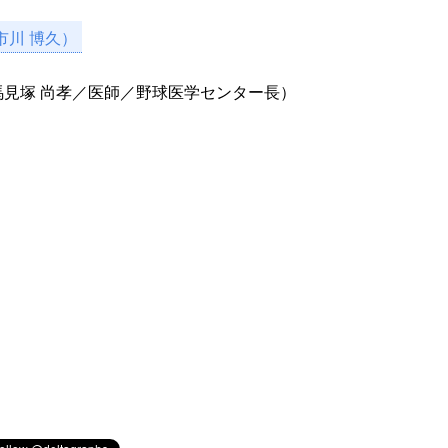
市川 博久）
見塚 尚孝／医師／野球医学センター長）