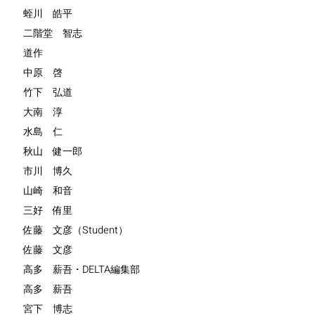
蛭川 皓平
二階堂 智志
道作
中原 啓
竹下 弘道
大南 淳
水島 仁
秋山 健一郎
市川 博久
山崎 和音
三好 侑里
佐藤 文彦（Student）
佐藤 文彦
高多 薪吾・DELTA編集部
高多 薪吾
宮下 博志