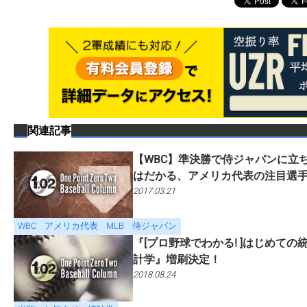
関連記事
【WBC】準決勝で侍ジャパンに立
はだかる、アメリカ代表の注目選
2017.03.21
WBC
アメリカ代表
MLB
侍ジャパン
『[プロ野球でわかる! ]はじめての
計学』増刷決定！
2018.08.24