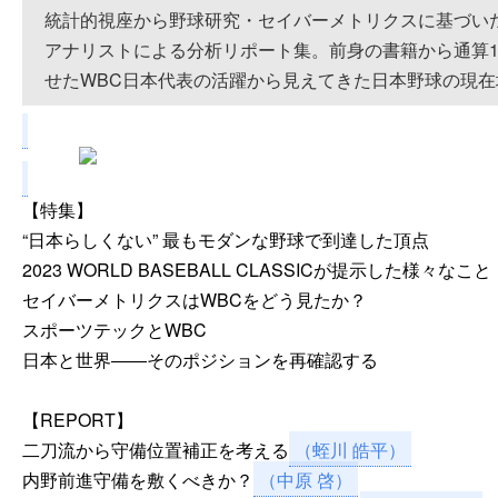
統計的視座から野球研究・セイバーメトリクスに基づいた
アナリストによる分析リポート集。前身の書籍から通算1
せたWBC日本代表の活躍から見えてきた日本野球の現在
【特集】
“日本らしくない” 最もモダンな野球で到達した頂点
2023 WORLD BASEBALL CLASSICが提示した様々なこと
セイバーメトリクスはWBCをどう見たか？
スポーツテックとWBC
日本と世界――そのポジションを再確認する
【REPORT】
二刀流から守備位置補正を考える
（蛭川 皓平）
内野前進守備を敷くべきか？
（中原 啓）