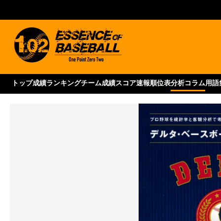
トップ
成績ランキング
チーム成績
スコア速報
順位表
分析コラム
用語